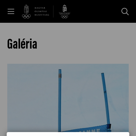
UGRÁS A TARTALOMRA »
Hírek
Galéria
Galéria
Dakar 2026
Los Angeles 2028
MOB