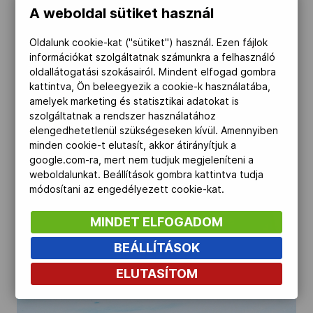
A weboldal sütiket használ
Kettőskarrier-program
Oldalunk cookie-kat ("sütiket") használ. Ezen fájlok
információkat szolgáltatnak számunkra a felhasználó
NOB
oldallátogatási szokásairól. Mindent elfogad gombra
kattintva, Ön beleegyezik a cookie-k használatába,
amelyek marketing és statisztikai adatokat is
szolgáltatnak a rendszer használatához
Társszervezetek
elengedhetetlenül szükségeseken kívül. Amennyiben
minden cookie-t elutasít, akkor átirányítjuk a
google.com-ra, mert nem tudjuk megjeleníteni a
weboldalunkat. Beállítások gombra kattintva tudja
OVEP
módosítani az engedélyezett cookie-kat.
MINDET ELFOGADOM
Adatbank
BEÁLLÍTÁSOK
ELUTASÍTOM