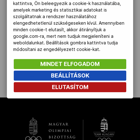
kattintva, Ön beleegyezik a cookie-k használatába,
Kettőskarrier-program
amelyek marketing és statisztikai adatokat is
szolgáltatnak a rendszer használatához
elengedhetetlenül szükségeseken kívül. Amennyiben
minden cookie-t elutasít, akkor átirányítjuk a
NOB
google.com-ra, mert nem tudjuk megjeleníteni a
weboldalunkat. Beállítások gombra kattintva tudja
módosítani az engedélyezett cookie-kat.
Társszervezetek
MINDET ELFOGADOM
BEÁLLÍTÁSOK
OVEP
ELUTASÍTOM
kinyit
Adatbank