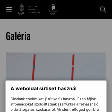
UGRÁS A TARTALOMRA »
Hírek
Galéria
Galéria
Dakar 2026
Los Angeles 2028
A weboldal sütiket használ
Oldalunk cookie-kat ("sütiket") használ. Ezen fájlok
MOB
információkat szolgáltatnak számunkra a felhasználó
oldallátogatási szokásairól. Mindent elfogad gombra