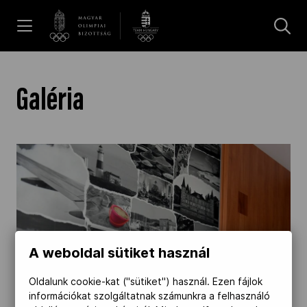
UGRÁS A TARTALOMRA »
Hírek
Galéria
Galéria
Dakar 2026
Los Angeles 2028
A weboldal sütiket használ
MOB
Oldalunk cookie-kat ("sütiket") használ. Ezen fájlok
információkat szolgáltatnak számunkra a felhasználó