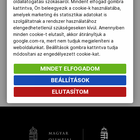
oldallátogatási szokásairól. Mindent elfogad gombra
kattintva, Ön beleegyezik a cookie-k használatába,
Kettőskarrier-program
amelyek marketing és statisztikai adatokat is
szolgáltatnak a rendszer használatához
elengedhetetlenül szükségeseken kívül. Amennyiben
NOB
minden cookie-t elutasít, akkor átirányítjuk a
google.com-ra, mert nem tudjuk megjeleníteni a
weboldalunkat. Beállítások gombra kattintva tudja
módosítani az engedélyezett cookie-kat.
Társszervezetek
MINDET ELFOGADOM
OVEP
BEÁLLÍTÁSOK
ELUTASÍTOM
kinyit
Adatbank