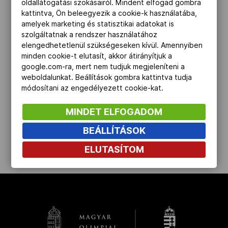
oldallátogatási szokásairól. Mindent elfogad gombra
kattintva, Ön beleegyezik a cookie-k használatába,
Kettőskarrier-program
amelyek marketing és statisztikai adatokat is
szolgáltatnak a rendszer használatához
elengedhetetlenül szükségeseken kívül. Amennyiben
NOB
minden cookie-t elutasít, akkor átirányítjuk a
google.com-ra, mert nem tudjuk megjeleníteni a
weboldalunkat. Beállítások gombra kattintva tudja
módosítani az engedélyezett cookie-kat.
Társszervezetek
MINDET ELFOGADOM
OVEP
BEÁLLÍTÁSOK
ELUTASÍTOM
kinyit
Adatbank