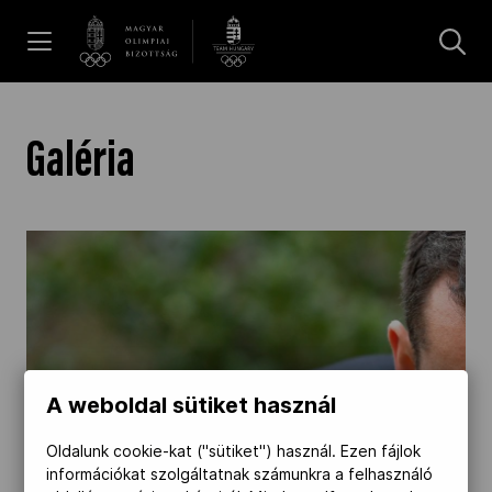
UGRÁS A TARTALOMRA »
Hírek
Galéria
Galéria
Dakar 2026
Los Angeles 2028
A weboldal sütiket használ
MOB
Oldalunk cookie-kat ("sütiket") használ. Ezen fájlok
információkat szolgáltatnak számunkra a felhasználó