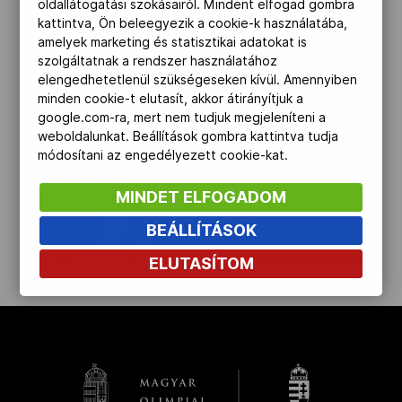
oldallátogatási szokásairól. Mindent elfogad gombra
kattintva, Ön beleegyezik a cookie-k használatába,
Kettőskarrier-program
amelyek marketing és statisztikai adatokat is
szolgáltatnak a rendszer használatához
elengedhetetlenül szükségeseken kívül. Amennyiben
NOB
minden cookie-t elutasít, akkor átirányítjuk a
google.com-ra, mert nem tudjuk megjeleníteni a
weboldalunkat. Beállítások gombra kattintva tudja
módosítani az engedélyezett cookie-kat.
Társszervezetek
MINDET ELFOGADOM
OVEP
BEÁLLÍTÁSOK
ELUTASÍTOM
kinyit
Adatbank