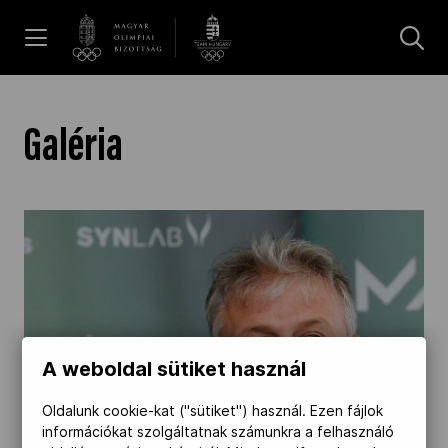
UGRÁS A TARTALOMRA »
Hírek
Galéria
Galéria
Dakar 2026
Los Angeles 2028
A weboldal sütiket használ
MOB
Oldalunk cookie-kat ("sütiket") használ. Ezen fájlok
információkat szolgáltatnak számunkra a felhasználó