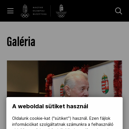
UGRÁS A TARTALOMRA »
Hírek
Galéria
Galéria
Dakar 2026
Los Angeles 2028
A weboldal sütiket használ
MOB
Oldalunk cookie-kat ("sütiket") használ. Ezen fájlok
információkat szolgáltatnak számunkra a felhasználó