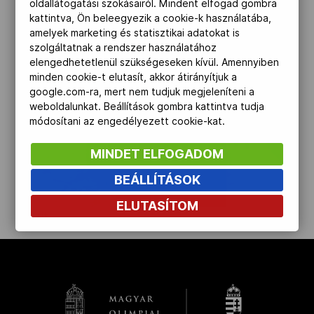
oldallátogatási szokásairól. Mindent elfogad gombra
kattintva, Ön beleegyezik a cookie-k használatába,
Kettőskarrier-program
amelyek marketing és statisztikai adatokat is
szolgáltatnak a rendszer használatához
elengedhetetlenül szükségeseken kívül. Amennyiben
NOB
minden cookie-t elutasít, akkor átirányítjuk a
google.com-ra, mert nem tudjuk megjeleníteni a
weboldalunkat. Beállítások gombra kattintva tudja
módosítani az engedélyezett cookie-kat.
Társszervezetek
MINDET ELFOGADOM
OVEP
BEÁLLÍTÁSOK
ELUTASÍTOM
kinyit
Adatbank