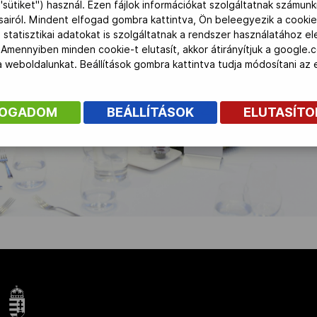
"sütiket") használ. Ezen fájlok információkat szolgáltatnak számunk
ásairól. Mindent elfogad gombra kattintva, Ön beleegyezik a cookie
 statisztikai adatokat is szolgáltatnak a rendszer használatához e
 Amennyiben minden cookie-t elutasít, akkor átirányítjuk a google.
 a weboldalunkat. Beállítások gombra kattintva tudja módosítani a
FOGADOM
BEÁLLÍTÁSOK
ELUTASÍT