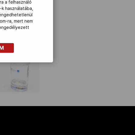
ra a felhasználó
-k használatába,
lengedhetetlenül
com-ra, mert nem
z engedélyezett
OM