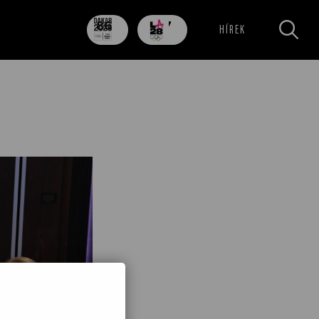
86
707
HÍREK
nap
nap