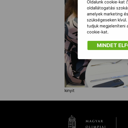
Oldalunk cookie-kat (
oldallátogatási szok
amelyek marketing és
NOB
szükségeseken kívül.
tudjuk megjeleníteni
Társszervezetek
cookie-kat.
MINDET EL
OVEP
Adatbank
kinyit