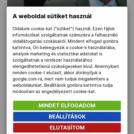
Kettőskarrier-program
A weboldal sütiket használ
Oldalunk cookie-kat ("sütiket") használ. Ezen fájlok
NOB
információkat szolgáltatnak számunkra a felhasználó
oldallátogatási szokásairól. Mindent elfogad gombra
kattintva, Ön beleegyezik a cookie-k használatába,
Társszervezetek
amelyek marketing és statisztikai adatokat is
szolgáltatnak a rendszer használatához
elengedhetetlenül szükségeseken kívül. Amennyiben
minden cookie-t elutasít, akkor átirányítjuk a
OVEP
google.com-ra, mert nem tudjuk megjeleníteni a
weboldalunkat. Beállítások gombra kattintva tudja
módosítani az engedélyezett cookie-kat.
Adatbank
MINDET ELFOGADOM
BEÁLLÍTÁSOK
ELUTASÍTOM