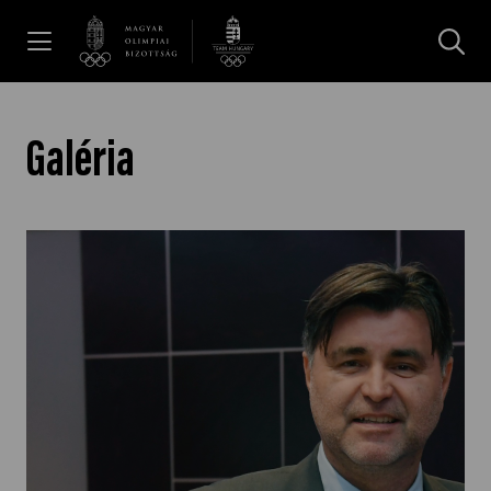
UGRÁS A TARTALOMRA »
Hírek
Galéria
Galéria
Dakar 2026
Los Angeles 2028
MOB