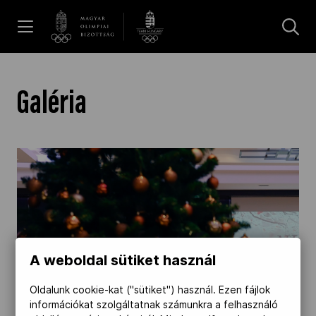
UGRÁS A TARTALOMRA »
Hírek
Galéria
Galéria
Dakar 2026
Los Angeles 2028
A weboldal sütiket használ
MOB
Oldalunk cookie-kat ("sütiket") használ. Ezen fájlok
információkat szolgáltatnak számunkra a felhasználó