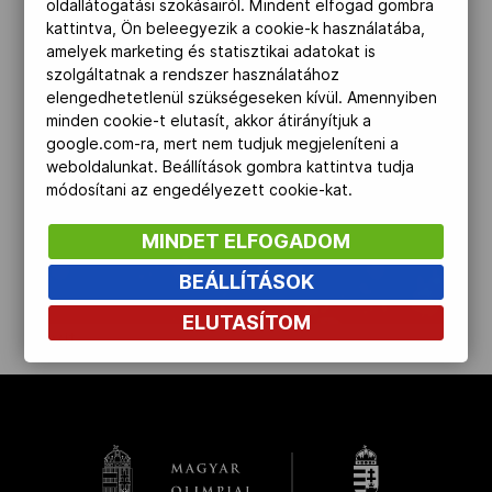
oldallátogatási szokásairól. Mindent elfogad gombra
kattintva, Ön beleegyezik a cookie-k használatába,
Kettőskarrier-program
amelyek marketing és statisztikai adatokat is
szolgáltatnak a rendszer használatához
elengedhetetlenül szükségeseken kívül. Amennyiben
NOB
minden cookie-t elutasít, akkor átirányítjuk a
google.com-ra, mert nem tudjuk megjeleníteni a
weboldalunkat. Beállítások gombra kattintva tudja
módosítani az engedélyezett cookie-kat.
Társszervezetek
MINDET ELFOGADOM
OVEP
BEÁLLÍTÁSOK
ELUTASÍTOM
kinyit
Adatbank