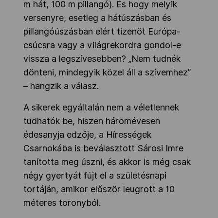
m hát, 100 m pillangó). És hogy melyik
versenyre, esetleg a hátúszásban és
pillangóúszásban elért tizenöt Európa-
csúcsra vagy a világrekordra gondol-e
vissza a legszívesebben? „Nem tudnék
dönteni, mindegyik közel áll a szívemhez”
– hangzik a válasz.
A sikerek egyáltalán nem a véletlennek
tudhatók be, hiszen háromévesen
édesanyja edzője, a Hírességek
Csarnokába is beválasztott Sárosi Imre
tanította meg úszni, és akkor is még csak
négy gyertyát fújt el a születésnapi
tortáján, amikor először leugrott a 10
méteres toronyból.