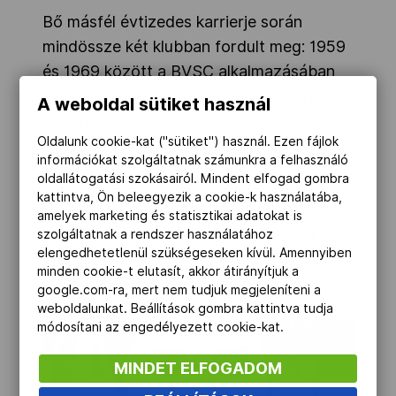
Bő másfél évtizedes karrierje során
mindössze két klubban fordult meg: 1959
és 1969 között a BVSC alkalmazásában
állt, 1969-1975-ig pedig a Ferencvárost
A weboldal sütiket használ
erősítette.
Oldalunk cookie-kat ("sütiket") használ. Ezen fájlok
Visszavonulását követően orvosi
információkat szolgáltatnak számunkra a felhasználó
oldallátogatási szokásairól. Mindent elfogad gombra
oklevelet szerzett a Semmelweis
kattintva, Ön beleegyezik a cookie-k használatába,
Orvostudományi Egyetemen, majd
amelyek marketing és statisztikai adatokat is
gyermekgyógyász és ortopéd szakorvosi
szolgáltatnak a rendszer használatához
elengedhetetlenül szükségeseken kívül. Amennyiben
vizsgát tett. Első hívásunkkor is éppen
minden cookie-t elutasít, akkor átirányítjuk a
rendelés közben zavartuk meg.
google.com-ra, mert nem tudjuk megjeleníteni a
weboldalunkat. Beállítások gombra kattintva tudja
módosítani az engedélyezett cookie-kat.
MINDET ELFOGADOM