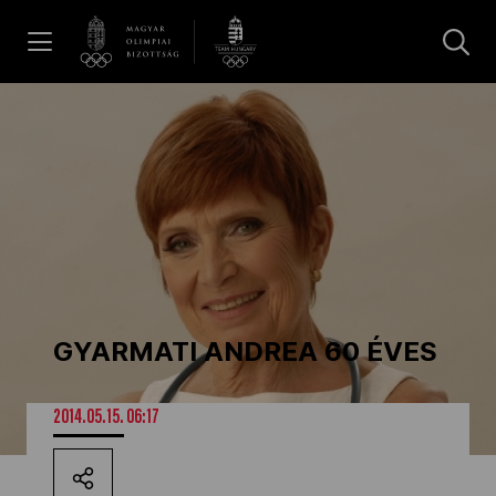
UGRÁS A TARTALOMRA »
Hírek
Galéria
Dakar 2026
GYARMATI ANDREA 60 ÉVES
Los Angeles 2028
2014.05.15. 06:17
MOB