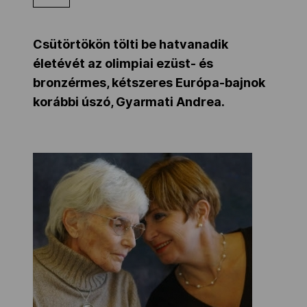
Kettőskarrier-program
Csütörtökön tölti be hatvanadik
életévét az olimpiai ezüst- és
NOB
bronzérmes, kétszeres Európa-bajnok
korábbi úszó, Gyarmati Andrea.
Társszervezetek
OVEP
Adatbank