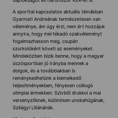
bajnokságot és háromszor KEK-et is.
A sporttal kapcsolatos aktuális témákban
Gyarmati Andreának természetesen van
véleménye, ám úgy érzi, nem ért hozzájuk
annyira, hogy mértékadó szakvéleményt
fogalmazhasson meg, csupán
szurkolóként követi az eseményeket.
Mindeközben bízik benne, hogy a magyar
úszósportban jó irányba mennek a
dolgok, és a továbbiakban is
reménykedhetünk a kiemelkedő
teljesítményekben, fényesen csillogó
olimpiai érmekben. Szívből drukkol a mai
versenyzőknek, különösen unokahúgának,
Szilágyi Liliánánák.