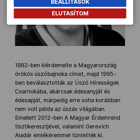
BEÁLLÍTÁSOK
ELUTASÍTOM
1982-ben kiérdemelte a Magyarország
örökös úszóbajnoka címet, majd 1995-
ben beválasztották az Úszó Hírességek
Csarnokába, akárcsak édesanyját és
édesapját, márpedig erre soha korábban
nem volt példa az úszás világában.
Emellett 2012-ben A Magyar Érdemrend
tisztikeresztjével, valamint Gerevich
Aladár emlékéremmel tüntették ki.