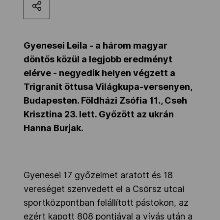
Kettőskarrier-program
Gyenesei Leila - a három magyar
NOB
döntős közül a legjobb eredményt
elérve - negyedik helyen végzett a
Trigranit öttusa Világkupa-versenyen,
Társszervezetek
Budapesten. Földházi Zsófia 11., Cseh
Krisztina 23. lett. Győzött az ukrán
OVEP
Hanna Burjak.
Adatbank
Gyenesei 17 győzelmet aratott és 18
vereséget szenvedett el a Csörsz utcai
sportközpontban felállított pástokon, az
ezért kapott 808 pontjával a vívás után a