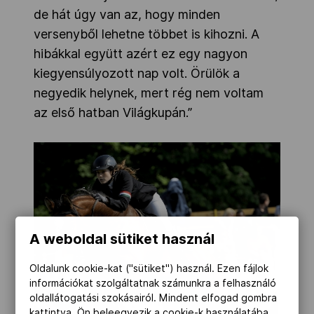
de hát úgy van az, hogy minden
versenyből lehetne többet is kihozni. A
hibákkal együtt azért ez egy nagyon
kiegyensúlyozott nap volt. Örülök a
negyedik helynek, mert rég nem voltam
az első hatban Világkupán.”
A weboldal sütiket használ
Oldalunk cookie-kat ("sütiket") használ. Ezen fájlok
információkat szolgáltatnak számunkra a felhasználó
oldallátogatási szokásairól. Mindent elfogad gombra
kattintva, Ön beleegyezik a cookie-k használatába,