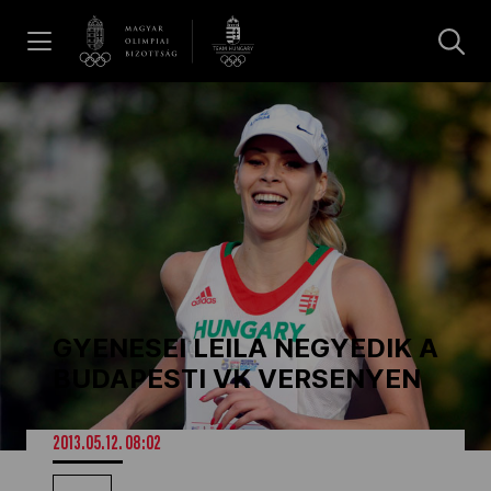
UGRÁS A TARTALOMRA »
Hírek
Galéria
Dakar 2026
GYENESEI LEILA NEGYEDIK A
Los Angeles 2028
BUDAPESTI VK VERSENYEN
MOB
2013.05.12. 08:02