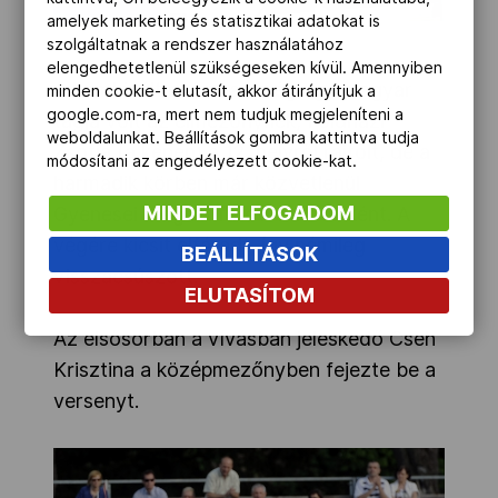
amelyek marketing és statisztikai adatokat is
szolgáltatnak a rendszer használatához
elengedhetetlenül szükségeseken kívül. Amennyiben
A kombinált számban még egy magyar
minden cookie-t elutasít, akkor átirányítjuk a
google.com-ra, mert nem tudjuk megjeleníteni a
tagja volt az élmezőnynek, Földházi
weboldalunkat. Beállítások gombra kattintva tudja
Zsófia (a képen) a 12. helyről rajtolt, de a
módosítani az engedélyezett cookie-kat.
harmadik körben már közvetlenül
MINDET ELFOGADOM
Gyenesei mögött futott hatodikként. A
végére kicsit elfáradt, így némileg
BEÁLLÍTÁSOK
visszacsúszott.
ELUTASÍTOM
Az elsősorban a vívásban jeleskedő Cseh
Krisztina a középmezőnyben fejezte be a
versenyt.