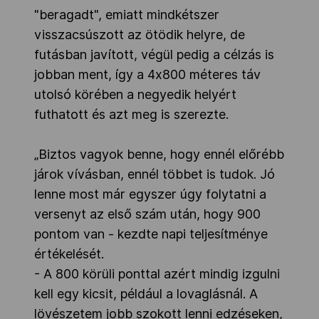
"beragadt", emiatt mindkétszer
visszacsúszott az ötödik helyre, de
futásban javított, végül pedig a célzás is
jobban ment, így a 4x800 méteres táv
utolsó körében a negyedik helyért
futhatott és azt meg is szerezte.
„Biztos vagyok benne, hogy ennél előrébb
járok vívásban, ennél többet is tudok. Jó
lenne most már egyszer úgy folytatni a
versenyt az első szám után, hogy 900
pontom van - kezdte napi teljesítménye
értékelését.
- A 800 körüli ponttal azért mindig izgulni
kell egy kicsit, például a lovaglásnál. A
lövészetem jobb szokott lenni edzéseken,