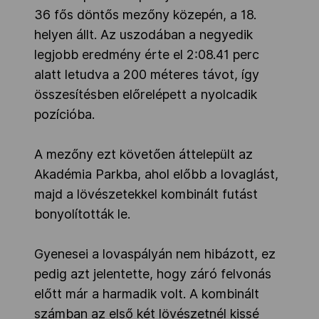
36 fős döntős mezőny közepén, a 18.
helyen állt. Az uszodában a negyedik
legjobb eredmény érte el 2:08.41 perc
alatt letudva a 200 méteres távot, így
összesítésben előrelépett a nyolcadik
pozícióba.
A mezőny ezt követően áttelepült az
Akadémia Parkba, ahol előbb a lovaglást,
majd a lövészetekkel kombinált futást
bonyolították le.
Gyenesei a lovaspályán nem hibázott, ez
pedig azt jelentette, hogy záró felvonás
előtt már a harmadik volt. A kombinált
számban az első két lövészetnél kissé