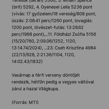
Teresuk (ukrán) 5360, 3. Mhairi Spence
(brit) 5292, 4. Gyenesei Leila 5236 pont
(vívás: 17 győzelem/18 vereség/808 pont,
úszás: 2:08.41 perc/1260 pont, lovaglás:
1200 pont, lövészet-futás: 13:28.62
perc/1968 pont),...11. Földházi Zsófia 5156
(15/20/760, 2:09.06/1252, 1120,
13:14.74/2024), ...23. Cseh Krisztina 4984
(22/13/928, 2:21.36/1104, 1120,
14:02.43/1832)
Vasárnap a férfi verseny döntőjét
rendezik, hétfőn pedig a vegyes váltóval
zárul a hazai Világkupa.
(Forrás: MTI)