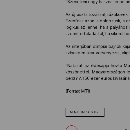
"Szerintem nagy haszna lenne an
Az új aszfaltozással, rázókövek 
Ezenfelül azon is dolgozunk, s e
logikus az lenne, ha a pályához 
szerint e feladattal, ha sikerül
Az interjúban olimpiai bajnok ka
színekben akar versenyezni, ali
"Natasát az édesapja hozta Magy
köszönettel. Magyarországon let
pénz? A 150 ezer eurós kivásárl
(Forrás: MTI)
NEM OLIMPIAI SPORT