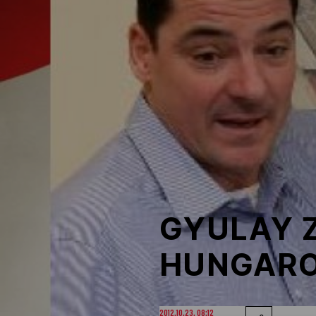
NOB
Társszervezetek
OVEP
Adatbank
GYULAY Z
HUNGARO
2012.10.23. 08:12