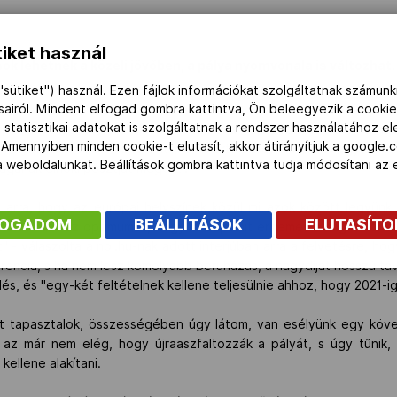
iket használ
k lehetnek a közeli jövőben, a pálya nyomvonala is változhat.
"sütiket") használ. Ezen fájlok információkat szolgáltatnak számunk
ásairól. Mindent elfogad gombra kattintva, Ön beleegyezik a cookie
 statisztikai adatokat is szolgáltatnak a rendszer használatához e
ályával kapcsolatos elképzelésekről a Népszabadság Online-nak G
 Amennyiben minden cookie-t elutasít, akkor átirányítjuk a google.
ánykereskedelmi Nonprofit (NDN) Zrt. élére, ám ezzel együtt a H
 a weboldalunkat. Beállítások gombra kattintva tudja módosítani a
gának elnöki posztját megőrzi.
arra, hogy az európai helyszínek közül mi azok között legyünk,
FOGADOM
BEÁLLÍTÁSOK
ELUTASÍT
alálni azt az optimumot, hogy mi az, amit érdemes a ringre költen
yát" - válaszolta a nol.hu-nak adott interjúban arra a felvetésre, ho
encia, s ha nem lesz komolyabb beruházás, a nagydíjat hosszú távon
s, és "egy-két feltételnek kellene teljesülnie ahhoz, hogy 2021-ig
ást tapasztalok, összességében úgy látom, van esélyünk egy köve
nt az már nem elég, hogy újraaszfaltozzák a pályát, s úgy tűnik
ellene alakítani.