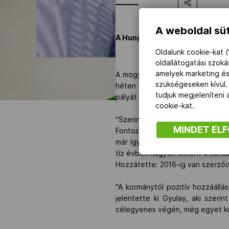
A weboldal süt
A Hungaroringen nagy változáso
Oldalunk cookie-kat (
oldallátogatási szok
amelyek marketing és
A mogyoródi Forma-1-es versenyp
szükségeseken kívül.
héten neveztek ki a Nemzeti Doh
tudjuk megjeleníteni
pályát működtető cég igazgatósá
cookie-kat.
"Szerintem komoly esélyünk van 
MINDET EL
Fontos hangsúlyoznom: meg kell t
már így is jól kihasználjuk a pál
tíz évben nagyon elment a konkur
Hozzátette: 2016-ig van szerződé
"A kormánytól pozitív hozzááll
jelentette ki Gyulay, aki szeri
célegyenes végén, még egyet ki k