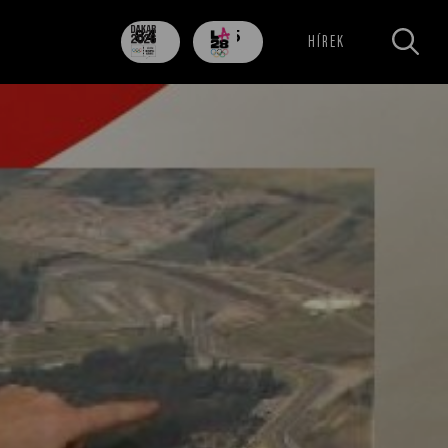
84
705
HÍREK
nap
nap