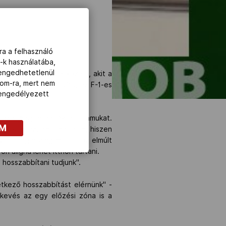
ra a felhasználó
-k használatába,
lengedhetetlenül
yulay Zsolt nyilatkozott, akit a
com-ra, mert nem
ungaroring Sport Zrt., az F-1-es
z engedélyezett
 akik megtarthatják a futamukat.
OM
i, és mi az, amit már nem, hiszen
gy a Hungaroring mellett az elmúlt
 aligha lehet itthon tartani.
 hosszabbítani tudjunk".
tkező hosszabbítást elérnünk" -
, kevés az egy előzési zóna is a