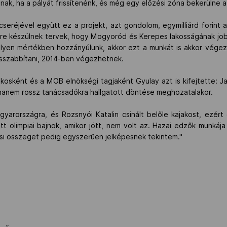
nak, ha a pályát frissítenénk, és még egy előzési zóna bekerülne
cseréjével együtt ez a projekt, azt gondolom, egymilliárd forint 
rre készülnek tervek, hogy Mogyoród és Kerepes lakosságának jobb
ilyen mértékben hozzányúlunk, akkor ezt a munkát is akkor végezz
 hosszabbítani, 2014-ben végezhetnek.
jakosként és a MOB elnökségi tagjaként Gyulay azt is kifejtette: J
ghanem rossz tanácsadókra hallgatott döntése meghozatalakor.
arországra, és Rozsnyói Katalin csinált belőle kajakost, ezért 
t olimpiai bajnok, amikor jött, nem volt az. Hazai edzők munkája
ási összeget pedig egyszerűen jelképesnek tekintem."