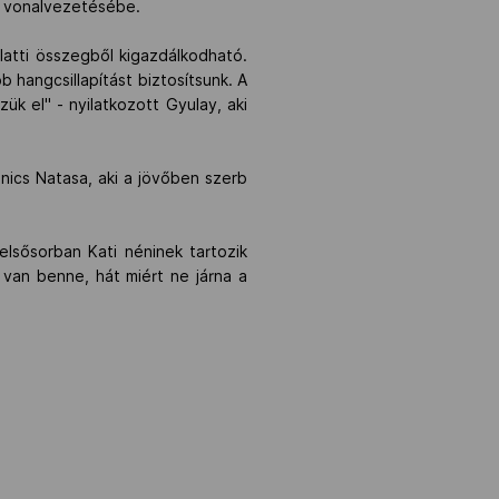
 a vonalvezetésébe.
alatti összegből kigazdálkodható.
 hangcsillapítást biztosítsunk. A
ük el" - nyilatkozott Gyulay, aki
anics Natasa, aki a jövőben szerb
elsősorban Kati néninek tartozik
 van benne, hát miért ne járna a