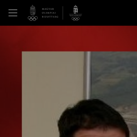
UGRÁS A TARTALOMRA »
Hírek
Galéria
Dakar 2026
Los Angeles 2028
MOB
Kettőskarrier-program