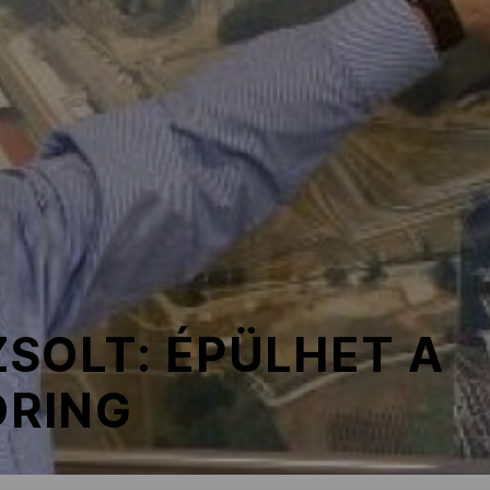
SOLT: ÉPÜLHET A
RING