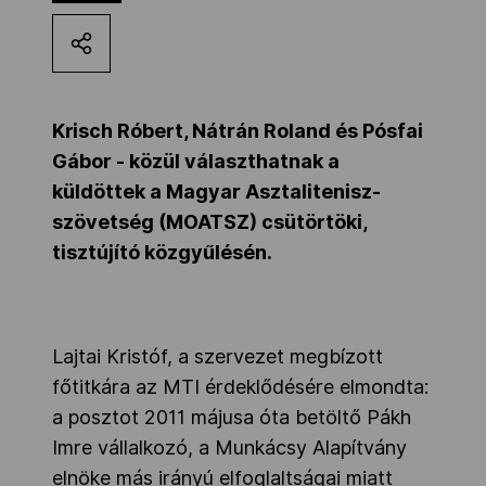
Kettőskarrier-program
NOB
Krisch Róbert, Nátrán Roland és Pósfai
Gábor - közül választhatnak a
küldöttek a Magyar Asztalitenisz-
Társszervezetek
szövetség (MOATSZ) csütörtöki,
tisztújító közgyűlésén.
OVEP
Adatbank
Lajtai Kristóf, a szervezet megbízott
főtitkára az MTI érdeklődésére elmondta:
a posztot 2011 májusa óta betöltő Pákh
Imre vállalkozó, a Munkácsy Alapítvány
elnöke más irányú elfoglaltságai miatt