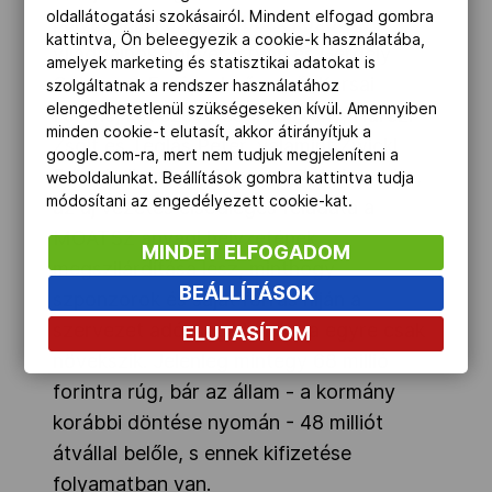
oldallátogatási szokásairól. Mindent elfogad gombra
pályáznak, köztük többek között a
kattintva, Ön beleegyezik a cookie-k használatába,
világbajnok Jónyer István és Gergely
amelyek marketing és statisztikai adatokat is
Gábor, az Európa-hírű edző, Karsai
szolgáltatnak a rendszer használatához
elengedhetetlenül szükségeseken kívül. Amennyiben
Ferenc, két szövetségi kapitány, Harczi
minden cookie-t elutasít, akkor átirányítjuk a
Zsolt és Téglás Péter, valamint Zwickl
google.com-ra, mert nem tudjuk megjeleníteni a
Dániel olimpikon. Ahogy Lajtai elmondta,
weboldalunkat. Beállítások gombra kattintva tudja
módosítani az engedélyezett cookie-kat.
az új vezetés elsődleges feladata a
MOATSZ anyagi helyzetének
MINDET ELFOGADOM
megszilárdítása lesz, minthogy
BEÁLLÍTÁSOK
szponzorok és saját forrás híján a
szervezet adósságállománya egyre csak
ELUTASÍTOM
növekszik. Jelenleg mintegy 68 millió
forintra rúg, bár az állam - a kormány
korábbi döntése nyomán - 48 milliót
átvállal belőle, s ennek kifizetése
folyamatban van.