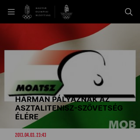
UGRÁS A TARTALOMRA »
Hírek
Galéria
Dakar 2026
HÁRMAN PÁLYÁZNAK AZ
Los Angeles 2028
ASZTALITENISZ-SZÖVETSÉG
ÉLÉRE
MOB
2013.04.03. 23:43