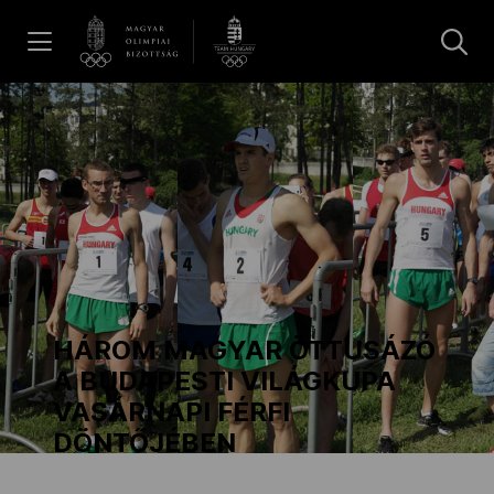
UGRÁS A TARTALOMRA »
Hírek
Galéria
Dakar 2026
HÁROM MAGYAR ÖTTUSÁZÓ
Los Angeles 2028
A BUDAPESTI VILÁGKUPA
VASÁRNAPI FÉRFI
DÖNTŐJÉBEN
MOB