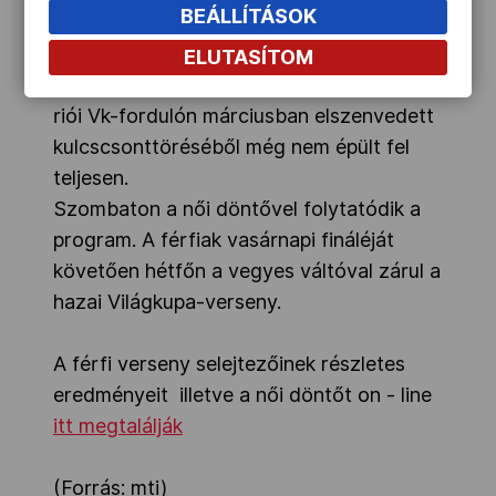
BEÁLLÍTÁSOK
Nem indult a versenyen a tavaly Európa-
ELUTASÍTOM
bajnoki ezüstérmes Kasza Róbert, aki a
riói Vk-fordulón márciusban elszenvedett
kulcscsonttöréséből még nem épült fel
teljesen.
Szombaton a női döntővel folytatódik a
program. A férfiak vasárnapi fináléját
követően hétfőn a vegyes váltóval zárul a
hazai Világkupa-verseny.
A férfi verseny selejtezőinek részletes
eredményeit illetve a női döntőt on - line
itt megtalálják
(Forrás: mti)