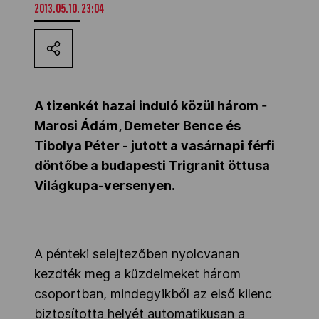
2013.05.10. 23:04
Kettőskarrier-program
NOB
A tizenkét hazai induló közül három -
Marosi Ádám, Demeter Bence és
Társszervezetek
Tibolya Péter - jutott a vasárnapi férfi
döntőbe a budapesti Trigranit öttusa
OVEP
Világkupa-versenyen.
Adatbank
A pénteki selejtezőben nyolcvanan
kezdték meg a küzdelmeket három
csoportban, mindegyikből az első kilenc
biztosította helyét automatikusan a