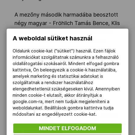
A mezőny második harmadába beosztott
négy magyar - Fröhlich Tamás Bence, Klis
Krisztián, Haragozó Bence és Demeter
A weboldal sütiket használ
Gergely - a 16., 17., 18., és 19. helyen
egymás után ért célba a lövészetekkel
Oldalunk cookie-kat ("sütiket") használ. Ezen fájlok
kombinált futás végén, de a
információkat szolgáltatnak számunkra a felhasználó
oldallátogatási szokásairól. Mindent elfogad gombra
továbbjutáshoz még Fröhlich pontszáma
kattintva, Ön beleegyezik a cookie-k használatába,
sem volt elég.
amelyek marketing és statisztikai adatokat is
szolgáltatnak a rendszer használatához
elengedhetetlenül szükségeseken kívül. Amennyiben
A C csoportban Dorozsmai Viktor -
minden cookie-t elutasít, akkor átirányítjuk a
elsősorban eredményes vívásának
google.com-ra, mert nem tudjuk megjeleníteni a
köszönhetően - 13. lett, a döntőről
weboldalunkat. Beállítások gombra kattintva tudja
módosítani az engedélyezett cookie-kat.
azonban így is lemaradt, csakúgy, mint a
20. Málits István, a 22. Bíró Szabolcs és a
MINDET ELFOGADOM
26. Lukács Levente.