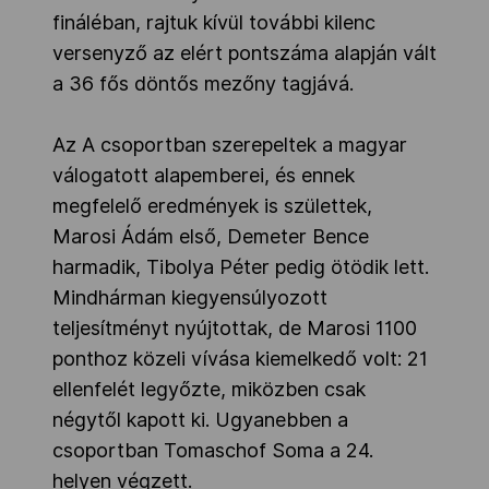
fináléban, rajtuk kívül további kilenc
versenyző az elért pontszáma alapján vált
a 36 fős döntős mezőny tagjává.
Az A csoportban szerepeltek a magyar
válogatott alapemberei, és ennek
megfelelő eredmények is születtek,
Marosi Ádám első, Demeter Bence
harmadik, Tibolya Péter pedig ötödik lett.
Mindhárman kiegyensúlyozott
teljesítményt nyújtottak, de Marosi 1100
ponthoz közeli vívása kiemelkedő volt: 21
ellenfelét legyőzte, miközben csak
négytől kapott ki. Ugyanebben a
csoportban Tomaschof Soma a 24.
helyen végzett.