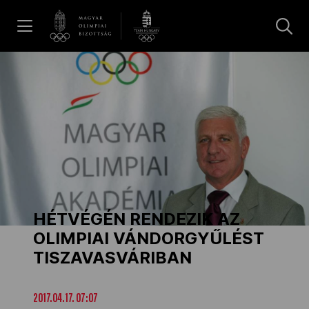
UGRÁS A TARTALOMRA »
Hírek
Galéria
Dakar 2026
HÉTVÉGÉN RENDEZIK AZ
Los Angeles 2028
OLIMPIAI VÁNDORGYŰLÉST
TISZAVASVÁRIBAN
MOB
2017.04.17. 07:07