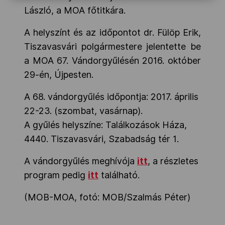
László, a MOA főtitkára.
A helyszínt és az időpontot d
r. Fülöp Erik,
Tiszavasvári polgármestere jelentette be
a MOA 67. Vándorgyűlésén 2016. október
29-én, Újpesten.
A 68. vándorgyűlés időpontja: 2017. április
22-23. (szombat, vasárnap).
A gyűlés helyszíne: Találkozások Háza,
4440. Tiszavasvári, Szabadság tér 1.
A vándorgyűlés meghívója
itt
, a részletes
program pedig
itt
található.
(MOB-MOA, fotó: MOB/Szalmás Péter)