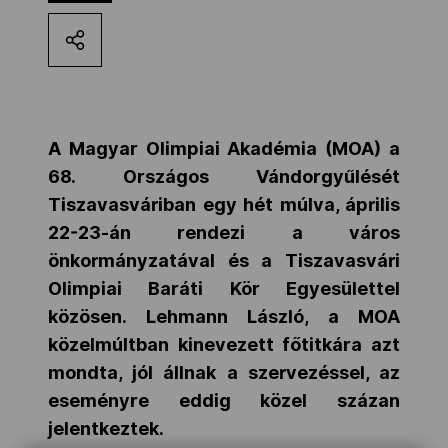
Kettőskarrier-program
NOB
A Magyar Olimpiai Akadémia (MOA) a
68. Országos Vándorgyűlését
Társszervezetek
Tiszavasváriban egy hét múlva,
április
22-23-án
rendezi a város
OVEP
önkormányzatával és a Tiszavasvári
Olimpiai Baráti Kör Egyesülettel
közösen. Lehmann László, a MOA
Adatbank
közelmúltban kinevezett főtitkára azt
mondta, jól állnak a szervezéssel, az
eseményre eddig közel százan
jelentkeztek.