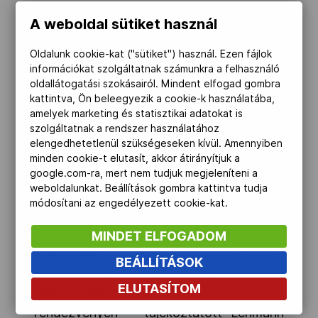
A weboldal sütiket használ
„Finisébe érkezett a MOA soron
következő vándorgyűlésének szervezése.
Oldalunk cookie-kat ("sütiket") használ. Ezen fájlok
információkat szolgáltatnak számunkra a felhasználó
Az előadók elfogadták a felkéréseket, így
oldallátogatási szokásairól. Mindent elfogad gombra
a szombat délutáni szakmai program
kattintva, Ön beleegyezik a cookie-k használatába,
véglegesedett. A vándorgyűlésre
amelyek marketing és statisztikai adatokat is
szolgáltatnak a rendszer használatához
jelentkezők száma megközelíti a százat.
elengedhetetlenül szükségeseken kívül. Amennyiben
Külön autóbusz indul Budapestről
minden cookie-t elutasít, akkor átirányítjuk a
Tiszavasváriba, az utazás megkönnyítése
google.com-ra, mert nem tudjuk megjeleníteni a
weboldalunkat. Beállítások gombra kattintva tudja
érdekében. A tiszavasvári házigazdák
módosítani az engedélyezett cookie-kat.
gazdag szakmai és kulturális programmal
készülnek a kétnapos esemény
MINDET ELFOGADOM
színvonalas lebonyolítása érdekében. A
BEÁLLÍTÁSOK
Magyar Olimpiai Akadémia tanácsa szinte
ELUTASÍTOM
teljes létszámmal jelen lesz a
rendezvényen” - tájékoztatott Lehmann