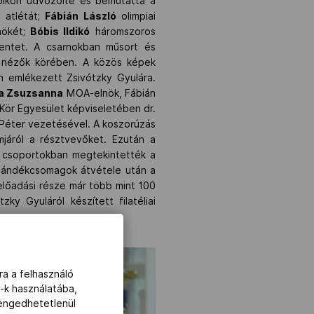
mpikon üdvözölte és bemutatta a
 atlétát;
Fábián László
olimpiai
nökét;
Bóbis Ildikó
háromszoros
lentet. A csarnokban műsort és
 a nézők körében. A közös képek
n emlékezett Zsivótzky Gyulára.
ta Zsuzsanna
MOA-elnök, Fábián
 Kör Egyesület képviseletében dr.
m Péter vezetésével. A koszorúzás
mjáról a résztvevőket. Ezután a
 csoportokban megtekintették a
 ajándékcsomagok átvétele után a
lőadási része már több mint 100
tzky Gyuláról készített filatéliai
ra a felhasználó
-k használatába,
lengedhetetlenül