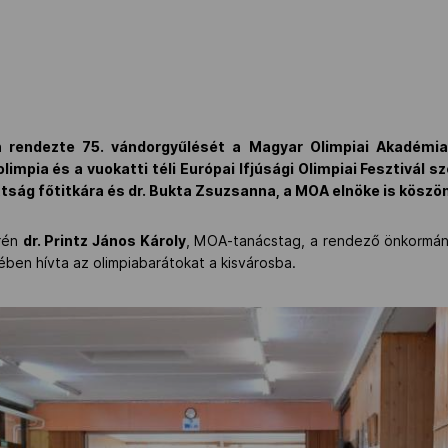
 rendezte 75. vándorgyűlését a Magyar Olimpiai Akadémi
limpia és a vuokatti téli Európai Ifjúsági Olimpiai Fesztivál 
ttság főtitkára és dr. Bukta Zsuzsanna, a MOA elnöke is köszö
rén
dr. Printz János Károly
, MOA-tanácstag, a rendező önkormán
ében hívta az olimpiabarátokat a kisvárosba.