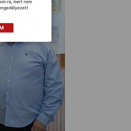
com-ra, mert nem
z engedélyezett
OM