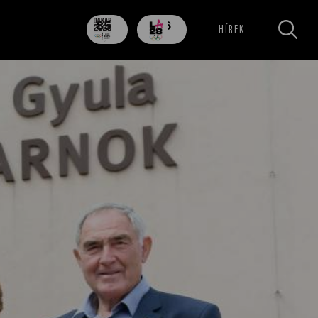
85
706
HÍREK
nap
nap