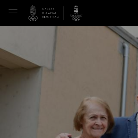
UGRÁS A TARTALOMRA »
Hírek
Galéria
Dakar 2026
Los Angeles 2028
MOB
Kettőskarrier-program