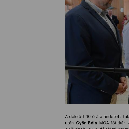
A délelőtt 10 órára hirdetett ta
után
Győr Béla
MOA-főtitkár k