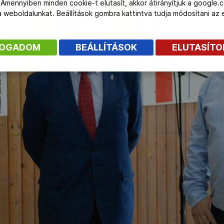
 Amennyiben minden cookie-t elutasít, akkor átirányítjuk a google.
 a weboldalunkat. Beállítások gombra kattintva tudja módosítani a
FOGADOM
BEÁLLÍTÁSOK
ELUTASÍT