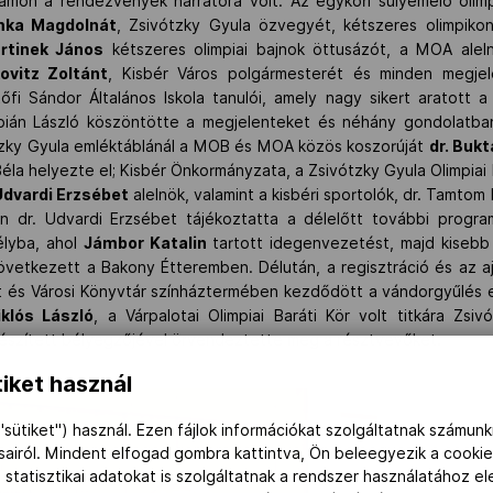
gramon a rendezvények narrátora volt. Az egykori súlyemelő oli
ka Magdolnát
, Zsivótzky Gyula özvegyét, kétszeres olimpikon
rtinek János
kétszeres olimpiai bajnok öttusázót, a MOA alel
ovitz Zoltánt
, Kisbér Város polgármesterét és minden megje
őfi Sándor Általános Iskola tanulói, amely nagy sikert aratott
bián László köszöntötte a megjelenteket és néhány gondolatba
ótzky Gyula emléktáblánál a MOB és MOA közös koszorúját
dr. Buk
éla helyezte el; Kisbér Önkormányzata, a Zsivótzky Gyula Olimpiai
 Udvardi Erzsébet
alelnök, valamint a kisbéri sportolók, dr. Tamto
 dr. Udvardi Erzsébet tájékoztatta a délelőtt további progra
élyba, ahol
Jámbor Katalin
tartott idegenvezetést, majd kisebb
következett a Bakony Étteremben. Délután, a regisztráció és az
 és Városi Könyvtár színháztermében kezdődött a vándorgyűlés e
klós László
, a Várpalotai Olimpiai Baráti Kör volt titkára Zsivó
készített bélyegzőjével örvendeztette meg a résztvevőket.
iket használ
"sütiket") használ. Ezen fájlok információkat szolgáltatnak számunk
ásairól. Mindent elfogad gombra kattintva, Ön beleegyezik a cookie
 statisztikai adatokat is szolgáltatnak a rendszer használatához e