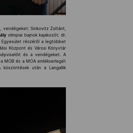
t, vendégeket: Sinkovitz Zoltánt,
ály
olimpiai bajnok kajakozót; dr.
 Egyesület részéről a legtöbbet
ődési Központ és Városi Könyvtár
 képviselőit és a vendégeket. A
ta a MOB és a MOA emlékserlegét
A köszöntések után a Langallik