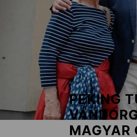
NOB
Társszervezetek
OVEP
Adatbank
PEKING T
VÁNDORG
MAGYAR 