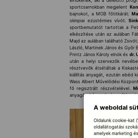
elnökének, aki a délelőtti pro
sportcsarnokban megjelent
Kom
bajnokot, a MOB főtitkárát;
Ma
olimpiai ezüstérmes vívót;
Sink
sportbemutatót tartottak a Pet
elkészítése után az aulában Fá
Majd az aulában található Zsiv
László, Martinek János és Győr B
Printz János Károly elnök és
dr.
után a helyi szervezők nevében
résztvevők átsétáltak a Kiskast
kiállítás anyagát, ezután ebéd 
Wass Albert Művelődési Központ
fő regisztrált részvételével.
Mi
anyagával és a vándorgyűlésre 
A weboldal süt
Oldalunk cookie-kat (
oldallátogatási szok
amelyek marketing és