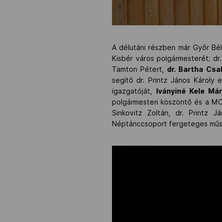
A délutáni részben már Győr Béla
Kisbér város polgármesterét; dr
Tamton Pétert,
dr. Bartha Csa
segítő dr. Printz János Károly 
igazgatóját,
Iványiné Kele Már
polgármesteri köszöntő és a MO
Sinkovitz Zoltán, dr. Printz 
Néptánccsoport fergeteges műs