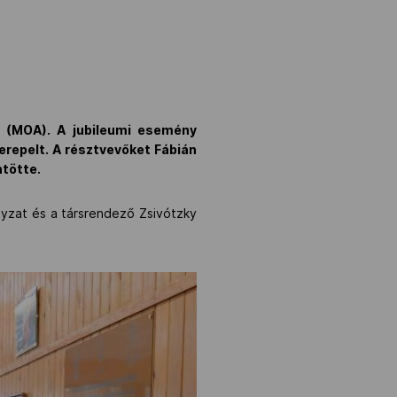
a (MOA). A jubileumi esemény
szerepelt. A résztvevőket Fábián
ntötte.
yzat és a társrendező Zsivótzky