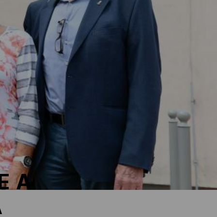
E A
A