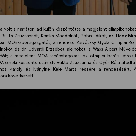
 volt a narrátor, aki külön köszöntötte a megjelent olimpikonoka
. Bukta Zsuzsannát, Komka Magdolnát, Bóbis Ildikót,
dr. Hesz Mih
ba
, MOB-sportigazgatót; a rendező Zsivótzky Gyula Olimpiai Kör
elnököt és dr. Udvardi Erzsébet alelnököt; a Wass Albert Művel
tát
; a megjelent MOA-tanácstagokat, az olimpiai baráti körök
A elnöki köszöntő után dr. Bukta Zsuzsanna és Győr Béla átad
János Károly és Iványiné Kele Márta részére a rendezésért. 
ora következett.