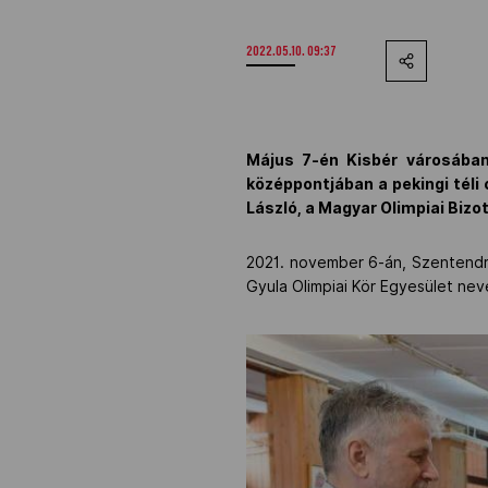
2022.05.10. 09:37
Május 7-én Kisbér városában
középpontjában a pekingi téli o
László, a Magyar Olimpiai Bizo
2021. november 6-án, Szentend
Gyula Olimpiai Kör Egyesület nev