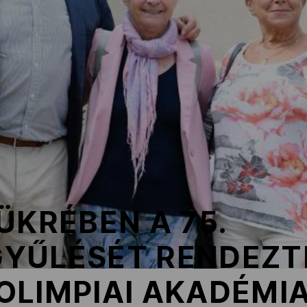
ÜKRÉBEN A 75.
YŰLÉSÉT RENDEZT
OLIMPIAI AKADÉMI