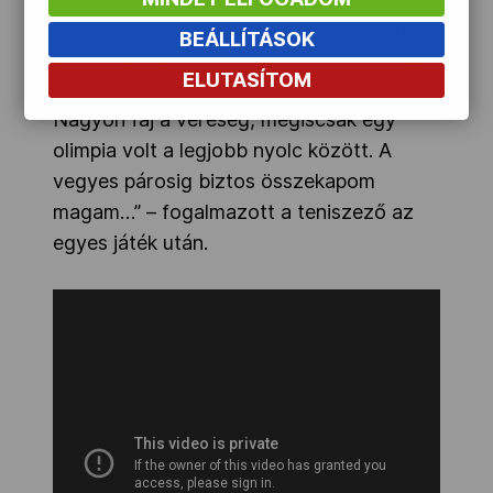
nyomás alatt tartottam, majd kiengedtem
BEÁLLÍTÁSOK
picit. Tapasztalt versenyző, de valahogy
ELUTASÍTOM
össze lehetett volna hozni a győzelmet.
Nagyon fáj a vereség, mégiscsak egy
olimpia volt a legjobb nyolc között. A
vegyes párosig biztos összekapom
magam…” – fogalmazott a teniszező az
egyes játék után.