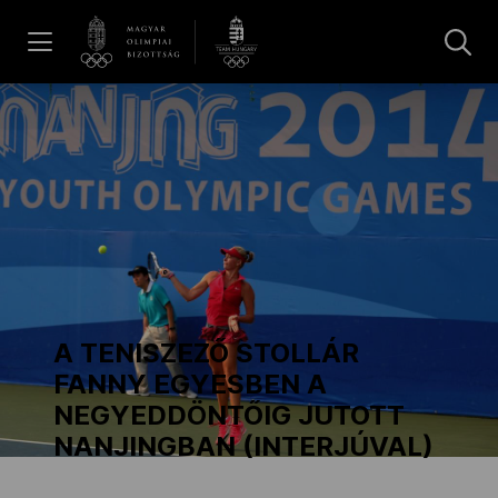
UGRÁS A TARTALOMRA »
Hírek
Galéria
Dakar 2026
A TENISZEZŐ STOLLÁR
Los Angeles 2028
FANNY EGYESBEN A
NEGYEDDÖNTŐIG JUTOTT
NANJINGBAN (INTERJÚVAL)
MOB