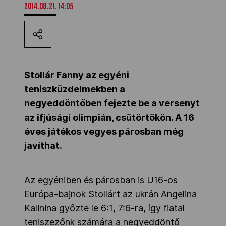
2014.08.21. 14:05
Kettőskarrier-program
NOB
Stollár Fanny az egyéni
teniszküzdelmekben a
Társszervezetek
negyeddöntőben fejezte be a versenyt
az ifjúsági olimpián, csütörtökön. A 16
OVEP
éves játékos vegyes párosban még
javíthat.
Adatbank
Az egyéniben és párosban is U16-os
Európa-bajnok Stollárt az ukrán Angelina
Kalinina győzte le 6:1, 7:6-ra, így fiatal
teniszezőnk számára a negyeddöntő