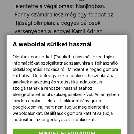
jelentette a végállomást Nanjingban.
Fanny számára lesz még egy feladat az
ifjúsági olimpián: a vegyes párosok
versenyében a lengyel Kamil Adrian
Majchirzakkal közösen kell majd
A weboldal sütiket használ
megküzdenie a minél jobb helyezésért.
Oldalunk cookie-kat ("sütiket") használ. Ezen fájlok
Stollár Fanny érem reményében lépett
információkat szolgáltatnak számunkra a felhasználó
pályára egyesben, a negyeddöntős
oldallátogatási szokásairól. Mindent elfogad gombra
kattintva, Ön beleegyezik a cookie-k használatába,
vesztes mérkőzés után így joggal
amelyek marketing és statisztikai adatokat is
nyilatkozott igen szomorúan a mob.hu-
szolgáltatnak a rendszer használatához
nak.
elengedhetetlenül szükségeseken kívül. Amennyiben
minden cookie-t elutasít, akkor átirányítjuk a
google.com-ra, mert nem tudjuk megjeleníteni a
„
Lett volna esélyem a második szettben,
weboldalunkat. Beállítások gombra kattintva tudja
de nem sikerült. Tudtam, hogy jól játszik a
módosítani az engedélyezett cookie-kat.
lány, ennek ellenére nem úgy mentem fel,
hogy nincs esélyem. Először 5:3-ig
MINDET ELFOGADOM