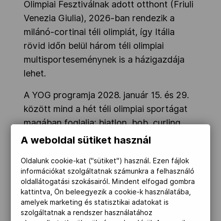
Olimpiai Fesztiválnak adott otthont (Friuli
Venezia Giulia), 2026-ban rendezik a
milánó-cortinai téli olimpiát, így Itália
rövid időn belül három téli olimpiai
multisporteseménynek is a házigazdája
lehet.
A YOG programja 2028. január 15. és 29.
között mind a hét téli olimpiai sportágat
magában foglalja: biatlon, bob, curling,
jégkorong, korcsolya, sí és szánkó –
írta
A weboldal sütiket használ
honlapján a NOB
.
Oldalunk cookie-kat ("sütiket") használ. Ezen fájlok
A projektet az Olasz Olimpiai Bizottság
információkat szolgáltatnak számunkra a felhasználó
oldallátogatási szokásairól. Mindent elfogad gombra
(CONI), valamint Veneto és Lombardia
kattintva, Ön beleegyezik a cookie-k használatába,
régiók, továbbá Trento autonóm
amelyek marketing és statisztikai adatokat is
tartomány vezeti az olasz kormány
szolgáltatnak a rendszer használatához