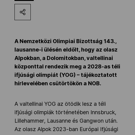
Kettőskarrier-program
NOB
A Nemzetközi Olimpiai Bizottság 143.,
lausanne-i ülésén eldőlt, hogy az olasz
Társszervezetek
Alpokban, a Dolomitokban, valtellinai
központtal rendezik meg a 2028-as téli
ifjúsági olimpiát (YOG) – tájékoztatott
OVEP
hírlevelében csütörtökön a NOB.
Adatbank
A valtellinai YOG az ötödik lesz a téli
ifjúsági olimpiák történetében Innsbruck,
Lillehammer, Lausanne és Gangwon után.
Az olasz Alpok 2023-ban Európai Ifjúsági