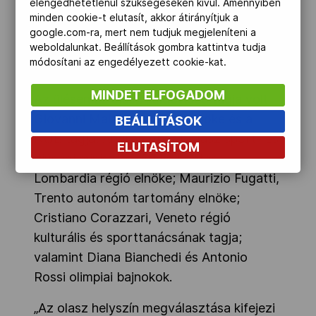
elengedhetetlenül szükségeseken kívül. Amennyiben
támogatásával, és összhangban van a
minden cookie-t elutasít, akkor átirányítjuk a
régió téli sportcélpontként való
google.com-ra, mert nem tudjuk megjeleníteni a
ismertségének növelésére irányuló
weboldalunkat. Beállítások gombra kattintva tudja
módosítani az engedélyezett cookie-kat.
hosszú távú tervekkel.
MINDET ELFOGADOM
Az ülésen az olasz küldöttség tagja volt
Giovanni Malagó, a CONI elnöke és a
BEÁLLÍTÁSOK
NOB tagja; Andrea Abodi, olasz sport- és
ELUTASÍTOM
ifjúsági miniszter; Attilio Fontana,
Lombardia régió elnöke; Maurizio Fugatti,
Trento autonóm tartomány elnöke;
Cristiano Corazzari, Veneto régió
kulturális és sporttanácsának tagja;
valamint Diana Bianchedi és Antonio
Rossi olimpiai bajnokok.
„Az olasz helyszín megválasztása kifejezi