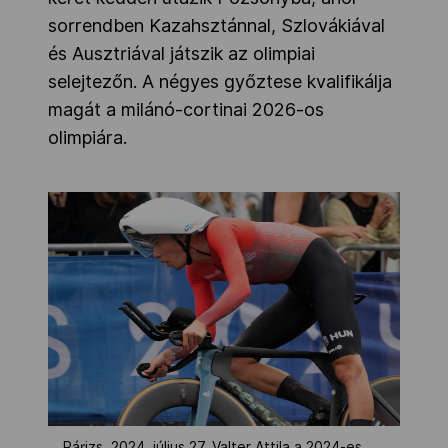
sorrendben Kazahsztánnal, Szlovákiával
és Ausztriával játszik az olimpiai
selejtezőn. A négyes győztese kvalifikálja
magát a milánó-cortinai 2026-os
olimpiára.
Párizs, 2024. július 27. Valter Attila a 2024-es