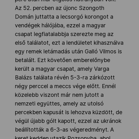
Az 52. percben az újonc Szongoth
Domán juttatta a lecsorgó korongot a
vendégek hálójába, ezzel a magyar
csapat legfiatalabbja szerezte meg az
első találatot, ezt a lendületet kihasználva
egy remek letámadás után Galló Vilmos is
betalált. Ezt követően emberelőnybe
került a magyar csapat, amely Varga
Balázs találata révén 5-3-ra zárkózott
négy perccel a meccs vége előtt. Ennél
közelebb viszont már nem jutott a
nemzeti együttes, amely az utolsó
percekben kapusát is lehozva küzdött, de
végül újabb gólt kapott, ezzel az ukránok
beállították a 6-3-as végeredményt. A
keret kedden utazik Pozsonyba, ahol