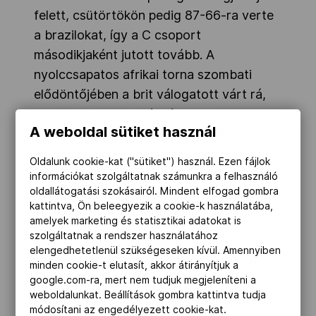
felett, csütörtökön pedig 87-66-ra verte
a brazilokat, így a C csoport
másodikjaként jutott tovább. A
nyolccsapatos afrikai torna szombati
elődöntőjében a brit válogatott várt rá,
amelyet 82-59-el búcsúztatott. A
A weboldal sütiket használ
döntőben ismét Szenegál következett, és
az afrikai ország válogatottja felett 63-
Oldalunk cookie-kat ("sütiket") használ. Ezen fájlok
47-re győzött, ezzel megnyerve a ruandai
információkat szolgáltatnak számunkra a felhasználó
világbajnoki előselejtezőt, így bejutott a
oldallátogatási szokásairól. Mindent elfogad gombra
kattintva, Ön beleegyezik a cookie-k használatába,
vb-selejtezőjébe. A torna legjobb
amelyek marketing és statisztikai adatokat is
játékosának Lelik Rékát választották.
szolgáltatnak a rendszer használatához
elengedhetetlenül szükségeseken kívül. Amennyiben
A vb-selejtezőt 2026. március 8. és 16.
minden cookie-t elutasít, akkor átirányítjuk a
google.com-ra, mert nem tudjuk megjeleníteni a
között rendezik, a berlini
weboldalunkat. Beállítások gombra kattintva tudja
világbajnokságon 16 válogatott szerepel.
módosítani az engedélyezett cookie-kat.