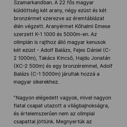
Szamarkandban. A 22 fős magyar
küldöttség két arany, négy ezüst és két
bronzérmet szerezve az éremtáblázat
élén végzett. Aranyérmet Kőhalmi Emese
szerzett K-1 1000 és 5000m-en. Az
olimpián is rajthoz álló magyar kenusok
két ezüst - Adolf Balázs, Fejes Dániel (C-
2 1000m), Takács Kincső, Hajdu Jonatán
(XC-2 500m) és egy bronzéremmel, Adolf
Balázs (C-1 5000m) járultak hozzá a
magyar sikerekhez.
"Nagyon elégedett vagyok, mivel nagyon
fiatal csapat utazott a világbajnokságra,
és értelemszerűen nem az olimpiai
csapattal jöttünk. Megnyertük az