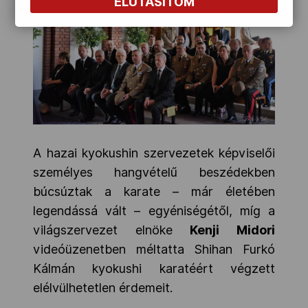
ELUTASÍTOM
A hazai kyokushin szervezetek képviselői
személyes hangvételű beszédekben
búcsúztak a karate – már életében
legendássá vált – egyéniségétől, míg a
világszervezet elnöke
Kenji Midori
videóüzenetben méltatta Shihan Furkó
Kálmán kyokushi karatéért végzett
elélvülhetetlen érdemeit.