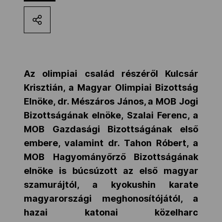
Kettőskarrier-program
NOB
Az olimpiai család részéről Kulcsár
Krisztián, a Magyar Olimpiai Bizottság
Társszervezetek
Elnöke, dr. Mészáros János, a MOB Jogi
Bizottságának elnöke, Szalai Ferenc, a
OVEP
MOB Gazdasági Bizottságának első
embere, valamint dr. Tahon Róbert, a
MOB Hagyományőrző Bizottságának
Adatbank
elnöke is búcsúzott az első magyar
szamurájtól, a kyokushin karate
magyarországi meghonosítójától, a
hazai katonai közelharc