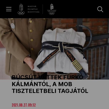
UGRÁS A TARTALOMRA »
Hírek
Galéria
Dakar 2026
BÚCSÚT VETTEK FURKÓ
Los Angeles 2028
KÁLMÁNTÓL, A MOB
TISZTELETBELI TAGJÁTÓL
MOB
2021.08.27. 09:32