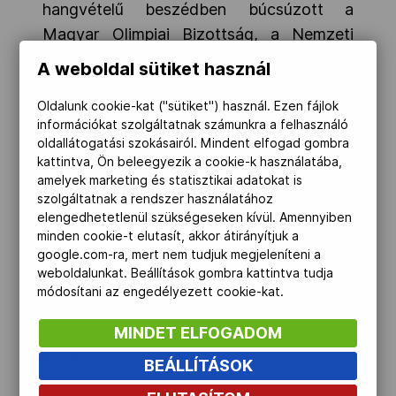
hangvételű beszédben búcsúzott a
Magyar Olimpiai Bizottság, a Nemzeti
Versenysport Szövetség, és
A weboldal sütiket használ
természetesen a Magyar Karate
Oldalunk cookie-kat ("sütiket") használ. Ezen fájlok
Szakszövetség nevében.
Dr. Ruszin
információkat szolgáltatnak számunkra a felhasználó
Szende Romulusz
altábornagy, a
oldallátogatási szokásairól. Mindent elfogad gombra
Magyar Honvédség parancsnoka Furkó
kattintva, Ön beleegyezik a cookie-k használatába,
amelyek marketing és statisztikai adatokat is
Kálmán ezredes kivételes katonai
szolgáltatnak a rendszer használatához
pályafutását emelte ki.
Szalai Ferenc
,
elengedhetetlenül szükségeseken kívül. Amennyiben
Szolnok polgármestere, a MOB
minden cookie-t elutasít, akkor átirányítjuk a
google.com-ra, mert nem tudjuk megjeleníteni a
Gazdasági Bizottságának vezetője, az
weboldalunkat. Beállítások gombra kattintva tudja
„ezer szállal a városhoz kötődést” a
módosítani az engedélyezett cookie-kat.
városért végzett munkásságát, a
tradícionális Szolnok Kupát helyezte
MINDET ELFOGADOM
megemlékezésének középpontjába.
BEÁLLÍTÁSOK