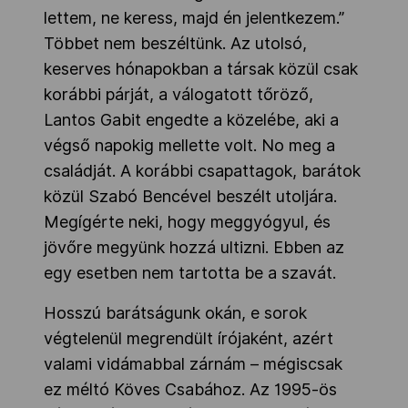
lettem, ne keress, majd én jelentkezem.”
Többet nem beszéltünk. Az utolsó,
keserves hónapokban a társak közül csak
korábbi párját, a válogatott tőröző,
Lantos Gabit engedte a közelébe, aki a
végső napokig mellette volt. No meg a
családját. A korábbi csapattagok, barátok
közül Szabó Bencével beszélt utoljára.
Megígérte neki, hogy meggyógyul, és
jövőre megyünk hozzá ultizni. Ebben az
egy esetben nem tartotta be a szavát.
Hosszú barátságunk okán, e sorok
végtelenül megrendült írójaként, azért
valami vidámabbal zárnám – mégiscsak
ez méltó Köves Csabához. Az 1995-ös