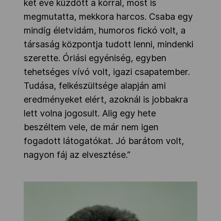
két éve küzdött a kórral, most is
megmutatta, mekkora harcos. Csaba egy
mindíg életvidám, humoros fickó volt, a
társaság központja tudott lenni, mindenki
szerette. Óriási egyéniség, egyben
tehetséges vívó volt, igazi csapatember.
Tudása, felkészültsége alapján ami
eredményeket elért, azoknál is jobbakra
lett volna jogosult. Alig egy hete
beszéltem vele, de már nem igen
fogadott látogatókat. Jó barátom volt,
nagyon fáj az elvesztése.”