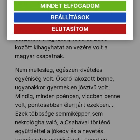
különösen azok, akik benne éltek,
MINDET ELFOGADOM
pontosan tudják, hogy egyáltalán nem
BEÁLLÍTÁSOK
túlzó a minősítés. A kilencvenes évek
ELUTASÍTOM
egyik legjobb kardozója hunyt el, nyert
összetett Világkupát, 1989 és 2000
között kihagyhatatlan vezére volt a
magyar csapatnak.
Nem mellesleg, egészen kivételes
egyéniség volt. Őserő lakozott benne,
ugyanakkor gyermekien jószívű volt.
Mindig, minden poénban, viccben benne
volt, pontosabban élen járt ezekben…
Ezek többsége semmiképpen sem
nekrológba való, a Csabával történő
együttléttel a jókedv és a nevetés
természetes velejáró volt. Egyetlen