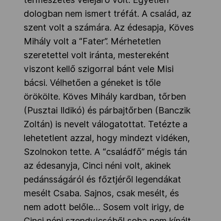
dologban nem ismert tréfát. A család, az
szent volt a számára. Az édesapja, Köves
Mihály volt a “Fater”. Mérhetetlen
szeretettel volt iránta, mestereként
viszont kellő szigorral bánt vele Misi
bácsi. Vélhetően a géneket is tőle
örökölte. Köves Mihály kardban, tőrben
(Pusztai Ildikó) és párbajtőrben (Banczik
Zoltán) is nevelt válogatottat. Tetézte a
lehetetlent azzal, hogy mindezt vidéken,
Szolnokon tette. A “családfő” mégis tán
az édesanyja, Cinci néni volt, akinek
pedánsságáról és főztjéről legendákat
mesélt Csaba. Sajnos, csak mesélt, és
nem adott belőle… Sosem volt irigy, de
Cinci néni szendvicséből soha nem kínált