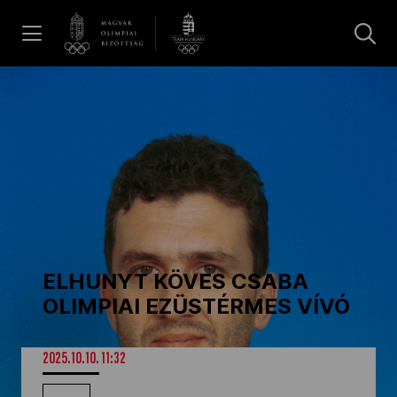
UGRÁS A TARTALOMRA »
Hírek
Galéria
Dakar 2026
ELHUNYT KÖVES CSABA
Los Angeles 2028
OLIMPIAI EZÜSTÉRMES VÍVÓ
MOB
2025.10.10. 11:32