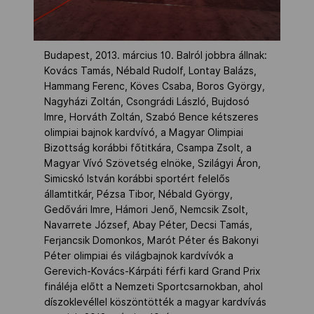
Budapest, 2013. március 10. Balról jobbra állnak:
Kovács Tamás, Nébald Rudolf, Lontay Balázs,
Hammang Ferenc, Köves Csaba, Boros György,
Nagyházi Zoltán, Csongrádi László, Bujdosó
Imre, Horváth Zoltán, Szabó Bence kétszeres
olimpiai bajnok kardvívó, a Magyar Olimpiai
Bizottság korábbi főtitkára, Csampa Zsolt, a
Magyar Vívó Szövetség elnöke, Szilágyi Áron,
Simicskó István korábbi sportért felelős
államtitkár, Pézsa Tibor, Nébald György,
Gedővári Imre, Hámori Jenő, Nemcsik Zsolt,
Navarrete József, Abay Péter, Decsi Tamás,
Ferjancsik Domonkos, Marót Péter és Bakonyi
Péter olimpiai és világbajnok kardvívók a
Gerevich-Kovács-Kárpáti férfi kard Grand Prix
fináléja előtt a Nemzeti Sportcsarnokban, ahol
díszoklevéllel köszöntötték a magyar kardvívás