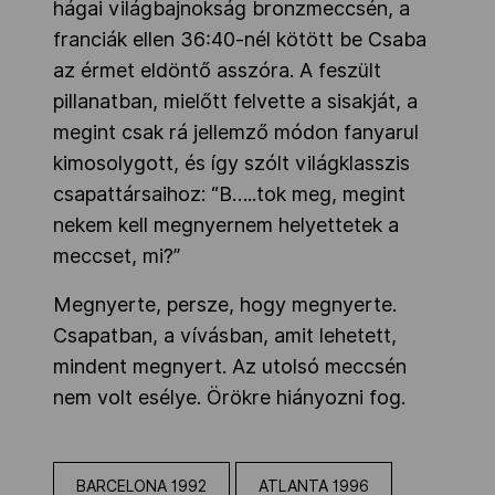
hágai világbajnokság bronzmeccsén, a
franciák ellen 36:40-nél kötött be Csaba
az érmet eldöntő asszóra. A feszült
pillanatban, mielőtt felvette a sisakját, a
megint csak rá jellemző módon fanyarul
kimosolygott, és így szólt világklasszis
csapattársaihoz: “B…..tok meg, megint
nekem kell megnyernem helyettetek a
meccset, mi?”
Megnyerte, persze, hogy megnyerte.
Csapatban, a vívásban, amit lehetett,
mindent megnyert. Az utolsó meccsén
nem volt esélye. Örökre hiányozni fog.
BARCELONA 1992
ATLANTA 1996