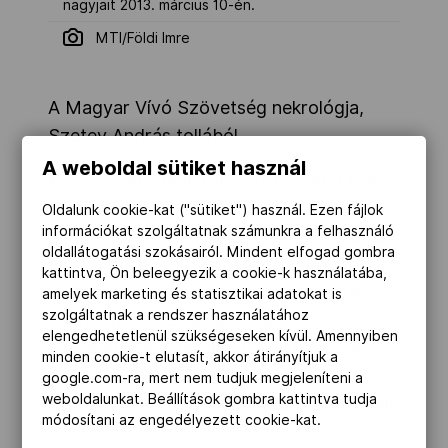
nagyjait 2013. március 10-én.
MTI/Földi Imre
A Magyar Vívó Szövetség nekrológja,
Szetey András tollából...
A weboldal sütiket használ
Köves Csaba nem tartozott a “meg nem
értett zsenik” kategóriájába. Ő kétségkívül
Oldalunk cookie-kat ("sütiket") használ. Ezen fájlok
információkat szolgáltatnak számunkra a felhasználó
zseni volt. Meglehet, akik nem jártasak az
oldallátogatási szokásairól. Mindent elfogad gombra
akkori idők kardvívásában, azok ezt
kattintva, Ön beleegyezik a cookie-k használatába,
megkérdőjelezhetik. Elvégre a magyar
amelyek marketing és statisztikai adatokat is
szolgáltatnak a rendszer használatához
vívás, különösen a kard, hál’istennek,
elengedhetetlenül szükségeseken kívül. Amennyiben
bővelkedik a sztárokban. Csaba “csak”
minden cookie-t elutasít, akkor átirányítjuk a
csapatban lett kétszeres olimpiai
google.com-ra, mert nem tudjuk megjeleníteni a
weboldalunkat. Beállítások gombra kattintva tudja
ezüstérmes és kétszeres világbajnok. Akik
módosítani az engedélyezett cookie-kat.
viszont ismerték azt a korszakot, és