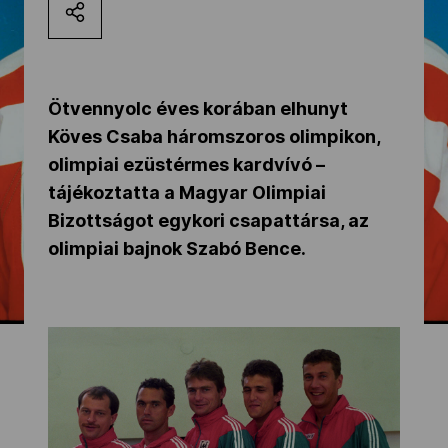
Kettőskarrier-program
NOB
Ötvennyolc éves korában elhunyt
Köves Csaba háromszoros olimpikon,
olimpiai ezüstérmes kardvívó –
Társszervezetek
tájékoztatta a Magyar Olimpiai
Bizottságot egykori csapattársa, az
olimpiai bajnok Szabó Bence.
OVEP
Adatbank