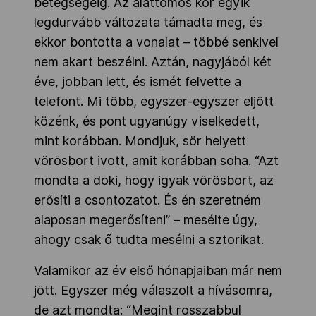
betegségéig. Az alattomos kór egyik
legdurvább változata támadta meg, és
ekkor bontotta a vonalat – többé senkivel
nem akart beszélni. Aztán, nagyjából két
éve, jobban lett, és ismét felvette a
telefont. Mi több, egyszer-egyszer eljött
közénk, és pont ugyanúgy viselkedett,
mint korábban. Mondjuk, sör helyett
vörösbort ivott, amit korábban soha. “Azt
mondta a doki, hogy igyak vörösbort, az
erősíti a csontozatot. És én szeretném
alaposan megerősíteni” – mesélte úgy,
ahogy csak ő tudta mesélni a sztorikat.
Valamikor az év első hónapjaiban már nem
jött. Egyszer még válaszolt a hívásomra,
de azt mondta: “Megint rosszabbul