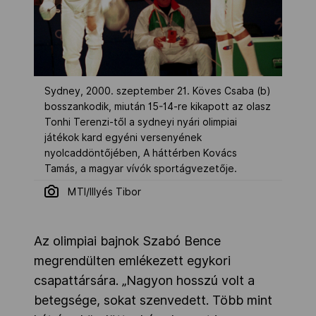
Sydney, 2000. szeptember 21. Köves Csaba (b)
bosszankodik, miután 15-14-re kikapott az olasz
Tonhi Terenzi-től a sydneyi nyári olimpiai
játékok kard egyéni versenyének
nyolcaddöntőjében, A háttérben Kovács
Tamás, a magyar vívók sportágvezetője.
MTI/Illyés Tibor
Az olimpiai bajnok Szabó Bence
megrendülten emlékezett egykori
csapattársára. „Nagyon hosszú volt a
betegsége, sokat szenvedett. Több mint