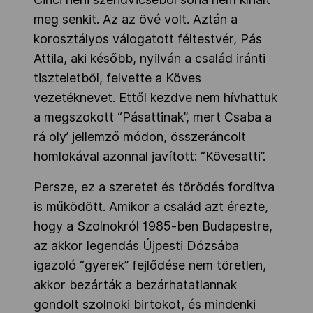
meg senkit. Az az övé volt. Aztán a
korosztályos válogatott féltestvér, Pás
Attila, aki később, nyilván a család iránti
tiszteletből, felvette a Köves
vezetéknevet. Ettől kezdve nem hívhattuk
a megszokott “Pásattinak”, mert Csaba a
rá oly’ jellemző módon, összeráncolt
homlokával azonnal javított: “Kövesatti”.
Persze, ez a szeretet és törődés fordítva
is működött. Amikor a család azt érezte,
hogy a Szolnokról 1985-ben Budapestre,
az akkor legendás Újpesti Dózsába
igazoló “gyerek” fejlődése nem töretlen,
akkor bezárták a bezárhatatlannak
gondolt szolnoki birtokot, és mindenki