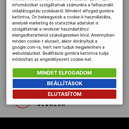
információkat szolgáltatnak számunkra a felhasználó
Kettőskarrier-program
oldallátogatási szokásairól. Mindent elfogad gombra
kattintva, Ön beleegyezik a cookie-k használatába,
amelyek marketing és statisztikai adatokat is
szolgáltatnak a rendszer használatához
NOB
Magyarország 15 éremmel a nemzetek
elengedhetetlenül szükségeseken kívül. Amennyiben
minden cookie-t elutasít, akkor átirányítjuk a
közt a második helyen végzett a római
google.com-ra, mert nem tudjuk megjeleníteni a
úszó Európa-bajnokságon, a medencés
Társszervezetek
weboldalunkat. Beállítások gombra kattintva tudja
számokban. Az olimpiai bajnok Milák
módosítani az engedélyezett cookie-kat.
Kristóf 3 aranyat és 1 ezüstöt nyert.
OVEP
MINDET ELFOGADOM
BEÁLLÍTÁSOK
Adatbank
ELUTASÍTOM
VISSZA AZ ELŐZŐ
OLDALRA