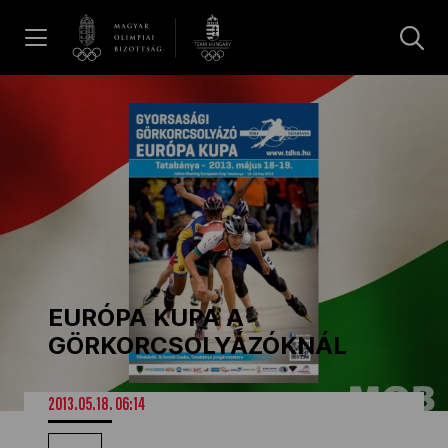
UGRÁS A TARTALOMRA »
Hírek
Galéria
Dakar 2026
EURÓPA KUPA A
Los Angeles 2028
GÖRKORCSOLYÁZÓKNÁL
MOB
2013.05.18. 06:14