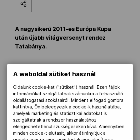
Kettőskarrier-program
A nagysikerű 2011-es Európa Kupa
NOB
után újabb világversenyt rendez
Tatabánya.
Társszervezetek
A Nemzetközi Görkorcsolyázó Szövetség
A weboldal sütiket használ
februárban döntötte el, hogy ismét
OVEP
Európa Kupának adhat otthont
Oldalunk cookie-kat ("sütiket") használ. Ezen fájlok
Tatabánya, ráadásul az EK-sorozat
információkat szolgáltatnak számunkra a felhasználó
oldallátogatási szokásairól. Mindent elfogad gombra
Adatbank
zárófordulóját is Magyarországon
kattintva, Ön beleegyezik a cookie-k használatába,
bonyolítják le, miután szeptemberben
amelyek marketing és statisztikai adatokat is
Szeged lesz a házigazda.
szolgáltatnak a rendszer használatához
elengedhetetlenül szükségeseken kívül. Amennyiben
minden cookie-t elutasít, akkor átirányítjuk a
A magyar szövetség több magyar
google.com-ra, mert nem tudjuk megjeleníteni a