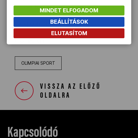
Molnár Bendegúz, Papp Gergely páros
MINDET ELFOGADOM
pénteken száll vízre az alsóági
BEÁLLÍTÁSOK
középdöntőben.
ELUTASÍTOM
(Forrás: MTI)
OLIMPIAI SPORT
VISSZA AZ ELŐZŐ
OLDALRA
Kapcsolódó