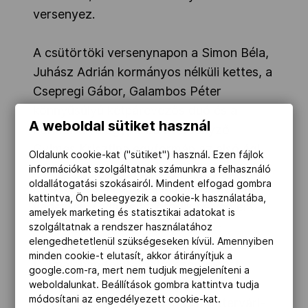
versenyez.
A csütörtöki versenynapon a Simon Béla,
Juhász Adrián kormányos nélküli kettes, a
Csepregi Gábor, Galambos Péter
könnyűsúlyú kétpárevezős duó és a
A weboldal sütiket használ
normálsúlyú egypárban versenyző
Gyimes Krisztina egyformán az alsó ági
Oldalunk cookie-kat ("sütiket") használ. Ezen fájlok
középdöntőben szállt vízre. Simonék
információkat szolgáltatnak számunkra a felhasználó
oldallátogatási szokásairól. Mindent elfogad gombra
nyertek, Csepregiék a harmadik helyen
kattintva, Ön beleegyezik a cookie-k használatába,
végeztek, Gyimes az ötödik helyen ért
amelyek marketing és statisztikai adatokat is
célba, így előbbi két egység a C-
szolgáltatnak a rendszer használatához
elengedhetetlenül szükségeseken kívül. Amennyiben
döntőben (a 13–18. helyért), míg utóbbi a
minden cookie-t elutasít, akkor átirányítjuk a
D-fináléban folytathatja szereplését.
google.com-ra, mert nem tudjuk megjeleníteni a
Az ötödik magyar egység, a
weboldalunkat. Beállítások gombra kattintva tudja
módosítani az engedélyezett cookie-kat.
kétpárevezősök között induló Pétervári-