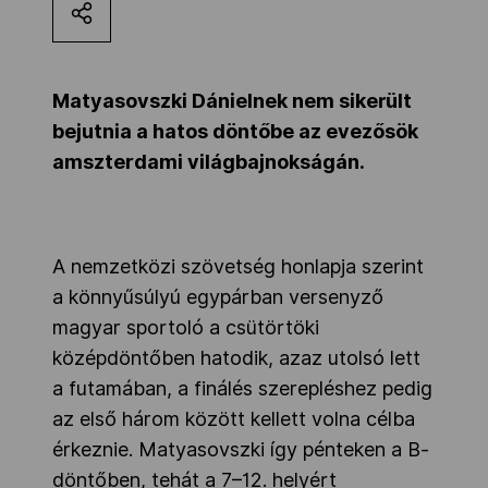
Kettőskarrier-program
Matyasovszki Dánielnek nem sikerült
NOB
bejutnia a hatos döntőbe az evezősök
amszterdami világbajnokságán.
Társszervezetek
A nemzetközi szövetség honlapja szerint
OVEP
a könnyűsúlyú egypárban versenyző
magyar sportoló a csütörtöki
Adatbank
középdöntőben hatodik, azaz utolsó lett
a futamában, a finálés szerepléshez pedig
az első három között kellett volna célba
érkeznie. Matyasovszki így pénteken a B-
döntőben, tehát a 7–12. helyért