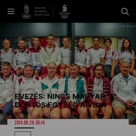
UGRÁS A TARTALOMRA »
Hírek
Galéria
Dakar 2026
EVEZÉS: NINCS MAGYAR "A"
Los Angeles 2028
DÖNTŐS EGYSÉG A VB-N
MOB
2014.08.29. 05:14