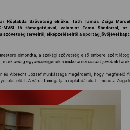
ar Röplabda Szövetség elnöke. Tóth Tamás Zsiga Marcell
C-MVSI fő támogatójával, valamint Toma Sándorral, az
 szövetség terveiről, elképzeléseiről a sportág jövőjével kap
gármestere elmondta, a szakági szövetség első embere azért láto
ől, ezek pedig egybecsengenek a miskolci női csapat jövőbeli törek
r és Albrecht József munkássága megérdemli, hogy megfelelő fi
yesület előtt. A város támogatja a röplabdásokat – mondta Zsiga M