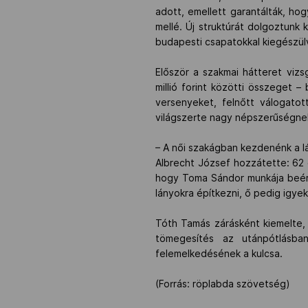
adott, emellett garantálták, hog
mellé. Új struktúrát dolgoztunk
budapesti csapatokkal kiegészül
Először a szakmai hátteret vizs
millió forint közötti összeget 
versenyeket, felnőtt válogato
világszerte nagy népszerűségnek
– A női szakágban kezdenénk a lá
Albrecht József hozzátette: 62 
hogy Toma Sándor munkája beéret
lányokra építkezni, ő pedig igyek
Tóth Tamás zárásként kiemelte, 
tömegesítés az utánpótlásba
felemelkedésének a kulcsa.
(Forrás: röplabda szövetség)