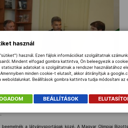
iket használ
"sütiket") használ. Ezen fájlok információkat szolgáltatnak számunk
ásairól. Mindent elfogad gombra kattintva, Ön beleegyezik a cookie
 statisztikai adatokat is szolgáltatnak a rendszer használatához e
 Amennyiben minden cookie-t elutasít, akkor átirányítjuk a google.
 a weboldalunkat. Beállítások gombra kattintva tudja módosítani a
FOGADOM
BEÁLLÍTÁSOK
ELUTASÍT
 szólt az MVSC szakembereinek munkájáról. Mint mondta, az 
.
s beemelnék a látványsportágak közé. A Magyar Olimpiai Bizotts