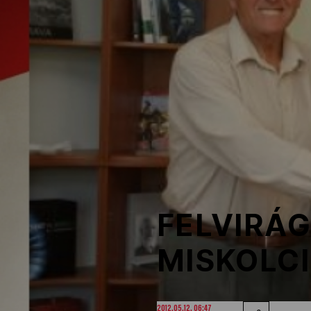
NOB
Társszervezetek
OVEP
Adatbank
FELVIRÁG
MISKOLC
2012.05.12. 06:47