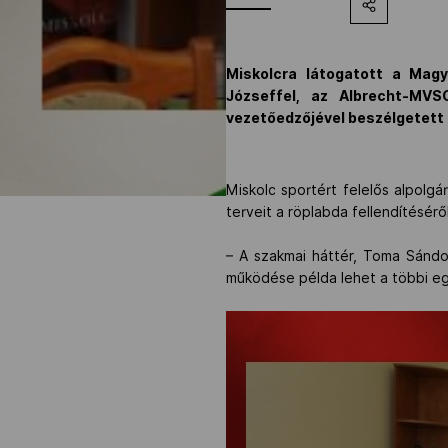
Miskolcra látogatott a Magy
Józseffel, az Albrecht-MVS
vezetőedzőjével beszélgetett a
Miskolc sportért felelős alpol
terveit a röplabda fellendítésér
– A szakmai háttér, Toma Sándo
működése példa lehet a többi eg