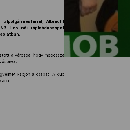
 alpolgármesterrel, Albrecht
 NB I-es női röplabdacsapat
csolatban.
gatott a városba, hogy megossza
véseivel.
gyelmet kapjon a csapat. A klub
arcell.