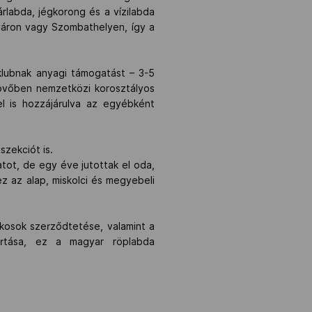
árlabda, jégkorong és a vízilabda
sváron vagy Szombathelyen, így a
 klubnak anyagi támogatást – 3-5
 jövőben nemzetközi korosztályos
l is hozzájárulva az egyébként
szekciót is.
tot, de egy éve jutottak el oda,
z az alap, miskolci és megyebeli
ékosok szerződtetése, valamint a
artása, ez a magyar röplabda