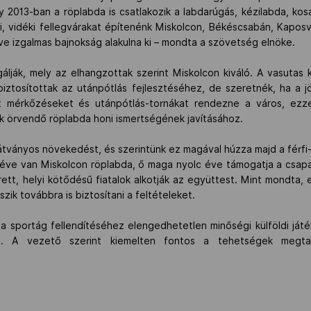
y 2013-ban a röplabda is csatlakozik a labdarúgás, kézilabda, kos
 ki, vidéki fellegvárakat építenénk Miskolcon, Békéscsabán, Kapo
ve izgalmas bajnokság alakulna ki – mondta a szövetség elnöke.
gálják, mely az elhangzottak szerint Miskolcon kiváló. A vasutas
– biztosítottak az utánpótlás fejlesztéséhez, de szeretnék, ha a
tt mérkőzéseket és utánpótlás-tornákat rendezne a város, ezze
 örvendő röplabda honi ismertségének javításához.
tványos növekedést, és szerintünk ez magával húzza majd a férfi-
éve van Miskolcon röplabda, ő maga nyolc éve támogatja a csapa
t, helyi kötődésű fiatalok alkotják az együttest. Mint mondta, e
szik továbbra is biztosítani a feltételeket.
a sportág fellendítéséhez elengedhetetlen minőségi külföldi ját
n. A vezető szerint kiemelten fontos a tehetségek megt