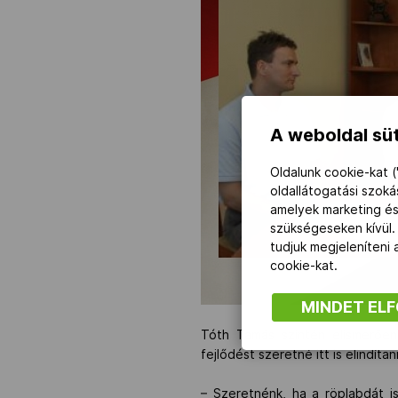
A weboldal süt
Oldalunk cookie-kat (
oldallátogatási szok
amelyek marketing és
szükségeseken kívül.
tudjuk megjeleníteni
cookie-kat.
MINDET EL
Tóth Tamás szintén elismerően
fejlődést szeretné itt is elindítani
– Szeretnénk, ha a röplabdát i