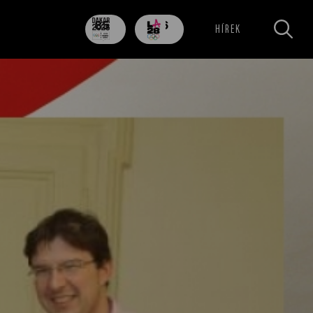
85
706
HÍREK
nap
nap