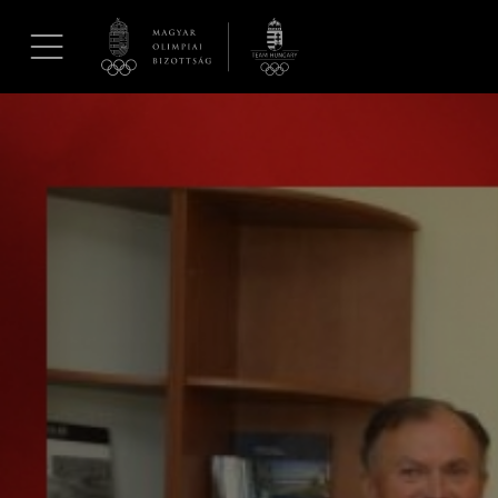
UGRÁS A TARTALOMRA »
Hírek
Galéria
Dakar 2026
Los Angeles 2028
MOB
Kettőskarrier-program