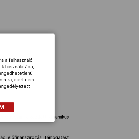
ra a felhasználó
-k használatába,
lengedhetetlenül
com-ra, mert nem
z engedélyezett
OM
országosan elkezdett dinamikus
ág előfinanszírozási támogatást