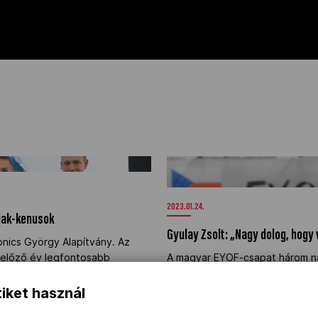
ajak-kenusok" />
Gyulay Zsolt: „Nagy dolog, hog
/>
2023.01.24.
jak-kenusok
Gyulay Zsolt: „Nagy dolog, hogy
onics György Alapítvány. Az
 előző év legfontosabb
A magyar EYOF-csapat három nap
ics György-díjat, illetve
bronzéremmel vezeti az éremtá
sztöndíjprogram nyerteseit is.
előtt, egyúttal ezzel minden id
iket használ
mellett Gyulay Zsolt, a Magyar
produkálva. Gyulay Zsolt, a Mag