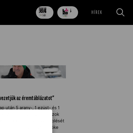
84
705
HÍREK
nap
nap
y vezetjük az éremtáblázatot”"
 vezetjük az éremtáblázatot”
 után 5 arany-, 1 ezüst- és 1
blázatot a házigazda olaszok
ők legjobb téli EYOF-szereplését
yar Olimpiai Bizottság elnöke