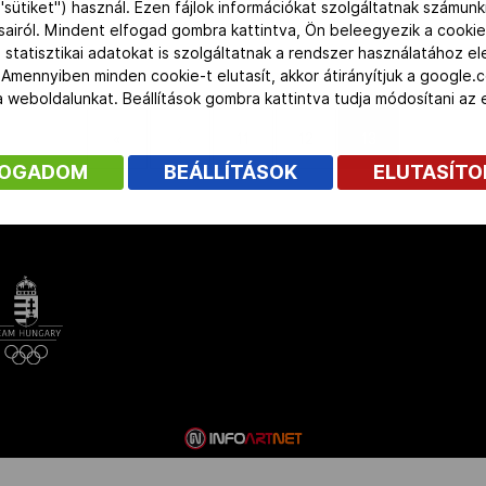
res olimpiai bajnok kajakozó is,
tökéletesen elégedett az eddig
"sütiket") használ. Ezen fájlok információkat szolgáltatnak számunk
ny elnökével közösen adott át
ásairól. Mindent elfogad gombra kattintva, Ön beleegyezik a cookie
 statisztikai adatokat is szolgáltatnak a rendszer használatához e
 Amennyiben minden cookie-t elutasít, akkor átirányítjuk a google.
 a weboldalunkat. Beállítások gombra kattintva tudja módosítani a
«
‹
11
12
13
FOGADOM
BEÁLLÍTÁSOK
ELUTASÍT