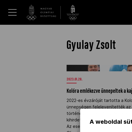
UGRÁS A TARTALOMRA »
Hírek
Gyulay Zsolt
Galéria
Kolóra emlékezve ünnepeltek a k
Dakar 2026
2023.01.28.
Kolóra emlékezve ünnepeltek a ka
Los Angeles 2028
2022-es évzáróját tartotta a Kol
ünnepségen felelevenítették az
MOB
történéseit, majd átadták a Kolon
kihirdették a Jövő reménységei ö
A weboldal süt
Az eseményen részt vett többek 
Kettőskarrier-program