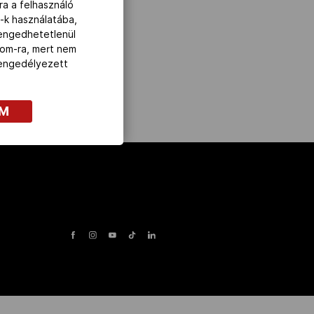
 látottakkal.
ra a felhasználó
-k használatába,
lengedhetetlenül
com-ra, mert nem
z engedélyezett
OM