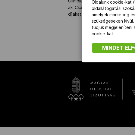
Olimpiai Bizottság elnöke, kétsze
Oldalunk cookie-kat (
aki Csabai Edvinnel, az alapítvá
oldallátogatási szok
díjakat.
amelyek marketing és
NOB
szükségeseken kívül.
tudjuk megjeleníteni
Társszervezetek
cookie-kat.
MINDET EL
OVEP
Adatbank