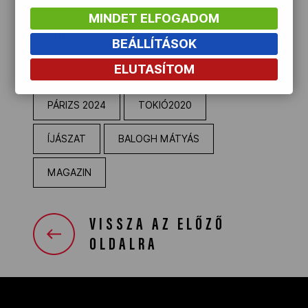
hallgatója, és hobbija a horgászat.
MINDET ELFOGADOM
Az interjú az alábbi podcastban
BEÁLLÍTÁSOK
megtekinthető.
ELUTASÍTOM
PÁRIZS 2024
TOKIÓ2020
ÍJÁSZAT
BALOGH MÁTYÁS
MAGAZIN
VISSZA AZ ELŐZŐ
OLDALRA