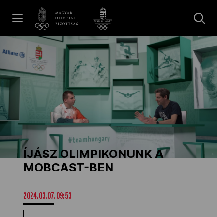
UGRÁS A TARTALOMRA »
Hírek
Galéria
Dakar 2026
ÍJÁSZ OLIMPIKONUNK A
Los Angeles 2028
MOBCAST-BEN
MOB
2024.03.07. 09:53