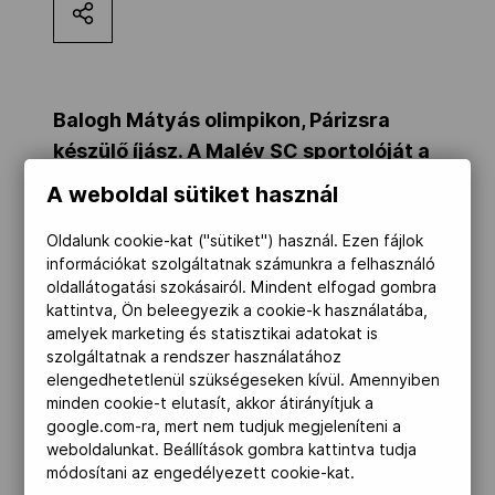
Kettőskarrier-program
NOB
Balogh Mátyás olimpikon, Párizsra
készülő íjász. A Malév SC sportolóját a
Magyar Olimpiai Bizottság, a Team
A weboldal sütiket használ
Társszervezetek
Hungary hetente jelentkező
Oldalunk cookie-kat ("sütiket") használ. Ezen fájlok
podcastjának 23. felvonásában Szabó
információkat szolgáltatnak számunkra a felhasználó
Szilárd kérdezi. A MOBCast az Allianz
OVEP
oldallátogatási szokásairól. Mindent elfogad gombra
támogatásával jött létre.
kattintva, Ön beleegyezik a cookie-k használatába,
amelyek marketing és statisztikai adatokat is
szolgáltatnak a rendszer használatához
Adatbank
Matyi az íjászat mentális hátteréről és a
elengedhetetlenül szükségeseken kívül. Amennyiben
minden cookie-t elutasít, akkor átirányítjuk a
sportág hazai viszonyairól is mesél a
google.com-ra, mert nem tudjuk megjeleníteni a
MOBCast-ben. A videóban kiderül, hogy a
weboldalunkat. Beállítások gombra kattintva tudja
Testnevelési és Sporttudományi Egyetem
módosítani az engedélyezett cookie-kat.