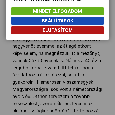
MINDET ELFOGADOM
BEÁLLÍTÁSOK
MOB-Média/Szalmás Péter
ELUTASÍTOM
„Van egy-két fiatal lovas, de alapvetően a
negyvenöt évemmel az átlagéletkort
képviselem, ha megnézzük itt a mezőnyt,
vannak 55-60 évesek is. Nálunk a 45 év a
legjobb kornak számít. Itt fel kell női a
feladathoz, rá kell érezni, sokat kell
gyakorolni. Hamarosan visszamegyek
Magyarországra, sok volt a németországi
nyolc év. Otthon tervezem a további
felkészülést, szeretnék részt venni az
októberi világkupadöntőn” – tette hozzá