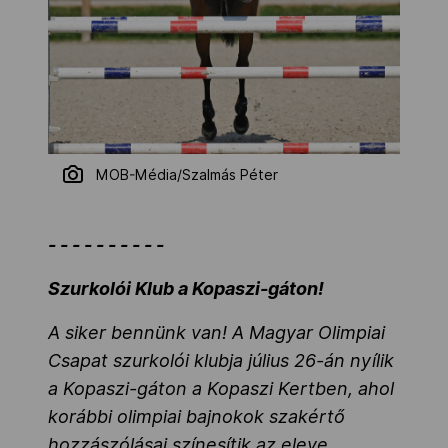
MOB-Média/Szalmás Péter
- - - - - - - - - -
Szurkolói Klub a Kopaszi-gáton!
A siker bennünk van! A Magyar Olimpiai
Csapat szurkolói klubja július 26-án nyílik
a Kopaszi-gáton a Kopaszi Kertben, ahol
korábbi olimpiai bajnokok szakértő
hozzászólásai színesítik az eleve