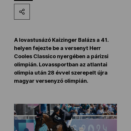
Kettőskarrier-program
NOB
A lovastusázó Kaizinger Balázs a 41.
helyen fejezte be a versenyt Herr
Társszervezetek
Cooles Classico nyergében a párizsi
olimpián. Lovassportban az atlantai
olimpia után 28 évvel szerepelt újra
OVEP
magyar versenyző olimpián.
Adatbank