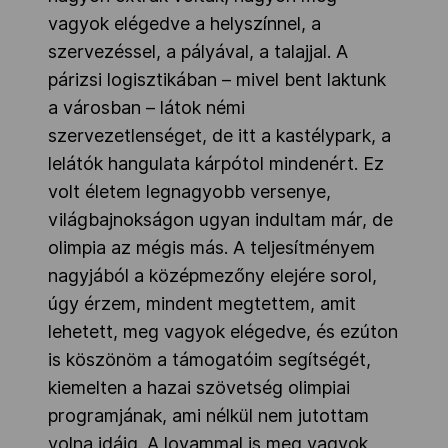
vagyok elégedve a helyszínnel, a
szervezéssel, a pályával, a talajjal. A
párizsi logisztikában – mivel bent laktunk
a városban – látok némi
szervezetlenséget, de itt a kastélypark, a
lelátók hangulata kárpótol mindenért. Ez
volt életem legnagyobb versenye,
világbajnokságon ugyan indultam már, de
olimpia az mégis más. A teljesítményem
nagyjából a középmezőny elejére sorol,
úgy érzem, mindent megtettem, amit
lehetett, meg vagyok elégedve, és ezúton
is köszönöm a támogatóim segítségét,
kiemelten a hazai szövetség olimpiai
programjának, ami nélkül nem jutottam
volna idáig. A lovammal is meg vagyok