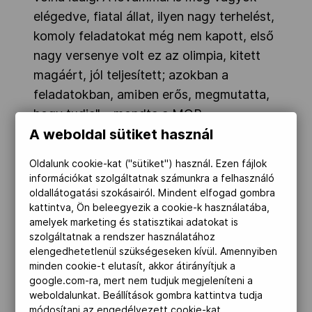
elégedve, fiatal állat, ilyen nagy terhelést,
komoly feladatokat még nem kapott, első
nagy versenye volt ez az olimpia, kitett
magáért, jól teljesített; azokban a
feladatokban, amiben erős, megmutatta,
hogy tudja" – mondta a MOB
A weboldal sütiket használ
médiacsapatának a magyar lovas
olimpikon.
Oldalunk cookie-kat ("sütiket") használ. Ezen fájlok
információkat szolgáltatnak számunkra a felhasználó
oldallátogatási szokásairól. Mindent elfogad gombra
kattintva, Ön beleegyezik a cookie-k használatába,
amelyek marketing és statisztikai adatokat is
szolgáltatnak a rendszer használatához
elengedhetetlenül szükségeseken kívül. Amennyiben
minden cookie-t elutasít, akkor átirányítjuk a
google.com-ra, mert nem tudjuk megjeleníteni a
weboldalunkat. Beállítások gombra kattintva tudja
módosítani az engedélyezett cookie-kat.