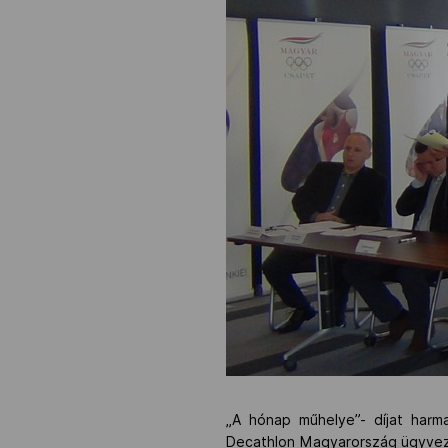
„A hónap műhelye”- díjat harma
Decathlon Magyarország ügyvezet