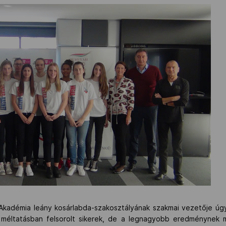
s Akadémia leány kosárlabda-szakosztályának szakmai vezetője úg
i méltatásban felsorolt sikerek, de a legnagyobb eredménynek m