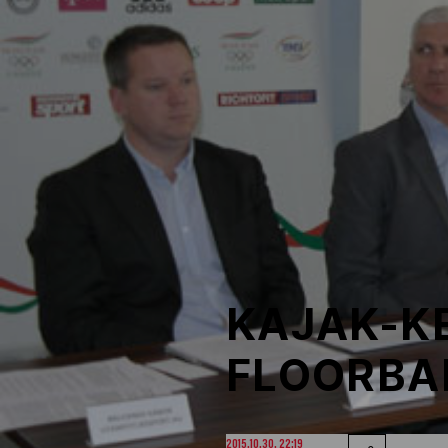
NOB
Társszervezetek
OVEP
Adatbank
KAJAK-K
FLOORBAL
2015.10.30. 22:19