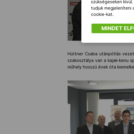
szükségeseken kívül.
tudjuk megjeleníteni
cookie-kat.
MINDET EL
Hüttner Csaba utánpótlás vezet
szakosztálya van a kajak-kenu sp
műhely hosszú évek óta kiemelk