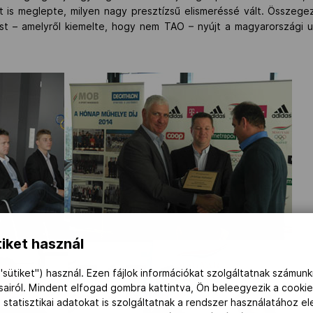
at is meglepte, milyen nagy presztízsű elismeréssé vált. Összeg
ást – amelyről kiemelte, hogy nem TAO – nyújt a magyarországi u
iket használ
"sütiket") használ. Ezen fájlok információkat szolgáltatnak számunk
ásairól. Mindent elfogad gombra kattintva, Ön beleegyezik a cookie
 statisztikai adatokat is szolgáltatnak a rendszer használatához e