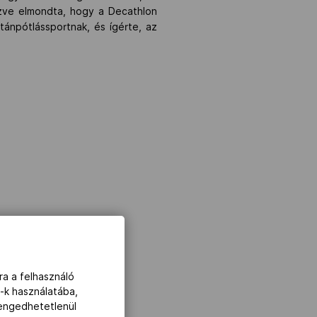
ezve elmondta, hogy a Decathlon
tánpótlássportnak, és ígérte, az
ra a felhasználó
-k használatába,
lengedhetetlenül