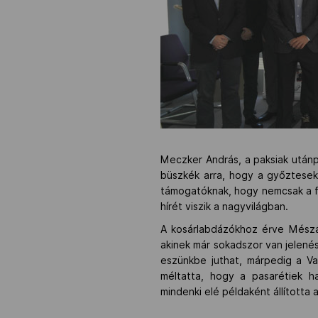
Meczker András, a paksiak utánp
büszkék arra, hogy a győztesek 
támogatóknak, hogy nemcsak a fi
hírét viszik a nagyvilágban.
A kosárlabdázókhoz érve Mészár
akinek már sokadszor van jelenése
eszünkbe juthat, márpedig a V
méltatta, hogy a pasarétiek h
mindenki elé példaként állította