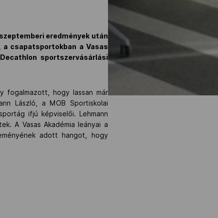
íj szeptemberi eredmények után
a, a csapatsportokban a Vasas
 Decathlon sportszervásárlási
y fogalmazott, hogy lassan már
ann László, a MOB Sportiskolai
portág ifjú képviselői. Lehmann
tek. A Vasas Akadémia leányai a
 Reményének adott hangot, hogy