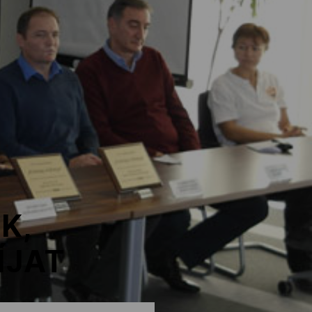
K,
ÍJAT