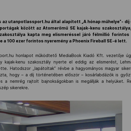
 az utanpotlassport.hu által alapított „A hónap műhelye”- d
 sportágak között az Atomerőmű SE kajak-kenu szakosztály
akosztálya kapta meg elismeréssel járó félmillió forintos
le a 100 ezer forintos nyeremény a Phoenix Fireball SE-é lett.
sport.hu honlapot működtető MediaBook Kiadó Kft. vezetője úg
y kajak-kenu szakosztály nyerte el eddig az elismerést, Lehm
te. Hatodszor „lapátoltak” révbe a hagyományos magyar sikers
zta, hogy – a díj történetében először – kosárlabdázók is győz
és a nemrég rajtolt bajnokságokban is megállják a helyüket.
 szép sikerekre.