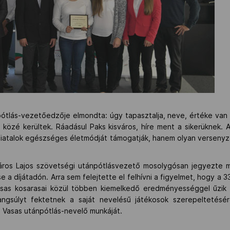
ótlás-vezetőedzője elmondta: úgy tapasztalja, neve, értéke van 
közé kerültek. Ráadásul Paks kisváros, híre ment a sikerüknek. A
atalok egészséges életmódját támogatják, hanem olyan versenyzők
os Lajos szövetségi utánpótlásvezető mosolygósan jegyezte me
 a díjátadón. Arra sem felejtette el felhívni a figyelmet, hogy a 3
asas kosarasai közül többen kiemelkedő eredményességgel űzik 
angsúlyt fektetnek a saját nevelésű játékosok szerepeltetésé
 a Vasas utánpótlás-nevelő munkáját.