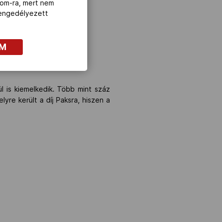
com-ra, mert nem
z engedélyezett
OM
 is kiemelkedik. Több mint száz
yre került a díj Paksra, hiszen a