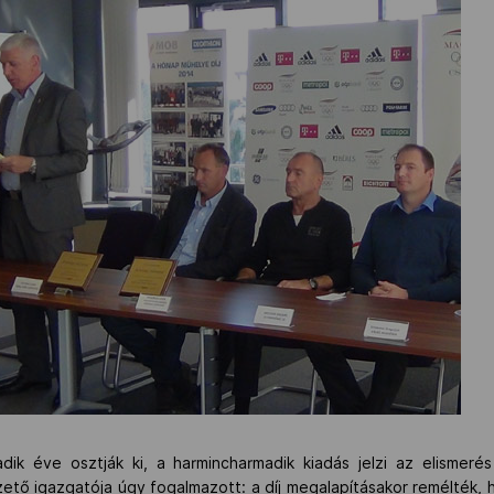
dik éve osztják ki, a harmincharmadik kiadás jelzi az elismerés
ő igazgatója úgy fogalmazott: a díj megalapításakor remélték, 