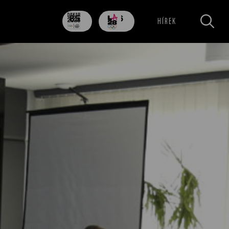
85
706
HÍREK
nap
nap