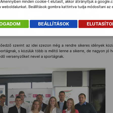
 Amennyiben minden cookie-t elutasít, akkor átirányítjuk a google.
 a weboldalunkat. Beállítások gombra kattintva tudja módosítani a
FOGADOM
BEÁLLÍTÁSOK
ELUTASÍT
őedző szerint az idei szezon még a rendre sikeres idények közül
ortágnak, s közülük több is méltó lenne a sikerre, de nagyon jó hel
edő versenyzőket nevel a sportágnak.