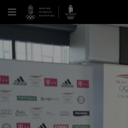
UGRÁS A TARTALOMRA »
Hírek
Galéria
Dakar 2026
Los Angeles 2028
MOB
Kettőskarrier-program