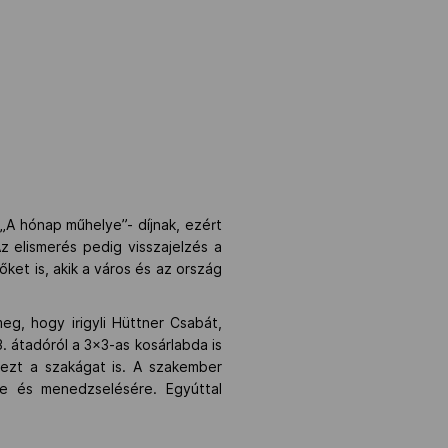
„A hónap műhelye”- díjnak, ezért
z elismerés pedig visszajelzés a
et is, akik a város és az ország
g, hogy irigyli Hüttner Csabát,
3. átadóról a 3×3-as kosárlabda is
ezt a szakágat is. A szakember
re és menedzselésére. Egyúttal