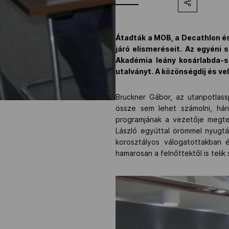
Átadták a MOB, a Decathlon és
járó elismeréseit. Az egyéni
Akadémia leány kosárlabda-sz
utalványt. A közönségdíj és ve
Bruckner Gábor, az utanpotlas
össze sem lehet számolni, hán
programjának a vezetője megtet
László egyúttal örömmel nyugtá
korosztályos válogatottakban 
hamarosan a felnőttektől is telik