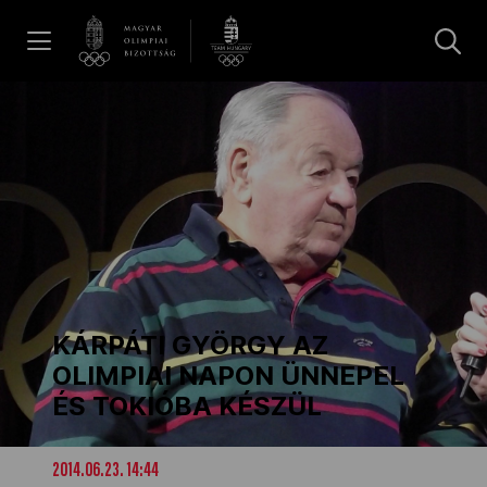
UGRÁS A TARTALOMRA »
Hírek
Galéria
Dakar 2026
KÁRPÁTI GYÖRGY AZ
Los Angeles 2028
OLIMPIAI NAPON ÜNNEPEL
ÉS TOKIÓBA KÉSZÜL
MOB
2014.06.23. 14:44