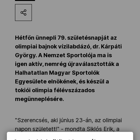
Kettőskarrier-program
NOB
Hétfőn ünnepli 79. születésnapját az
olimpiai bajnok vízilabdázó, dr. Kárpáti
György. A Nemzet Sportolója ma is
Társszervezetek
igen aktív, nemrég újraválasztották a
Halhatatlan Magyar Sportolók
OVEP
Egyesülete elnökének, és készül a
tokiói olimpia félévszázados
megünneplésére.
Adatbank
"Szerencsés, aki június 23-án, az olimpiai
napon született!" - mondta Siklós Erik, a
MOB marketing és kommunikációs