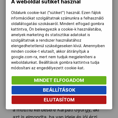
A weboldal sütiket használ
igazgatója a TF Szoborparkjában
rendezett olimpianapi ünnepségen,
Oldalunk cookie-kat ("sütiket") használ. Ezen fájlok
információkat szolgáltatnak számunkra a felhasználó
Kárpáti Györgyhöz fordulva.
oldallátogatási szokásairól. Mindent elfogad gombra
kattintva, Ön beleegyezik a cookie-k használatába,
A háromszoros olimpiai bajnok 1935.
amelyek marketing és statisztikai adatokat is
június 23-án született. A 162-szeres
szolgáltatnak a rendszer használatához
elengedhetetlenül szükségeseken kívül. Amennyiben
válogatott játékos megannyi nemzetközi
minden cookie-t elutasít, akkor átirányítjuk a
sikere mellett Helsinkiben, Melbourne-ben
google.com-ra, mert nem tudjuk megjeleníteni a
és Tokióban ért csapatával az olimpiai
weboldalunkat. Beállítások gombra kattintva tudja
módosítani az engedélyezett cookie-kat.
csúcsra.
MINDET ELFOGADOM
"Az olimpia "mindent" jelent számomra, a
családomon kívül. Összesen tizenegy
BEÁLLÍTÁSOK
olimpián vettem részt, hol játékosként, hol
ELUTASÍTOM
edzőként, hol vezetőként" - fogalmazott
a mob.hu kérdésére Kárpáti György, aki
azt is elmondta, ha van ideje és jól érzi