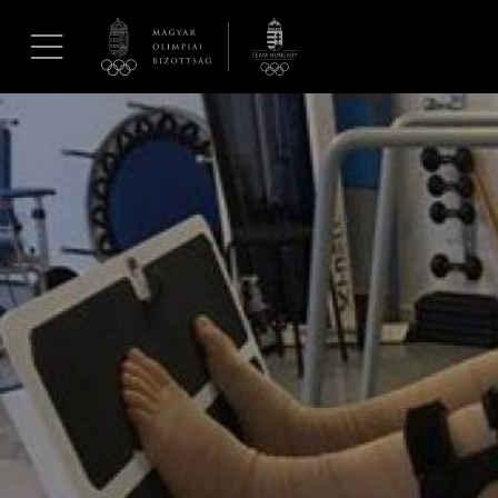
UGRÁS A TARTALOMRA »
Hírek
Galéria
Dakar 2026
Los Angeles 2028
MOB
Kettőskarrier-program