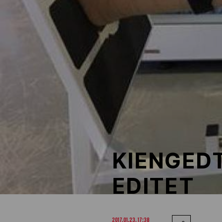
NOB
Társszervezetek
OVEP
Adatbank
KIENGED
EDITET
2017.01.23. 17:38