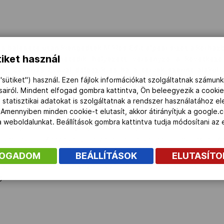
os balesete után kiengedték Miklós Edit alpesi sízőt a kórhá
iket használ
 éves olimpiai hetedik helyezett versenyző a következő
l, Zakariás Évával dolgozik és ha a tervek szerint alakul 
"sütiket") használ. Ezen fájlok információkat szolgáltatnak számunk
ásairól. Mindent elfogad gombra kattintva, Ön beleegyezik a cookie
 statisztikai adatokat is szolgáltatnak a rendszer használatához e
markt-Zauchenseeben rendezett lesikló versenyt megelőző hivata
 Amennyiben minden cookie-t elutasít, akkor átirányítjuk a google.
 a lába, majd nagyot esett, egyik léce ráadásul nem oldott le 
 a weboldalunkat. Beállítások gombra kattintva tudja módosítani a
rel szállították kórházba, ahol kiderült, a jobb térdében a ke
sérülést is szenvedett, illetve a bal térdében is sérültek a s
tti magánklinikán, amelyet most hagyhatott el.
FOGADOM
BEÁLLÍTÁSOK
ELUTASÍT
, olimpiai hetedik helyezett síző céljai a súlyos sérülés ellenér
gban.