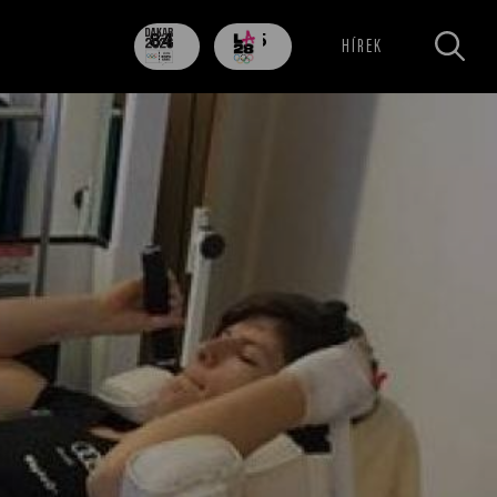
84
705
HÍREK
nap
nap