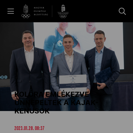
UGRÁS A TARTALOMRA »
Hírek
Galéria
Dakar 2026
KOLÓRA EMLÉKEZVE
Los Angeles 2028
ÜNNEPELTEK A KAJAK-
KENUSOK
MOB
2023.01.28. 08:37