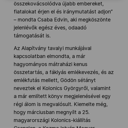
összekovácsolódva újabb embereket,
fiatalokat érjen el és iránymutatást adjon”
– mondta Csaba Edvin, aki megköszönte
jelenlévők egész éves, odaadó
támogatását is.
Az Alapítvány tavalyi munkájával
kapcsolatban elmondta, a már
hagyományos mátraházi kenus
összetartás, a fáklyás emlékevezés, és az
emlékfutás mellett, Gödön sétányt
neveztek el Kolonics Györgyről, valamint
a már említett könyv megjelenésével egy
régi álom is megvalósult. Kiemelte még,
hogy márciusban megnyílt a 25.
magyarországi Kolonics-kiállítás