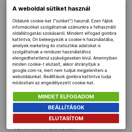
A weboldal sütiket használ
„Az elmúlt években elismertük azt, hogy
talán az energiánk és a lehetőségeink
Oldalunk cookie-kat ("sütiket") használ. Ezen fájlok
információkat szolgáltatnak számunkra a felhasználó
nagy részét már nem arra kell fordítani,
oldallátogatási szokásairól. Mindent elfogad gombra
hogy Koló emlékét megőrizzük. Nagyobb
kattintva, Ön beleegyezik a cookie-k használatába,
hangsúlyt kell fordítani a támogatási
amelyek marketing és statisztikai adatokat is
szolgáltatnak a rendszer használatához
programjainkra és azokra a programokra,
elengedhetetlenül szükségeseken kívül. Amennyiben
amelyekkel a következő generációk
minden cookie-t elutasít, akkor átirányítjuk a
értékítéletére tudunk jó hatással lenni. De
google.com-ra, mert nem tudjuk megjeleníteni a
weboldalunkat. Beállítások gombra kattintva tudja
mivel Koló mégis tavaly lett volna ötven
módosítani az engedélyezett cookie-kat.
éves, ezért úgy indultunk az évnek, hogy
mindent megteszünk azért, hogy az ő
MINDET ELFOGADOM
neve minél több helyen, minél többször
BEÁLLÍTÁSOK
elhangozzék és azok az emlékek,
ELUTASÍTOM
amelyeket sokszor magunkban a
szívünkben őriztünk, azok