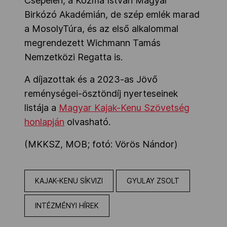
Csepelen, a Kozma István Magyar
Birkózó Akadémián, de szép emlék marad
a MosolyTúra, és az első alkalommal
megrendezett Wichmann Tamás
Nemzetközi Regatta is.
A díjazottak és a 2023-as Jövő
reménységei-ösztöndíj nyerteseinek
listája a
Magyar Kajak-Kenu Szövetség
honlapján
olvasható.
(MKKSZ, MOB; fotó: Vörös Nándor)
KAJAK-KENU SÍKVIZI
GYULAY ZSOLT
INTÉZMÉNYI HÍREK