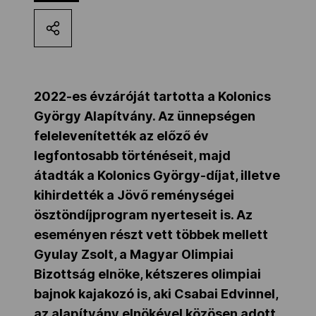
Kettőskarrier-program
NOB
2022-es évzáróját tartotta a Kolonics
György Alapítvány. Az ünnepségen
Társszervezetek
felelevenítették az előző év
legfontosabb történéseit, majd
átadták a Kolonics György-díjat, illetve
OVEP
kihirdették a Jövő reménységei
ösztöndíjprogram nyerteseit is. Az
Adatbank
eseményen részt vett többek mellett
Gyulay Zsolt, a Magyar Olimpiai
Bizottság elnöke, kétszeres olimpiai
bajnok kajakozó is, aki Csabai Edvinnel,
az alapítvány elnökével közösen adott