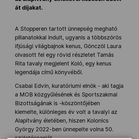
át díjakat.
A Stopperen tartott ünnepség megható
pillanatokkal indult, ugyanis a többszörös
ifjúsági világbajnok kenus, Gönczöl Laura
olvasott fel egy rövid részletet Tamás
Rita tavaly megjelent Koló, egy kenus
legendája című könyvéből.
Csabai Edvin, kuratóriumi elnök - aki tagja
a MOB közgyűlésének és Sportszakmai
Bizottságának is -köszöntőjében
kiemelte, különleges év volt a tavalyi az
Alapítvány életében, hiszen Kolonics
György 2022-ben ünnepelte volna 50.
születésnapját.