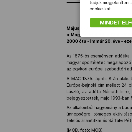
tudjuk megjeleníteni
cookie-kat.
MINDET EL
Május 6-a a Magyar Sport Nap
a Magyar Athletikai Club (MA
2000 óta - immár 20. éve - ez
Az 1875-ös eseményen atlétikai
magyar sportéletet megalapozó n
az egykori európai szabadtéri at
A MAC 1875. április 8-án alaku
Európa-bajnoki cím mellett 24 o
László, az atléta Németh Imre, 
bejegyeztették, majd 1993-ban fú
Az alkalomból hagyomány a buda
ünnepségre, tömeges aktivitáso
felelős államtitkár és Sárfalvi 
(MOB, fotó: MOB)