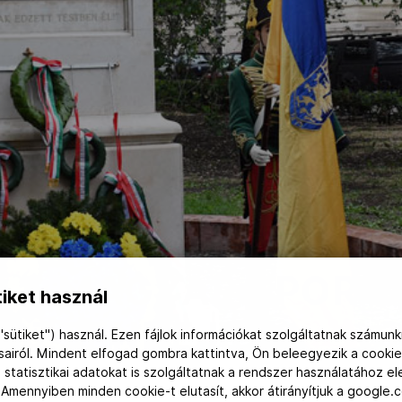
, A MAGYAR SPORT 
iket használ
ESZTENDEJE
"sütiket") használ. Ezen fájlok információkat szolgáltatnak számunk
ásairól. Mindent elfogad gombra kattintva, Ön beleegyezik a cookie
 statisztikai adatokat is szolgáltatnak a rendszer használatához e
 Amennyiben minden cookie-t elutasít, akkor átirányítjuk a google.