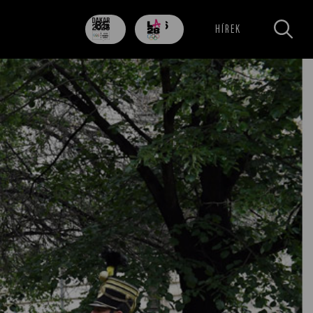
85
706
HÍREK
nap
nap