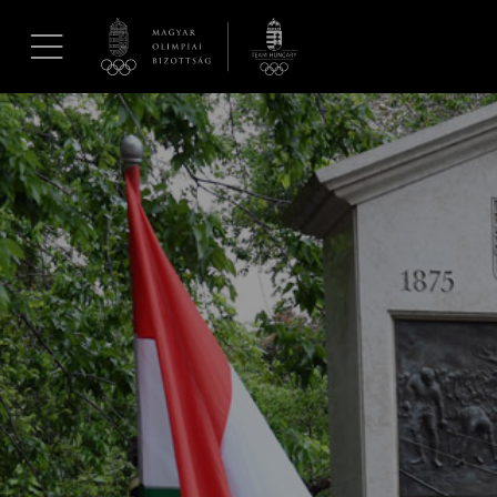
UGRÁS A TARTALOMRA »
Hírek
Galéria
Dakar 2026
Los Angeles 2028
MOB
Kettőskarrier-program