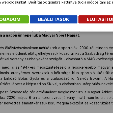
 a weboldalunkat. Beállítások gombra kattintva tudja módosítani a
FOGADOM
BEÁLLÍTÁSOK
ELUTASÍT
ja. A kontinens első szabadtéri sportversenyét 1875. május
C) - Magyarország legrégebbi egyesülete -, ennek emlékére
en a napon ünnepeljük a Magyar Sport Napját.
 és ökölvívószámokban mérkőztek a sportolók. 2000-től minden év
emes elődeink előtt, elhelyezzük koszorúinkat a Szabadság téren
létikai verseny színhelyeként szolgált - olvasható a MAC közösségi
lt meg, s az 1947-es megszüntetéséig a legsikeresebb magyar e
limpiai aranyérmet szereztek a kék-sárga klub sportolói (köztük a
a birkózó Bóbis Gyula és a vízilabdázó id. Szívós István). A k
zióra lépett a Népstadion SK-val, s elsősorban utánpótlás-nevelés
pesti Szabadság téri emlékművet megkoszorúzni a Magyar Athleti
kra 2020. május 6-án a koronavírus-járvány miatt nem került so
Péter helyettes államtitkár szűk körű megemlékezést és koszorúzást 