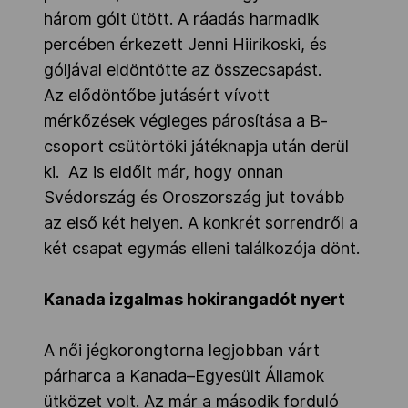
három gólt ütött. A ráadás harmadik
percében érkezett Jenni Hiirikoski, és
góljával eldöntötte az összecsapást.
Az elődöntőbe jutásért vívott
mérkőzések végleges párosítása a B-
csoport csütörtöki játéknapja után derül
ki. Az is eldőlt már, hogy onnan
Svédország és Oroszország jut tovább
az első két helyen. A konkrét sorrendről a
két csapat egymás elleni találkozója dönt.
Kanada izgalmas hokirangadót nyert
A női jégkorongtorna legjobban várt
párharca a Kanada–Egyesült Államok
ütközet volt. Az már a második forduló