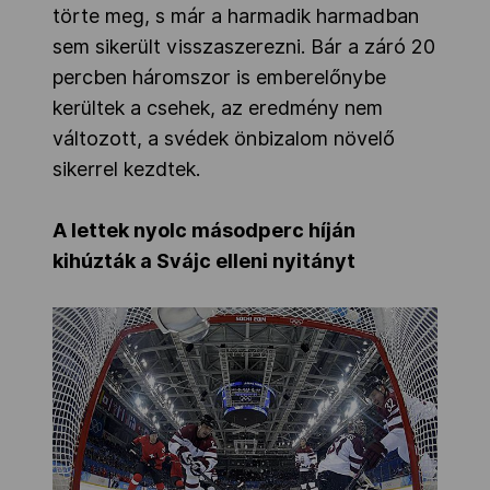
törte meg, s már a harmadik harmadban
sem sikerült visszaszerezni. Bár a záró 20
percben háromszor is emberelőnybe
kerültek a csehek, az eredmény nem
változott, a svédek önbizalom növelő
sikerrel kezdtek.
A lettek nyolc másodperc híján
kihúzták a Svájc elleni nyitányt