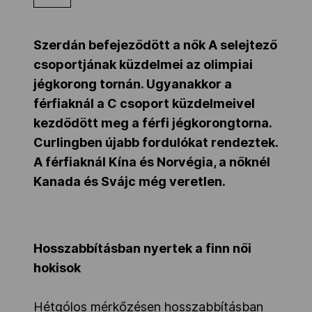
Kettőskarrier-program
Szerdán befejeződött a nők A selejtező
csoportjának küzdelmei az olimpiai
NOB
jégkorong tornán. Ugyanakkor a
férfiaknál a C csoport küzdelmeivel
kezdődött meg a férfi jégkorongtorna.
Társszervezetek
Curlingben újabb fordulókat rendeztek.
A férfiaknál Kína és Norvégia, a nőknél
OVEP
Kanada és Svájc még veretlen.
Adatbank
Hosszabbításban nyertek a finn női
hokisok
Hétgólos mérkőzésen hosszabbításban