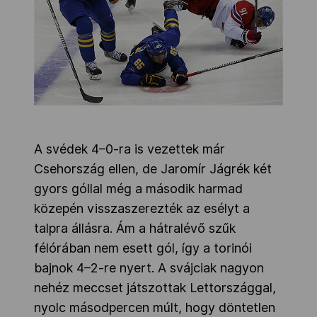
A svédek 4–0-ra is vezettek már
Csehország ellen, de Jaromír Jágrék két
gyors góllal még a második harmad
közepén visszaszerezték az esélyt a
talpra állásra. Ám a hátralévő szűk
félórában nem esett gól, így a torinói
bajnok 4–2-re nyert. A svájciak nagyon
nehéz meccset játszottak Lettországgal,
nyolc másodpercen múlt, hogy döntetlen