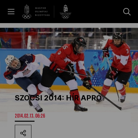
UGRÁS A TARTALOMRA »
Hírek
Galéria
Dakar 2026
SZOCSI 2014: HÍR APRÓ
Los Angeles 2028
2014.02.13. 06:26
MOB