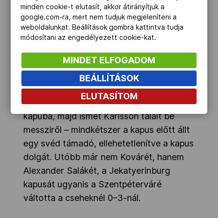
Hirdetés
minden cookie-t elutasít, akkor átirányítjuk a
google.com-ra, mert nem tudjuk megjeleníteni a
weboldalunkat. Beállítások gombra kattintva tudja
Az első gólnál Erik Karlsson távoli lövése
módosítani az engedélyezett cookie-kat.
közben Daniel Alfredsson zavarta Jakub
MINDET ELFOGADOM
Kovár kapust, majd Patrik Berglund lőtte
ki éles szögből a rövid sarkot. Az első
BEÁLLÍTÁSOK
szünet után egy perc sem tel el, amikor
ELUTASÍTOM
Henrik Zetterberg lövése talált utat a
kapuba, majd ismét Karlsson talált be
messziről – mindkétszer a kapus előtt állt
egy svéd támadó, ellehetetlenítve a kapus
dolgát. Utóbb már nem Kovárét, hanem
Alexander Salákét, a Jekatyerinburg
kapusát ugyanis a Szentpéterváré
váltotta a cseheknél 0–3-nál.