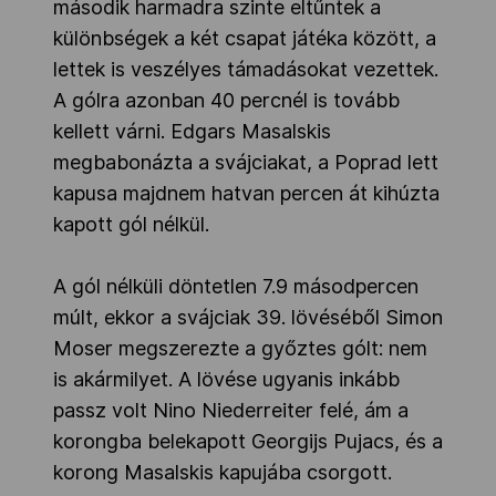
második harmadra szinte eltűntek a
különbségek a két csapat játéka között, a
lettek is veszélyes támadásokat vezettek.
A gólra azonban 40 percnél is tovább
kellett várni. Edgars Masalskis
megbabonázta a svájciakat, a Poprad lett
kapusa majdnem hatvan percen át kihúzta
kapott gól nélkül.
A gól nélküli döntetlen 7.9 másodpercen
múlt, ekkor a svájciak 39. lövéséből Simon
Moser megszerezte a győztes gólt: nem
is akármilyet. A lövése ugyanis inkább
passz volt Nino Niederreiter felé, ám a
korongba belekapott Georgijs Pujacs, és a
korong Masalskis kapujába csorgott.