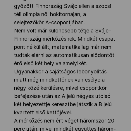
győzött Finnország Svájc ellen a szocsi
téli olimpia női hokitornáján, a
selejtezőkör A-csoportjában.
Nem volt már különösebb tétje a Svájc–
Finnország mérkőzésnek. Mindkét csapat
pont nélkül állt, matematikailag már nem
tudták elérni az automatikusan elődöntőt
érő első két hely valamelyikét.
Ugyanakkor a sajátságos lebonyolítás
miatt még mindkettőnek van esélye a
négy közé kerülésre, mivel csoportkör
befejezése után az A jelű négyes utolsó
két helyezettje keresztbe játszik a B jelű
kvartett első kettőjével.
A mérkőzés nem ért véget háromszor 20
perc után, mivel mindkét együttes három-