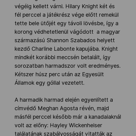
végéig kellett várni. Hilary Knight két és
fél perccel a játékrész vége előtt remekül
tette bele ütőjét egy távoli lövésbe, így a
korong védhetetlenül vágódott a magyar
származású Shannon Szabados helyett
kezdő Charline Labonte kapujába. Knight
mindkét korábbi meccsén betalált, így
sorozatban harmadszor volt eredményes.
Kétszer húsz perc után az Egyesült
Államok egy góllal vezetett.
A harmadik harmad elején egyenlített a
címvédő Meghan Agosta révén, majd
másfél perccel később már a kanadaiaknál
volt az előny: Hayley Wickenheiser
találatának szabályosságát vitatták az