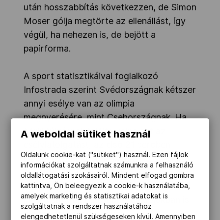
után hosszabbítás következzen, de Simon
Moser gólja megtörte az ellenállást, így
végül, ha nehezen is, de bejött a
papírforma.
A sport statisztikáival foglalkozó
Infostrada szerint Svédországnak kétszer
annyi esélye van az olimpia
megnyerésére, mint Csehországnak. Ha
bárki túlzásnak találta volna ezt az
A weboldal sütiket használ
esélylatolgatást, az első 21 percben
Oldalunk cookie-kat ("sütiket") használ. Ezen fájlok
meggyőződhetett a jóslat alaposságáról.
információkat szolgáltatnak számunkra a felhasználó
A svédek ugyanis sokkal
oldallátogatási szokásairól. Mindent elfogad gombra
magabiztosabban és hatékonyabban
kattintva, Ön beleegyezik a cookie-k használatába,
amelyek marketing és statisztikai adatokat is
játszottak, mint a csehek, és gólokban is
szolgáltatnak a rendszer használatához
megmutatkozott a fölény.
elengedhetetlenül szükségeseken kívül. Amennyiben