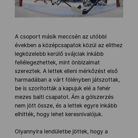
A csoport másik meccsén az utóbbi
években a középcsapatok közül az elithez
legközelebb kerülő svájciak inkább
fellélegezhettek, mint önbizalmat
szereztek. A lettek elleni mérkőzést első
harmadában a várt fölényben játszottak,
be is szorították a kapujuk elé a fehér
mezes balti csapatot. Ám a gólszerzés
nem jött össze, és a lettek egyre inkább
elhitték, hogy lehet keresnivalójuk.
Olyannyira lendületbe jöttek, hogy a