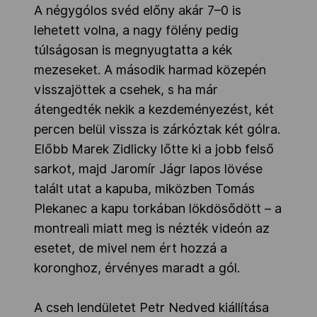
A négygólos svéd előny akár 7–0 is
lehetett volna, a nagy fölény pedig
túlságosan is megnyugtatta a kék
mezeseket. A második harmad közepén
visszajöttek a csehek, s ha már
átengedték nekik a kezdeményezést, két
percen belül vissza is zárkóztak két gólra.
Előbb Marek Zidlicky lőtte ki a jobb felső
sarkot, majd Jaromír Jágr lapos lövése
talált utat a kapuba, miközben Tomás
Plekanec a kapu torkában lökdösődött – a
montreali miatt meg is nézték videón az
esetet, de mivel nem ért hozzá a
koronghoz, érvényes maradt a gól.
A cseh lendületet Petr Nedved kiállítása