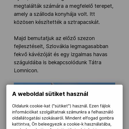
megtalálták számára a megfelelő terepet,
amely a szálloda konyhája volt. Itt
közösen készítették a sztrapacskát.
Majd bemutatjuk az előző szezon
fejlesztéseit, Szlovákia legmagasabban
fekvő kávézóját és egy izgalmas havas
száguldába is bekapcsolódunk Tátra
Lomnicon.
A weboldal sütiket használ
Oldalunk cookie-kat ("sütiket") használ. Ezen fájlok
információkat szolgáltatnak számunkra a felhasználó
oldallátogatási szokásairól. Mindent elfogad gombra
kattintva, Ön beleegyezik a cookie-k használatába,