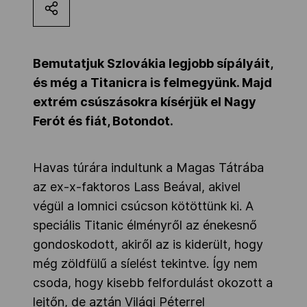
Kettőskarrier-program
Bemutatjuk Szlovákia legjobb sípályáit,
NOB
és még a Titanicra is felmegyünk. Majd
extrém csúszásokra kísérjük el Nagy
Ferót és fiát, Botondot.
Társszervezetek
Havas túrára indultunk a Magas Tátrába
OVEP
az ex-x-faktoros Lass Beával, akivel
végül a lomnici csúcson kötöttünk ki. A
Adatbank
speciális Titanic élményről az énekesnő
gondoskodott, akiről az is kiderült, hogy
még zöldfülű a síelést tekintve. Így nem
csoda, hogy kisebb felfordulást okozott a
lejtőn, de aztán Világi Péterrel