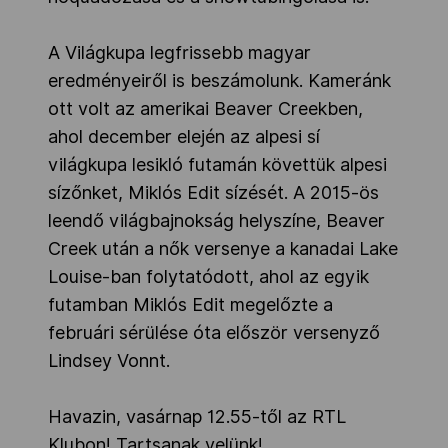
A Világkupa legfrissebb magyar
eredményeiről is beszámolunk. Kameránk
ott volt az amerikai Beaver Creekben,
ahol december elején az alpesi sí
világkupa lesikló futamán követtük alpesi
sízőnket, Miklós Edit sízését. A 2015-ös
leendő világbajnokság helyszíne, Beaver
Creek után a nők versenye a kanadai Lake
Louise-ban folytatódott, ahol az egyik
futamban Miklós Edit megelőzte a
februári sérülése óta először versenyző
Lindsey Vonnt.
Havazin, vasárnap 12.55-től az RTL
Klubon! Tartsanak velünk!