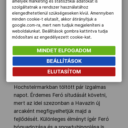
amelyek marketing és statisztikai adatokat is
szolgáltatnak a rendszer használatához
elengedhetetlenül szükségeseken kívül. Amennyiben
minden cookie-t elutasít, akkor átirányítjuk a
google.com-ra, mert nem tudjuk megjeleníteni a
weboldalunkat. Beállítások gombra kattintva tudja
módosítani az engedélyezett cookie-kat.
Nagy Feró jövő heti sí-műsorvezetői
MINDET ELFOGADOM
debütálása előtt a vasárnapi adásban
BEÁLLÍTÁSOK
felidézzük, miért szereti a rocker a havat.
Molnár Andi az ország rockerével és
ELUTASÍTOM
fiával, Botonddal az osztrák
Hochsteirmarkban töltött pár izgalmas
napot. Érdemes Feró sítudását követni,
mert az idei szezonban a Havazin új
arcaként megfigyelhetjük majd a
fejlődését. Különleges élményt ígér Feró
hóquadozása és a snowtubingolása is.