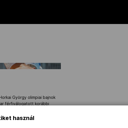
Horkai György olimpiai bajnok
r férfiválogatott korábbi
iket használ