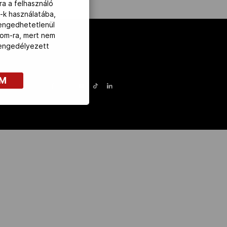
ra a felhasználó
-k használatába,
lengedhetetlenül
com-ra, mert nem
z engedélyezett
OM