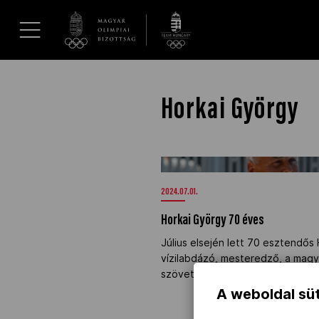
UGRÁS A TARTALOMRA »
Hírek
Horkai György
Galéria
Horkai György 70 éves" />
Dakar 2026
2024.07.01.
Horkai György 70 éves
Los Angeles 2028
Július elsején lett 70 esztendős 
vízilabdázó, mesteredző, a magya
MOB
szövetségi kapitánya.
A weboldal süt
Kettőskarrier-program