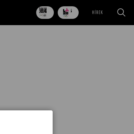
84
705
HÍREK
nap
nap