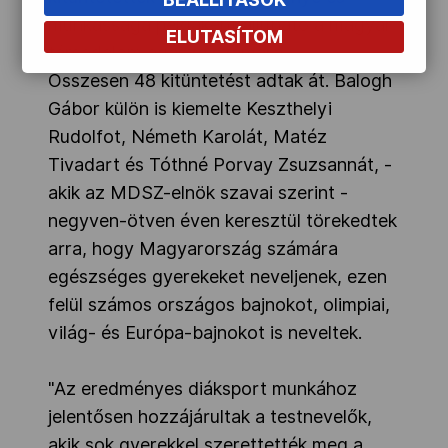
munkássága példaként állítható a magyar
ELUTASÍTOM
társadalom egésze számára.
Összesen 48 kitüntetést adtak át. Balogh
Gábor külön is kiemelte Keszthelyi
Rudolfot, Németh Karolát, Matéz
Tivadart és Tóthné Porvay Zsuzsannát, -
akik az MDSZ-elnök szavai szerint -
negyven-ötven éven keresztül törekedtek
arra, hogy Magyarország számára
egészséges gyerekeket neveljenek, ezen
felül számos országos bajnokot, olimpiai,
világ- és Európa-bajnokot is neveltek.
"Az eredményes diáksport munkához
jelentősen hozzájárultak a testnevelők,
akik sok gyerekkel szerettették meg a