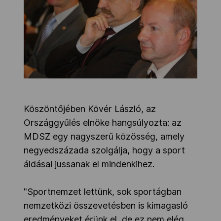
Köszöntőjében Kövér László, az
Országgyűlés elnöke hangsúlyozta: az
MDSZ egy nagyszerű közösség, amely
negyedszázada szolgálja, hogy a sport
áldásai jussanak el mindenkihez.
"Sportnemzet lettünk, sok sportágban
nemzetközi összevetésben is kimagasló
eredményeket érünk el, de ez nem elég.