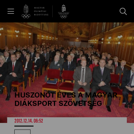
UGRÁS A TARTALOMRA »
Hírek
Galéria
Dakar 2026
HUSZONÖT ÉVES A MAGYAR
Los Angeles 2028
DIÁKSPORT SZÖVETSÉG
MOB
2012.12.14. 06:52