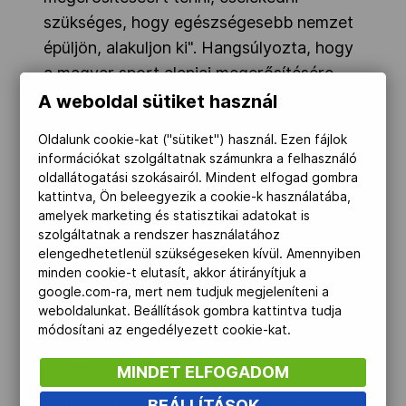
szükséges, hogy egészségesebb nemzet
épüljön, alakuljon ki". Hangsúlyozta, hogy
a magyar sport alapjai megerősítésére,
szélesítésére van szükség a mindennapos
A weboldal sütiket használ
testnevelés révén. Ebben nyújt
Oldalunk cookie-kat ("sütiket") használ. Ezen fájlok
elengedhetetlen segítséget az MDSZ -
információkat szolgáltatnak számunkra a felhasználó
fűzte hozzá, kitérve arra: a diákokat minél
oldallátogatási szokásairól. Mindent elfogad gombra
kattintva, Ön beleegyezik a cookie-k használatába,
korábban rá kell szoktatni, hogy
amelyek marketing és statisztikai adatokat is
végezzenek rendszeres testedzést, mert
szolgáltatnak a rendszer használatához
2010-ben a magyar társadalomnak
elengedhetetlenül szükségeseken kívül. Amennyiben
minden cookie-t elutasít, akkor átirányítjuk a
csupán nyolc-kilenc százaléka végzett
google.com-ra, mert nem tudjuk megjeleníteni a
heti testmozgást.
weboldalunkat. Beállítások gombra kattintva tudja
módosítani az engedélyezett cookie-kat.
Balogh Gábor, a Magyar Diáksport
MINDET ELFOGADOM
Szövetség elnöke úgy vélekedett, a
kitüntetettek élete, teljesítménye és
BEÁLLÍTÁSOK