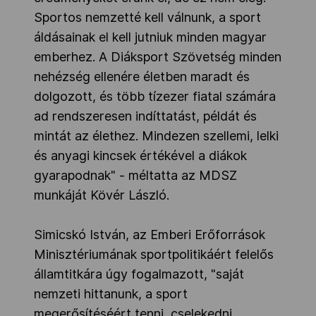
Sportos nemzetté kell válnunk, a sport
áldásainak el kell jutniuk minden magyar
emberhez. A Diáksport Szövetség minden
nehézség ellenére életben maradt és
dolgozott, és több tízezer fiatal számára
ad rendszeresen indíttatást, példát és
mintát az élethez. Mindezen szellemi, lelki
és anyagi kincsek értékével a diákok
gyarapodnak" - méltatta az MDSZ
munkáját Kövér László.
Simicskó István, az Emberi Erőforrások
Minisztériumának sportpolitikáért felelős
államtitkára úgy fogalmazott, "saját
nemzeti hittanunk, a sport
megerősítéséért tenni, cselekedni