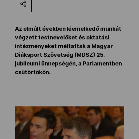
Kettőskarrier-program
Az elmúlt években kiemelkedő munkát
NOB
végzett testnevelőket és oktatási
intézményeket méltatták a Magyar
Diáksport Szövetség (MDSZ) 25.
Társszervezetek
jubileumi ünnepségén, a Parlamentben
csütörtökön.
OVEP
Adatbank