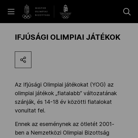
UGRÁS A TARTALOMRA »
Hírek
IFJÚSÁGI OLIMPIAI JÁTÉKOK
Galéria
Dakar 2026
Az Ifjúsági Olimpiai játékokat (YOG) az
olimpiai játékok „fiatalabb” változatának
Los Angeles 2028
szánják, és 14-18 év közötti fiatalokat
vonultat fel.
Ennek az eseménynek az ötletét 2001-
MOB
ben a Nemzetközi Olimpiai Bizottság