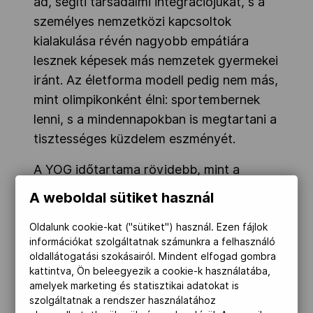
ad, segíti társadalmi integrációjukat, s a
személyes nemzetközi kapcsoltok
kialakulása révén nagyobb empátiára
lesznek képesek más nemzetek gyermekei
iránt. Az életforma modell pedig nem más,
mint olimpikonként élni: sportembernek
lenni, s a mindennapokban is megtartani a
tisztességes küzdelem eszményét.
A YOG időtartama rövidebb, mint a
„nagy” olimpiák: a nyári verseny 12, a téli
A weboldal sütiket használ
maximum 9 napig tart.
Oldalunk cookie-kat ("sütiket") használ. Ezen fájlok
A létszámot is korlátozzák: a NOB
információkat szolgáltatnak számunkra a felhasználó
oldallátogatási szokásairól. Mindent elfogad gombra
maximum 3500 sportoló és 875
kattintva, Ön beleegyezik a cookie-k használatába,
tisztviselő részvételét engedélyezi a nyári
amelyek marketing és statisztikai adatokat is
játékokon, míg a téli játékokra 970
szolgáltatnak a rendszer használatához