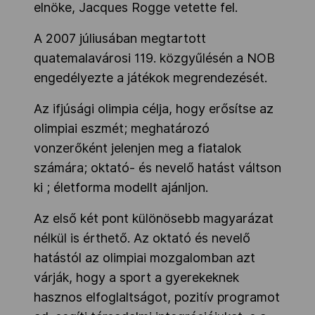
elnöke, Jacques Rogge vetette fel.
Kettőskarrier-program
A 2007 júliusában megtartott
quatemalavárosi 119. közgyűlésén a NOB
NOB
engedélyezte a játékok megrendezését.
Az ifjúsági olimpia célja, hogy erősítse az
Társszervezetek
olimpiai eszmét; meghatározó
vonzerőként jelenjen meg a fiatalok
számára; oktató- és nevelő hatást váltson
OVEP
ki ; életforma modellt ajánljon.
Az első két pont különösebb magyarázat
Adatbank
nélkül is érthető. Az oktató és nevelő
hatástól az olimpiai mozgalomban azt
várják, hogy a sport a gyerekeknek
hasznos elfoglaltságot, pozitív programot