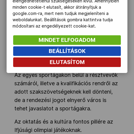
elengedhetetlenül szükségeseken kívül. Amennyiben
atlétára és 580 hivatalnokra számítanak.
minden cookie-t elutasít, akkor átirányítjuk a
google.com-ra, mert nem tudjuk megjeleníteni a
Minden résztvevő országnak legalább
weboldalunkat. Beállítások gombra kattintva tudja
négy résztvevőt kell indítani.
módosítani az engedélyezett cookie-kat.
Az Ifjúsági Olimpiát abban a huszonhat
MINDET ELFOGADOM
sportágban kell megrendezni, amelyek a
BEÁLLÍTÁSOK
2012-es londoni nyári játékok programján
is szerepelnek.
ELUTASÍTOM
Az egyes sportágakon belül a résztvevők
számáról, illetve a kvalifikációs rendről az
adott szakszövetségeknek kell dönteni,
de a rendezési jogot elnyerő város is
tehet javaslatot a sportágakra.
Az oktatás és a kultúra fontos pillére az
Ifjúsági olimpiai játékoknak.