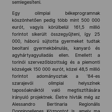
semlegesíteni.
Egy olimpiai békeprogramnak
köszönhetően pedig több mint 500 000
eurót, vagyis körülbelül 161,5 millió
forintot sikerült összegyűjteni, így 25
000, háború sújtotta gyermeket tudtak
beoltani gyermekbénulás, kanyaró és
agyhártyagyulladás ellen. Emellett a
torinói szervezőbizottság és a piemonti
községek 150 000 eurót, közel 48,5 millió
forintot adományoztak a '84-es
szarajevói olimpiai helyszínek
taposóaknáktól való megtisztítására
irányuló projektnek. Életre hívták még az
Alessandro Bertinaria Regionális
Doppingellenes Központot is, amely ma