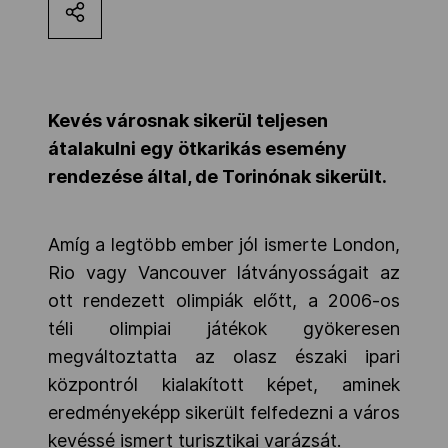
Kettőskarrier-program
NOB
Kevés városnak sikerül teljesen
átalakulni egy ötkarikás esemény
rendezése által, de Torinónak sikerült.
Társszervezetek
Amíg a legtöbb ember jól ismerte London,
OVEP
Rio vagy Vancouver látványosságait az
ott rendezett olimpiák előtt, a 2006-os
Adatbank
téli olimpiai játékok gyökeresen
megváltoztatta az olasz északi ipari
központról kialakított képet, aminek
eredményeképp sikerült felfedezni a város
kevéssé ismert turisztikai varázsát.