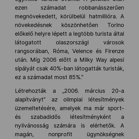
ezen számadat robbanásszerűen
megnövekedett, körülbelül hatmillióra. A
növekedésnek köszönhetően Torino
előkelő helyre lépett a legtöbb turista által
látogatott olaszországi városok
rangsorában, Róma, Velence és Firenze
után. Míg 2006 előtt a Milky Way alpesi
sípályát csak 40%-ban látogatták turisták,
ez a számadat most 85%."
Létrehozták a „2006. március 20-a
alapítványt" az olimpiai létesítmények
üzemeltetésére, amelyek ma már sport-
és szabadidős létesítményként a
nyilvánosság számára is elérhetők. A
magán, nonprofit ügynökségnek