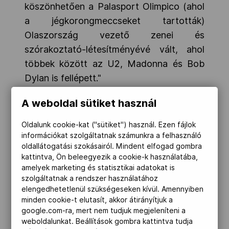
köszönhetően a Palasport Olimpico (ahol
a jégkorongmeccseket tartották)
Olaszország vezető zenei és
szórakoztató-létesítményévé vált, ahol
többek között az U2, Madonna és Bob
Dylan is fellépett."
A műkorcsolyapályát
A weboldal sütiket használ
konferenciaközponttá alakították át,
Oldalunk cookie-kat ("sütiket") használ. Ezen fájlok
amelyhez közösségi műjégpálya is
információkat szolgáltatnak számunkra a felhasználó
tartozik, 30 000 odalátogató
oldallátogatási szokásairól. Mindent elfogad gombra
korcsolyázóval évente, továbbá a
kattintva, Ön beleegyezik a cookie-k használatába,
amelyek marketing és statisztikai adatokat is
műkorcsolya- és jégtánc-
szolgáltatnak a rendszer használatához
világbajnokságot is itt rendezték meg.
elengedhetetlenül szükségeseken kívül. Amennyiben
minden cookie-t elutasít, akkor átirányítjuk a
Azonban a régió fiataljai azok, akik a
google.com-ra, mert nem tudjuk megjeleníteni a
weboldalunkat. Beállítások gombra kattintva tudja
legtöbbet profitálnak a 2006-os