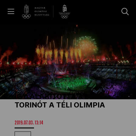
UGRÁS A TARTALOMRA »
Hírek
Galéria
Dakar 2026
ÍGY ALAKÍTOTTA ÁT
Los Angeles 2028
TORINÓT A TÉLI OLIMPIA
MOB
2019.07.03. 13:14