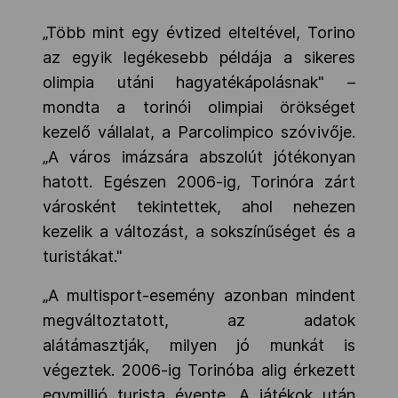
„Több mint egy évtized elteltével, Torino
az egyik legékesebb példája a sikeres
olimpia utáni hagyatékápolásnak" –
mondta a torinói olimpiai örökséget
kezelő vállalat, a
Parcolimpico
szóvivője.
„A város imázsára abszolút jótékonyan
hatott. Egészen 2006-ig, Torinóra zárt
városként tekintettek, ahol nehezen
kezelik a változást, a sokszínűséget és a
turistákat."
„A multisport-esemény azonban mindent
megváltoztatott, az adatok
alátámasztják, milyen jó munkát is
végeztek. 2006-ig Torinóba alig érkezett
egymillió turista évente. A játékok után