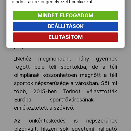
módosítani az engedélyezett cookie-kat.
Torinóból. A játékok előtt és után a 25,
olimpiai szervezésű oktatásügyi
MINDET ELFOGADOM
kezdeményezésből 600 000 iskolás
BEÁLLÍTÁSOK
profitált. Az oktatási program az ötkarikás
ELUTASÍTOM
eszme köré csoportosult különböző
projektek keretében.
„Nehéz megmondani, hány gyermek
fogott bele téli sportokba, de a téli
olimpiának köszönhetően megnőtt a téli
sportok népszerűsége a városban. Sőt mi
több, 2015-ben Torinót választották
Európa sportfővárosának" –
emlékeztetett a szóvivő.
Az önkénteskedés is népszerűnek
bizonyult, hiszen sok egyetemi hallgató