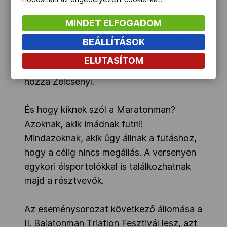
asztalokon, amelyek segítik a célba
MINDET ELFOGADOM
érkezést, például energiaszelet, gél,
magnézium, izotóniás ital és műzliszelet.
BEÁLLÍTÁSOK
A célban érem, oklevél és Saucony
ELUTASÍTOM
technikai póló várja a beérkezőket” – tette
hozzá Zelcsényi.
És hogy kiknek szól a Maratonman?
Azoknak, akik imádnak futni!
Mindazoknak, akik úgy állnak a futáshoz,
hogy a célig nincs megállás. A versenyen
egykori élsportolókkal is találkozhatnak
majd a résztvevők.
Az eseménysorozat következő állomása a
II. Balatonman Triatlon Fesztivál lesz, azt