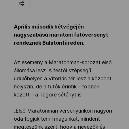
Kettőskarrier-program
Április második hétvégéjén
NOB
nagyszabású maratoni futóversenyt
rendeznek Balatonfüreden.
Társszervezetek
Az esemény a Maratonman-sorozat első
állomása lesz. A festői szépségű
OVEP
üdülőhelyen a Vitorlás tér lesz a központi
helyszín, de a futók érintik – többek
Adatbank
között – a Tagore sétányt is.
„Első Maratonman versenyünkön nagyon
oda fogjuk tenni magunkat, mindent
megteszünk azért, hogy a nevezők és