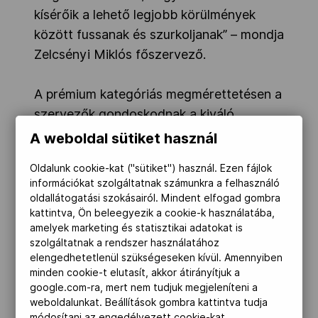
kísérőik a lehető legjobb körülmények
között fussanak és szurkoljanak” – mondja
Zelcsényi Miklós főszervező.
A prémium kategóriás megmérettetésen a
szervezők gondoskodnak a kiváló
minőségű frissítőkről is, így segítve a
A weboldal sütiket használ
versenyzőket abban, hogy valóban a
Oldalunk cookie-kat ("sütiket") használ. Ezen fájlok
lehető legtöbbet hozhassák ki magukból.
információkat szolgáltatnak számunkra a felhasználó
A célbaérést követően finom ételekkel és
oldallátogatási szokásairól. Mindent elfogad gombra
szórakoztató programokkal teszik
kattintva, Ön beleegyezik a cookie-k használatába,
amelyek marketing és statisztikai adatokat is
felejthetetlen élménnyé ezt a napot.
szolgáltatnak a rendszer használatához
elengedhetetlenül szükségeseken kívül. Amennyiben
„A nevezési díjak tartalmazzák a
minden cookie-t elutasít, akkor átirányítjuk a
google.com-ra, mert nem tudjuk megjeleníteni a
versenyzők komplett frissítését! Minden
weboldalunkat. Beállítások gombra kattintva tudja
olyan kiegészítőt megtalálnak a frissítő
módosítani az engedélyezett cookie-kat.