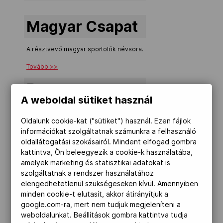
Kettőskarrier-program
Magyar Csapat
A résztvevő magyar sportolók névsora.
NOB
Tovább >>
Program
Társszervezetek
A weboldal sütiket használ
A magyar csapat programja.
Oldalunk cookie-kat ("sütiket") használ. Ezen fájlok
OVEP
Tovább >>
információkat szolgáltatnak számunkra a felhasználó
oldallátogatási szokásairól. Mindent elfogad gombra
Helyszínek
kattintva, Ön beleegyezik a cookie-k használatába,
Adatbank
amelyek marketing és statisztikai adatokat is
szolgáltatnak a rendszer használatához
Az egyes versenyszámok helyszínei.
elengedhetetlenül szükségeseken kívül. Amennyiben
Tovább >>
minden cookie-t elutasít, akkor átirányítjuk a
google.com-ra, mert nem tudjuk megjeleníteni a
Magyar eredmények
weboldalunkat. Beállítások gombra kattintva tudja