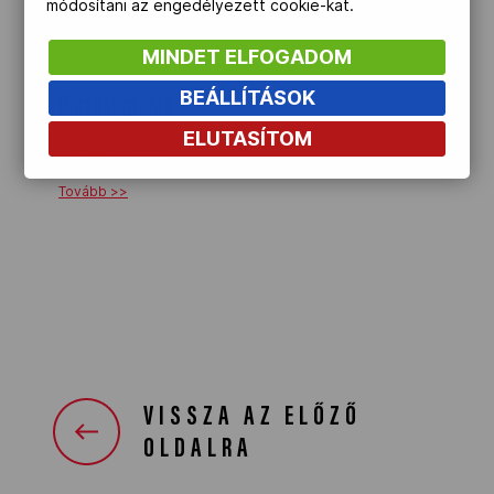
módosítani az engedélyezett cookie-kat.
A magyar csapat tagjának eredményei.
MINDET ELFOGADOM
Tovább >>
BEÁLLÍTÁSOK
Dicsőségtábla
ELUTASÍTOM
A magyar csapat 1-6. helyezései
Tovább >>
VISSZA AZ ELŐZŐ
OLDALRA