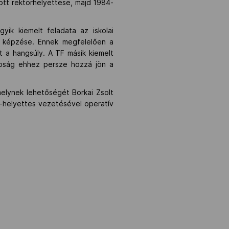
tt rektorhelyettese, majd 1984-
yik kiemelt feladata az iskolai
k képzése. Ennek megfelelően a
a hangsúly. A TF másik kiemelt
apság ehhez persze hozzá jön a
elynek lehetőségét Borkai Zsolt
-helyettes vezetésével operatív