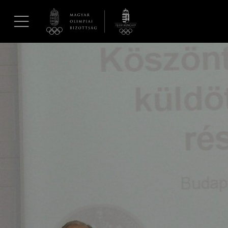
UGRÁS A TARTALOMRA »
Hírek
Galéria
Dakar 2026
Los Angeles 2028
MOB
Kettőskarrier-program