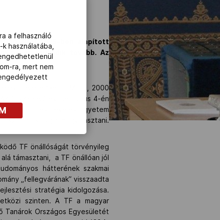
ra a felhasználó
uno által 1925-ben alapított
-k használatába,
tem néven működik tovább. Az
lengedhetetlenül
i.
com-ra, mert nem
z engedélyezett
evelési Egyetemként (MTE), 2000
z Országgyűlés idén július 4-én
OM
 a TF ismét Testnevelési Egyetem
 a szenátus fogja megválasztani.
ködő TF önállóságát törvényileg
alá támasztani, a TF önállóan jól
tudományos hátterének szakmai
domány „fellegvárának” visszaadta
jlesztési stratégia kidolgozása.
etközi szinten. A TF a magyar
ő Tanárok Országos Egyesületét