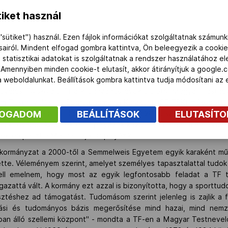
iket használ
"sütiket") használ. Ezen fájlok információkat szolgáltatnak számunk
vét nyitották meg. A sportszakemberképzés Klebelsberg K
ásairól. Mindent elfogad gombra kattintva, Ön beleegyezik a cookie
ét önálló felsőoktatási intézményként, Testnevelési Egye
 statisztikai adatokat is szolgáltatnak a rendszer használatához e
 korábbi rektor, a MOB Életút programjának igazgatója is üdvözl
 Amennyiben minden cookie-t elutasít, akkor átirányítjuk a google.
 a weboldalunkat. Beállítások gombra kattintva tudja módosítani a
evelési Főiskola (TF) a kilencvenes évek elejétől Magyar Testn
em Testnevelési és Sporttudományi Karaként (SE-TSK) működött. A
FOGADOM
BEÁLLÍTÁSOK
ELUTASÍT
ól szóló törvény módosításáról, ez alapján 2014. szeptember 1-től
ik tovább. Az új rektort - pályázók közül - várhatóan még ősszel
ektori posztra Mocsai Lajos is pályázik.
a kormányzat a 2000-től a Semmelweis Egyetem egyik karaként mű
ítette. Véleményem szerint, amelyet személyes tapasztalattal tudok 
ell emelnem, hogy most az egyik legfontosabb feladat a TF 
 ágazattá vált. A kormány ezt azzal is bizonyította, hogy a sporttu
sztéshez ad támogatást. Tudomásom szerint jelenleg is zajlik a fe
tási és tudományos bázis megerősítése mind hazai, mind nemz
ban álló szellemi központ" - mondta a TF-en a
Magyar Testnevel