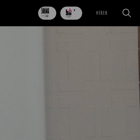
86
707
HÍREK
nap
nap