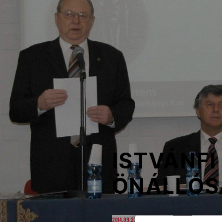
NOB
Társszervezetek
OVEP
Adatbank
ISTVÁNFI
ÖNÁLLÓS
2014.09.27. 05:15