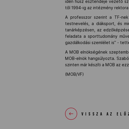
idén húsz esztendeje vezető sz
től 1994-ig az intézmény rektora 
A professzor szerint a TF-nek 
testnevelés, a diáksport, és 
tanárképzésen, az edzőképzése
feladata a sporttudomány műve
gazdálkodási szemlélet is” - tet
A MOB elnökségének szeptember 
MOB-elnök hangsúlyozta. Szabó 
szinten már készíti a MOB az ezz
(MOB/VF)
VISSZA AZ ELŐ