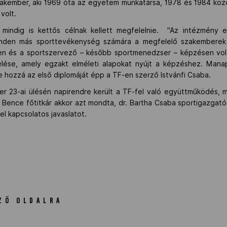
akember, aki
1969 óta az egyetem munkatársa, 1978 és 1984 közö
volt.
mindig is kettős célnak kellett megfelelnie. "Az intézmény eg
minden más sporttevékenység számára a megfelelő szakembere
n és a sportszervező – később sportmenedzser – képzésen volt 
lése, amely egzakt elméleti alapokat nyújt a képzéshez. Man
te hozzá az első diplomáját épp a TF-en szerző Istvánfi Csaba.
23-ai ülésén napirendre került a TF-fel való együttműködés, m
Bence főtitkár akkor azt mondta, dr. Bartha Csaba sportigazgató
el kapcsolatos javaslatot.
ZŐ OLDALRA