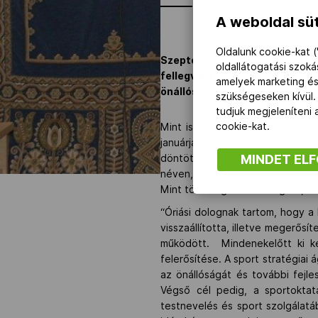
A weboldal süt
Oldalunk cookie-kat (
Szeptemberben a TF 89. tané
oldallátogatási szok
fellegvára 2014 őszétől ism
amelyek marketing és
önállóságot dr. Istvánfi Csaba
szükségeseken kívül.
tudjuk megjeleníteni
cookie-kat.
Mint ismeretes, a Magyar Testn
januárjától a Semmelweis Egyet
MINDET EL
döntött a nemzeti felsőoktatásr
néven, önálló egyetemként működ
Mint több orgánum is megírta, a r
“Óriási dolognak tartom, hogy 
visszaállította, illetve megerős
működött. Mindenekelőtt ki k
felerősítése. A sport stratégiai
az önállóságát és további fejle
Végső cél pedig, a sportokta
testnevelés és sport szolgálatá