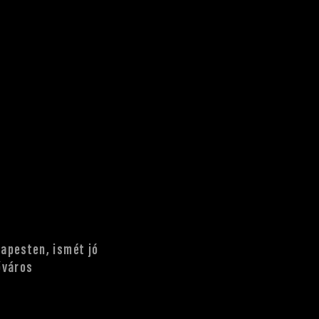
apesten, ismét jó
őváros