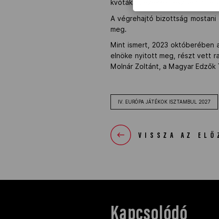
kvótákat, ezekkel részben átfed
A végrehajtó bizottság mostani
meg.
Mint ismert, 2023 októberében 
elnöke nyitott meg, részt vett ra
Molnár Zoltánt, a Magyar Edzők 
IV. EURÓPA JÁTÉKOK ISZTAMBUL 2027
VISSZA AZ ELŐ
Kapcsolódó