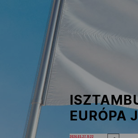
NOB
Társszervezetek
OVEP
Adatbank
ISZTAMBU
EURÓPA 
2024.03.27. 11:22