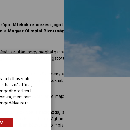
rópa Játékok rendezési jogát.
én a Magyar Olimpiai Bizottság
ését az után, hogy meghallgatta
gációja március elején látogatott
dezésére” – idézte a közlemény a
ra a felhasználó
es helyszíne lesz a játékoknak,
-k használatába,
lengedhetetlenül
 több olimpiai kvótát lehet majd
com-ra, mert nem
 Párizsra.
z engedélyezett
ben Minszk volt a házigazda, a
e. A 2023-as EJ-n 29 sportágban,
OM
íz sportágban közvetlen olimpiai