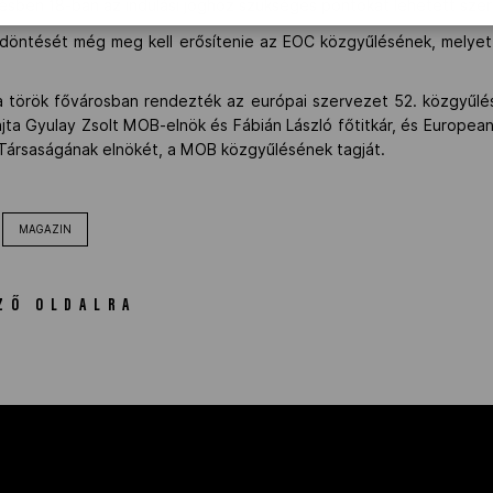
ésben 18-ban az indulási joghoz szükséges pontokat lehetett szer
 döntését még meg kell erősítenie az EOC közgyűlésének, melyet 
a török fővárosban rendezték az európai szervezet 52. közgyűl
jta Gyulay Zsolt MOB-elnök és Fábián László főtitkár, és European 
Társaságának elnökét, a MOB közgyűlésének tagját.
MAGAZIN
ZŐ OLDALRA