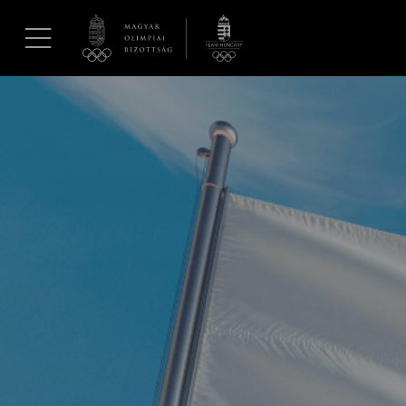
UGRÁS A TARTALOMRA »
Hírek
Galéria
Dakar 2026
Los Angeles 2028
MOB
Kettőskarrier-program