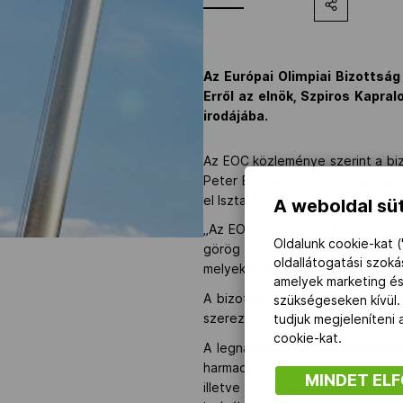
Az Európai Olimpiai Bizottsá
Erről az elnök, Szpiros Kapra
irodájába.
Az EOC közleménye szerint a bi
Peter Brüll, az EOC sportigazgat
el Isztambulba, ahol a szakértők
A weboldal süt
„Az EOC boldogan jelenti be, ho
Oldalunk cookie-kat (
görög sportdiplomatát, Szpiros
oldallátogatási szok
melyeken Európa legjobb sportol
amelyek marketing és
A bizottság közleménye azt is k
szükségeseken kívül.
szerezni Törökországban három év
tudjuk megjeleníteni
cookie-kat.
A legnagyobb európai multispo
harmadik Európa Játékokat pedig
MINDET EL
illetve szakágban rendeztek ver