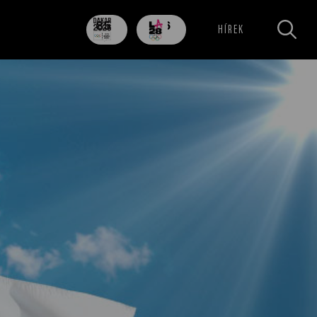
85
706
HÍREK
nap
nap