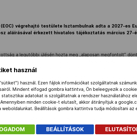
g (EOC) végrehajtó testülete Isztambulnak adta a 2027-es Eu
losz aláírásával érkezett hivatalos tájékoztatás március 27-
zottság a legutóbbi ülésén hozta meg „alaposan megfontolt” dönt
ójának részletes jelentését az isztambuli pályázatról. Az EOC dele
 a helyi terveket részletekbe menően megvizsgálták.
iket használ
gy elfogadta Isztambul pályázatát a 2027-es Európa Játékok ren
"sütiket") használ. Ezen fájlok információkat szolgáltatnak számunk
z Kapraloszt, az EOC elnökét. „Tudjuk, hogy Isztambul tökélet
ásairól. Mindent elfogad gombra kattintva, Ön beleegyezik a cookie
ói megcsillogtathatják tudásukat 2027-ben.”
 statisztikai adatokat is szolgáltatnak a rendszer használatához e
iemelte, hogy az EOC és az isztambuli szervezők megállapodtak:
 Amennyiben minden cookie-t elutasít, akkor átirányítjuk a google.
 múlva Los-Angelesre, mint a tavalyi, lengyelországi EJ-n lehetett
 a weboldalunkat. Beállítások gombra kattintva tudja módosítani a
rteseményt először 2015-ben Bakuban rendezték meg, majd 2019-
 krakkói központtal a kis-lengyelországi régióban bonyolították l
FOGADOM
BEÁLLÍTÁSOK
ELUTASÍT
senyeket, 12-ben pedig egyben Európa-bajnokságra került sor, t