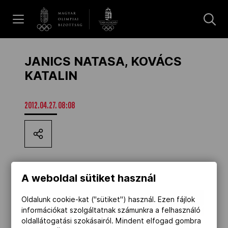
UGRÁS A TARTALOMRA »
Hírek
JANICS NATASA, KOVÁCS
KATALIN
Galéria
2012.04.27. 08:08
Dakar 2026
Los Angeles 2028
A weboldal sütiket használ
SPORTOLÓ
Oldalunk cookie-kat ("sütiket") használ. Ezen fájlok
MOB
NEVE
OLIMPIA
HELYEZÉS
SPORTÁG
VERSENYSZÁM
információkat szolgáltatnak számunkra a felhasználó
oldallátogatási szokásairól. Mindent elfogad gombra
Janics
2004
1
kajak-
K-1 500 m