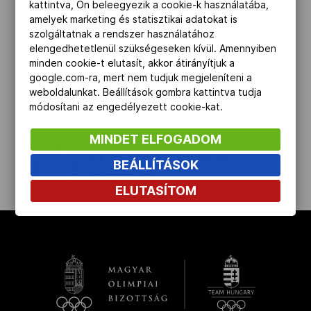
kattintva, Ön beleegyezik a cookie-k használatába,
Natasa
kenu
K-2 500 m
amelyek marketing és statisztikai adatokat is
Kettőskarrier-program
Kovács
2004
1
Kajak-
K-2 500 m
szolgáltatnak a rendszer használatához
Katalin
kenu
elengedhetetlenül szükségeseken kívül. Amennyiben
minden cookie-t elutasít, akkor átirányítjuk a
NOB
google.com-ra, mert nem tudjuk megjeleníteni a
weboldalunkat. Beállítások gombra kattintva tudja
módosítani az engedélyezett cookie-kat.
Társszervezetek
MINDET ELFOGADOM
VISSZA AZ ELŐZŐ
BEÁLLÍTÁSOK
OVEP
OLDALRA
ELUTASÍTOM
Adatbank