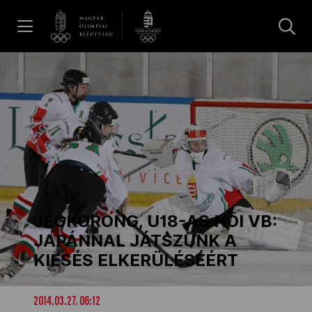
UGRÁS A TARTALOMRA »
Hírek
Galéria
Dakar 2026
JÉGKORONG, U18-AS NŐI VB:
Los Angeles 2028
JAPÁNNAL JÁTSZUNK A
KIESÉS ELKERÜLÉSÉÉRT
MOB
2014.03.27. 06:12