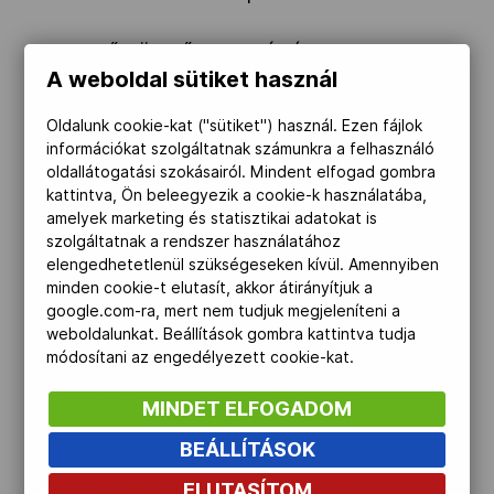
AZ ELŐDÖNTŐBE JUTÁSÉRT (csütörtök)
A weboldal sütiket használ
Csehország–Svédország
Oldalunk cookie-kat ("sütiket") használ. Ezen fájlok
Oroszország–Finnország
információkat szolgáltatnak számunkra a felhasználó
oldallátogatási szokásairól. Mindent elfogad gombra
kattintva, Ön beleegyezik a cookie-k használatába,
ELŐDÖNTŐ ÉS AZ 5. HELYÉRT
amelyek marketing és statisztikai adatokat is
(szombat)
szolgáltatnak a rendszer használatához
elengedhetetlenül szükségeseken kívül. Amennyiben
minden cookie-t elutasít, akkor átirányítjuk a
DÖNTŐ, A 3. HELYÉRT (vasárnap)
google.com-ra, mert nem tudjuk megjeleníteni a
weboldalunkat. Beállítások gombra kattintva tudja
módosítani az engedélyezett cookie-kat.
Jégkorong: U18-as bő keret a fehérvári
MINDET ELFOGADOM
vb-re
BEÁLLÍTÁSOK
Az ifjúsági válogatott már készül az
ELUTASÍTOM