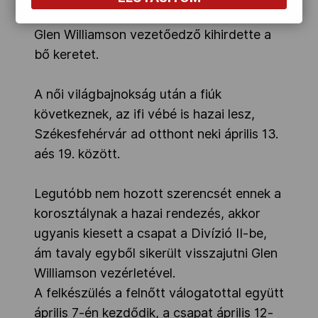
áprilisi, székesfehérvári világbajnokságra.
Glen Williamson vezetőedző kihirdette a
bő keretet.
A női világbajnokság után a fiúk
következnek, az ifi vébé is hazai lesz,
Székesfehérvár ad otthont neki április 13.
aés 19. között.
Legutóbb nem hozott szerencsét ennek a
korosztálynak a hazai rendezés, akkor
ugyanis kiesett a csapat a Divízió II-be,
ám tavaly egyből sikerült visszajutni Glen
Williamson vezérletével.
A felkészülés a felnőtt válogatottal együtt
április 7-én kezdődik, a csapat április 12-