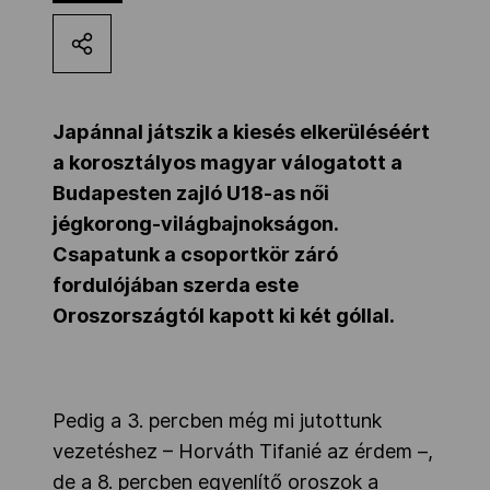
Kettőskarrier-program
NOB
Japánnal játszik a kiesés elkerüléséért
a korosztályos magyar válogatott a
Budapesten zajló U18-as női
Társszervezetek
jégkorong-világbajnokságon.
Csapatunk a csoportkör záró
OVEP
fordulójában szerda este
Oroszországtól kapott ki két góllal.
Adatbank
Pedig a 3. percben még mi jutottunk
vezetéshez – Horváth Tifanié az érdem –,
de a 8. percben egyenlítő oroszok a