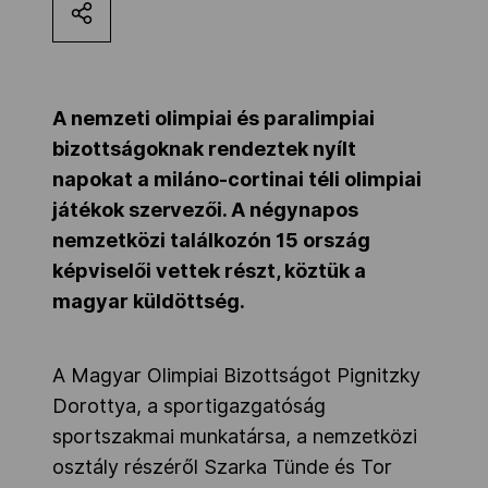
Kettőskarrier-program
NOB
A nemzeti olimpiai és paralimpiai
bizottságoknak rendeztek nyílt
napokat a miláno-cortinai téli olimpiai
Társszervezetek
játékok szervezői. A négynapos
nemzetközi találkozón 15 ország
képviselői vettek részt, köztük a
OVEP
magyar küldöttség.
Adatbank
A Magyar Olimpiai Bizottságot Pignitzky
Dorottya, a sportigazgatóság
sportszakmai munkatársa, a nemzetközi
osztály részéről Szarka Tünde és Tor