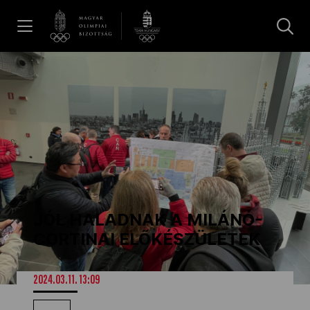
UGRÁS A TARTALOMRA »
Hírek
Galéria
Dakar 2026
JÓL HALADNAK A MILÁNÓ-
Los Angeles 2028
CORTINAI ELŐKÉSZÜLETEK
MOB
2024.03.11. 13:09