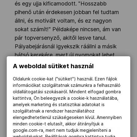
és egy ujja kificamodott. "Hosszabb
pihenő után érdekesen jobban fel tudtam
állni, és motivált voltam, és ez nagyon
sokat számít!" Példaképe nincsen, ám van
pár topversenyző, akitől lesve tanul.
Pályabejárásnál igyekszik ráállni a másik
hátsó kerekére, mert új nyomokat lehet
megtanulni. Vagyis a legjobb
A weboldal sütiket használ
nyomvezetés által körről körre kicsi
Oldalunk cookie-kat ("sütiket") használ. Ezen fájlok
előnyt szerezhet. Erre pedig szükség is
információkat szolgáltatnak számunkra a felhasználó
van, hogy meglegyen a kvóta!
oldallátogatási szokásairól. Mindent elfogad gombra
kattintva, Ön beleegyezik a cookie-k használatába,
Szász Emese immár a harmadik
amelyek marketing és statisztikai adatokat is
olimpiájára készül, ám reméli, ez egy
szolgáltatnak a rendszer használatához
elengedhetetlenül szükségeseken kívül. Amennyiben
teljesen más olimpia lesz, mint eddig.
minden cookie-t elutasít, akkor átirányítjuk a
Edzője, Kulcsár Győző szerint Emese már
google.com-ra, mert nem tudjuk megjeleníteni a
minden világversenyen megmutatta, mit
weboldalunkat. Beállítások gombra kattintva tudja