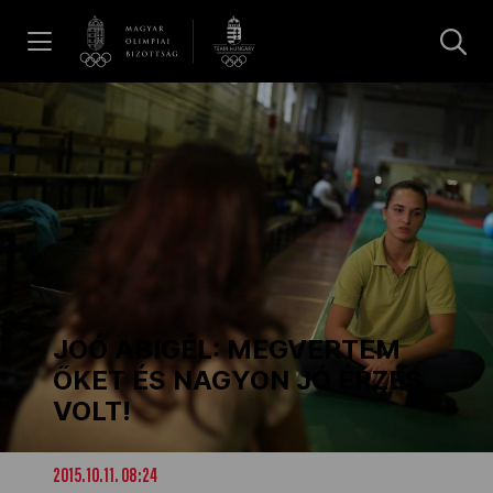
UGRÁS A TARTALOMRA »
Hírek
Galéria
Dakar 2026
JOÓ ABIGÉL: MEGVERTEM
Los Angeles 2028
ŐKET ÉS NAGYON JÓ ÉRZÉS
VOLT!
MOB
2015.10.11. 08:24