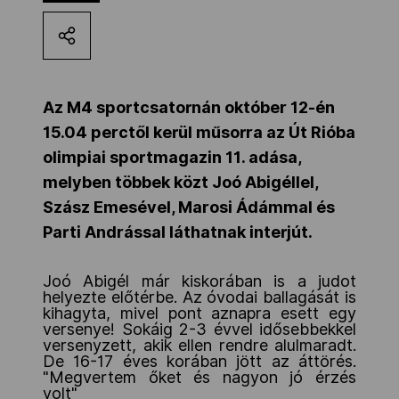
Kettőskarrier-program
NOB
Az M4 sportcsatornán
október 12-én
15.04 perctől kerül műsorra az Út Rióba
olimpiai sportmagazin 11. adása,
Társszervezetek
melyben többek közt Joó Abigéllel,
Szász Emesével, Marosi Ádámmal és
OVEP
Parti Andrással láthatnak interjút.
Joó Abigél már kiskorában is a judot
Adatbank
helyezte előtérbe. Az óvodai ballagását is
kihagyta, mivel pont aznapra esett egy
versenye! Sokáig 2-3 évvel idősebbekkel
versenyzett, akik ellen rendre alulmaradt.
De 16-17 éves korában jött az áttörés.
"Megvertem őket és nagyon jó érzés
volt"