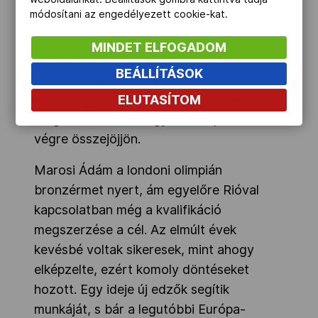
módosítani az engedélyezett cookie-kat.
tud igazán, és bízik abban, hogy Rióban
az "olimpia," szó nem a gátat, hanem a
MINDET ELFOGADOM
felszabadult vívást jelenti majd
BEÁLLÍTÁSOK
versenyzője számára. A Mester és
Tanítványa immár másfél évtizede
ELUTASÍTOM
dolgoznak azért, hogy az olimpiai siker is
végre összejöjjön.
Marosi Ádám a londoni olimpián
bronzérmet nyert, ám egyelőre Rióval
kapcsolatban még a kvalifikáció
megszerzése a cél. Az elmúlt évek
kevésbé voltak sikeresek, mint ahogy
elképzelte, ezért komoly döntéseket
hozott. Egy ideje új edzők segítik
munkáját, s bár a legutóbbi Európa-