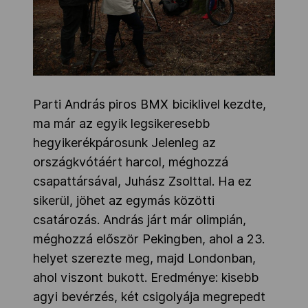
Parti András piros BMX biciklivel kezdte,
ma már az egyik legsikeresebb
hegyikerékpárosunk Jelenleg az
országkvótáért harcol, méghozzá
csapattársával, Juhász Zsolttal. Ha ez
sikerül, jöhet az egymás közötti
csatározás. András járt már olimpián,
méghozzá először Pekingben, ahol a 23.
helyet szerezte meg, majd Londonban,
ahol viszont bukott. Eredménye: kisebb
agyi bevérzés, két csigolyája megrepedt