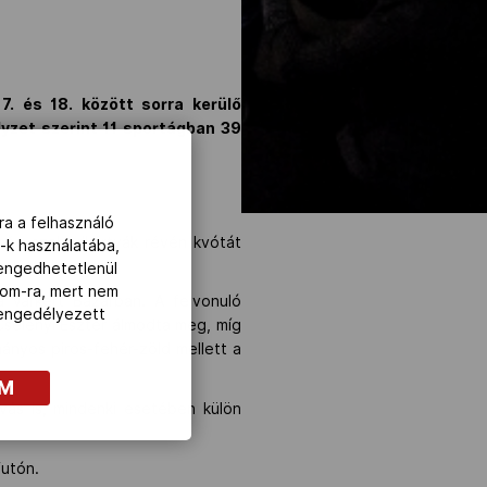
. és 18. között sorra kerülő
yzet szerint 11 sportágban 39
ra a felhasználó
még szabadkártyák révén kvótát
-k használatába,
lőtti, londoni.
lengedhetetlenül
com-ra, mert nem
 Várkert Bazárban. A felvonuló
z engedélyezett
 Cselényi Eszter álmodta meg, míg
ányos piros-fehér-zöld mellett a
OM
vás is, mindenki esetében külön
futón.