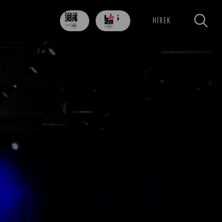
84
705
HÍREK
nap
nap