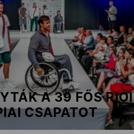
TÁK A 39 FŐS RIÓI
IAI CSAPATOT