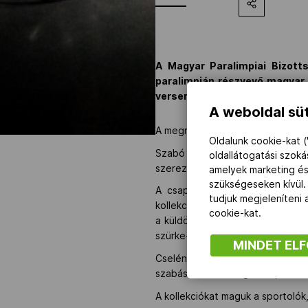
A Magyar Paralimpiai Bizott
paralimpián részvevő magyar 
versenyző képviseli az országo
A weboldal süt
A megnyitón a hetedik paralimpiá
Oldalunk cookie-kat (
Szabó László, az MPB elnöke a
oldallátogatási szok
szerezni, de ezekben nem igazán
amelyek marketing és
szükségeseken kívül.
A csapatot és a formaruhákat 
tudjuk megjeleníteni
kollekciót, amelyben a fehér, a 
cookie-kat.
a küldöttség sportruházatát a m
szürke-bordó színkombináció ka
MINDET EL
Cselényi Eszter elmondta: ez a
szabásmintával dolgoztak, minden
A kollekciókat maguk a sportolók,