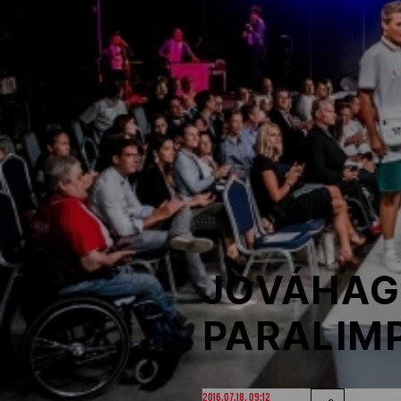
NOB
Társszervezetek
OVEP
Adatbank
JÓVÁHAGY
PARALIMP
2016.07.18. 09:12