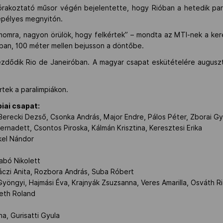
órakoztató műsor végén bejelentette, hogy Rióban a hetedik para
nepélyes megnyitón.
omra, nagyon örülök, hogy felkértek” – mondta az MTI-nek a ker
ában, 100 méter mellen bejusson a döntőbe.
kezdődik Rio de Janeiróban. A magyar csapat eskütételére augusz
tek a paralimpiákon.
iai csapat:
 Berecki Dezső, Csonka András, Major Endre, Pálos Péter, Zborai G
 Bernadett, Csontos Piroska, Kálmán Krisztina, Keresztesi Erika
kel Nándor
zabó Nikolett
áczi Anita, Rozbora András, Suba Róbert
Gyöngyi, Hajmási Éva, Krajnyák Zsuzsanna, Veres Amarilla, Osváth R
th Roland
na, Gurisatti Gyula