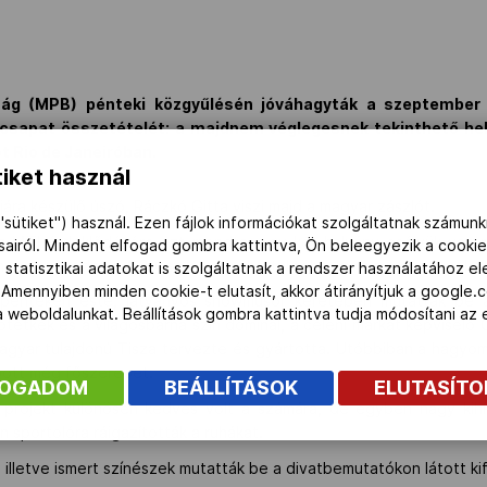
ság (MPB) pénteki közgyűlésén jóváhagyták a szeptember 7
csapat összetételét: a majdnem véglegesnek tekinthető hel
t Rio de Janeiróban.
iket használ
jára készülő úszó, Ráczkó Gitta viszi majd a magyar zászlót.
"sütiket") használ. Ezen fájlok információkat szolgáltatnak számunk
z MTI érdeklődésére azt mondta, egy-két halvány esélyük van 
ásairól. Mindent elfogad gombra kattintva, Ön beleegyezik a cookie
 reménykednek. A 39-es létszám hattal több, mint a négy évvel eze
 statisztikai adatokat is szolgáltatnak a rendszer használatához e
 Amennyiben minden cookie-t elutasít, akkor átirányítjuk a google.
pénteken este, látványos showműsor keretében mutatták be a
 a weboldalunkat. Beállítások gombra kattintva tudja módosítani a
sötétkék és a világosbarna szín dominál, a celeni márkát képviselő
agyar tulajdonú Tisza tervezte és gyártotta. Utóbbiban a hagyom
pott még főszerepet.
FOGADOM
BEÁLLÍTÁSOK
ELUTASÍT
 projekt különösen kedves volt a számára, de egyben nagy kihí
 sportolóra ráigazították a ruhákat.
 illetve ismert színészek mutatták be a divatbemutatókon látott ki