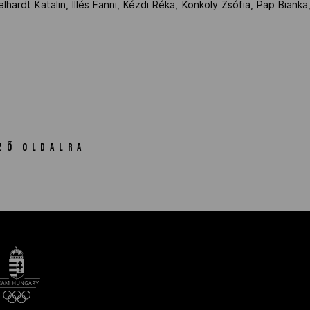
hardt Katalin, Illés Fanni, Kézdi Réka, Konkoly Zsófia, Pap Biank
ZŐ OLDALRA