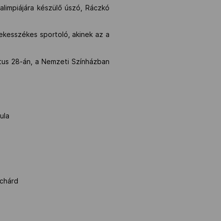
limpiájára készülő úszó, Ráczkó
ekesszékes sportoló, akinek az a
tus 28-án, a Nemzeti Színházban
yula
ichárd