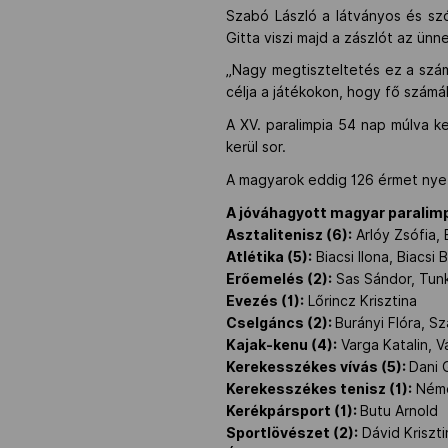
Szabó László a látványos és sz
Gitta viszi majd a zászlót az ün
„Nagy megtiszteltetés ez a szám
célja a játékokon, hogy fő szám
A XV. paralimpia 54 nap múlva 
kerül sor.
A magyarok eddig 126 érmet nyer
A jóváhagyott magyar paralimp
Asztalitenisz (6):
Arlóy Zsófia,
Atlétika (5):
Biacsi Ilona, Biacsi
Erőemelés (2):
Sas Sándor, Tun
Evezés (1):
Lőrincz Krisztina
Cselgáncs (2):
Burányi Flóra, S
Kajak-kenu (4):
Varga Katalin, V
Kerekesszékes vívás (5):
Dani 
Kerekesszékes tenisz (1):
Néme
Kerékpársport (1):
Butu Arnold
Sportlövészet (2):
Dávid Kriszti