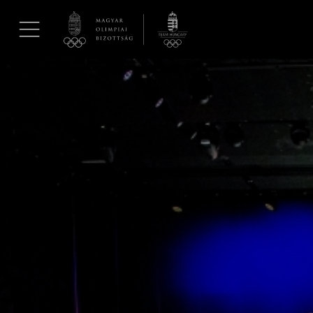
UGRÁS A TARTALOMRA »
Hírek
Galéria
Dakar 2026
Los Angeles 2028
MOB
Kettőskarrier-program