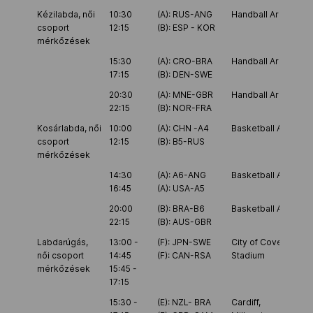
Kézilabda, női
10:30
(A): RUS-ANG
Handball Arena
csoport
12:15
(B): ESP - KOR
mérkőzések
15:30
(A): CRO-BRA
Handball Arena
17:15
(B): DEN-SWE
20:30
(A): MNE-GBR
Handball Arena
22:15
(B): NOR-FRA
Kosárlabda, női
10:00
(A): CHN -A4
Basketball Arena
csoport
12:15
(B): B5-RUS
mérkőzések
14:30
(A): A6-ANG
Basketball Arena
16:45
(A): USA-A5
20:00
(B): BRA-B6
Basketball Arena
22:15
(B): AUS-GBR
Labdarúgás,
13:00 -
(F): JPN-SWE
City of Coventry
női csoport
14:45
(F): CAN-RSA
Stadium
mérkőzések
15:45 -
17:15
15:30 -
(E): NZL- BRA
Cardiff,