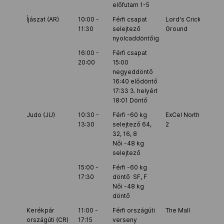
előfutam 1-5
Íjászat (AR)
10:00 -
Férfi csapat
Lord's Cricket
11:30
selejtező
Ground
nyolcaddöntőig
16:00 -
Férfi csapat
20:00
15:00
negyeddöntő
16:40 elődöntő
17:33 3. helyért
18:01 Döntő
Judo (JU)
10:30 -
Férfi -60 kg
ExCel North Hall
13:30
selejtező 64,
2
32, 16, 8
Női -48 kg
selejtező
15:00 -
Férfi -60 kg
17:30
döntő SF, F
Női -48 kg
döntő
Kerékpár
11:00 -
Férfi országúti
The Mall
országúti (CR)
17:15
verseny