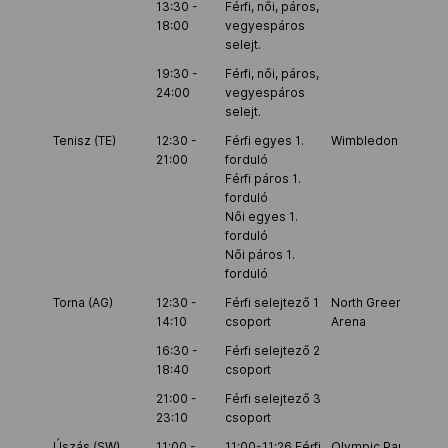
13:30 -
Férfi, női, páros,
18:00
vegyespáros
selejt.
19:30 -
Férfi, női, páros,
24:00
vegyespáros
selejt.
Tenisz (TE)
12:30 -
Férfi egyes 1.
Wimbledon
21:00
forduló
Férfi páros 1.
forduló
Női egyes 1.
forduló
Női páros 1.
forduló
Torna (AG)
12:30 -
Férfi selejtező 1
North Greenwich
14:10
csoport
Arena
16:30 -
Férfi selejtező 2
18:40
csoport
21:00 -
Férfi selejtező 3
23:10
csoport
Úszás (SW)
11:00 -
11:00-11:26 Férfi
Olympic Park