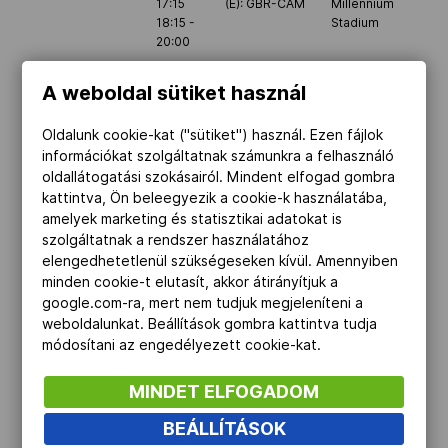
17:15
(E): GBR-CAM
Millennium
18:15 -
Stadium
20:00
18:00 -
(G): USA-COL
Glasgow,
A weboldal sütiket használ
20:00
(G): FRA-PRK
Hampden Park
20:45 -
22:45
Oldalunk cookie-kat ("sütiket") használ. Ezen fájlok
információkat szolgáltatnak számunkra a felhasználó
Lovaglás
11:00 -
Military első nap
Greenwich Park
17:45
egyéni és
oldallátogatási szokásairól. Mindent elfogad gombra
csapat
kattintva, Ön beleegyezik a cookie-k használatába,
(díjlovaglás)
amelyek marketing és statisztikai adatokat is
szolgáltatnak a rendszer használatához
Ökölvívás (BX)
14:30 -
Férfi 56 kg és
ExCel South Hall
elengedhetetlenül szükségeseken kívül. Amennyiben
17:30
75 kg
2
minden cookie-t elutasít, akkor átirányítjuk a
23:30 -
Férfi 56 kg és
google.com-ra, mert nem tudjuk megjeleníteni a
00:30
75 kg
weboldalunkat. Beállítások gombra kattintva tudja
Röplabda, női
10:30
(A): ALG-JP
Earls Court
módosítani az engedélyezett cookie-kat.
csoport
12:30
(B): CHN-SRB
mérkőzések
MINDET ELFOGADOM
15:45
(A): GBR-RUS
Earls Court
17:45
(A): ITA-DOM
BEÁLLÍTÁSOK