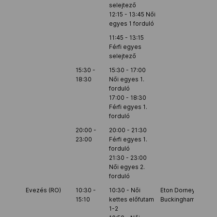
selejtező
Kettőskarrier-program
12:15 - 13:45 Női
egyes 1 forduló
11:45 - 13:15
Férfi egyes
NOB
selejtező
15:30 -
15:30 - 17:00
18:30
Női egyes 1.
Társszervezetek
forduló
17:00 - 18:30
Férfi egyes 1.
forduló
OVEP
20:00 -
20:00 - 21:30
23:00
Férfi egyes 1.
forduló
Adatbank
21:30 - 23:00
Női egyes 2.
forduló
Evezés (RO)
10:30 -
10:30 - Női
Eton Dorney,
15:10
kettes előfutam
Buckinghamshire
1-2