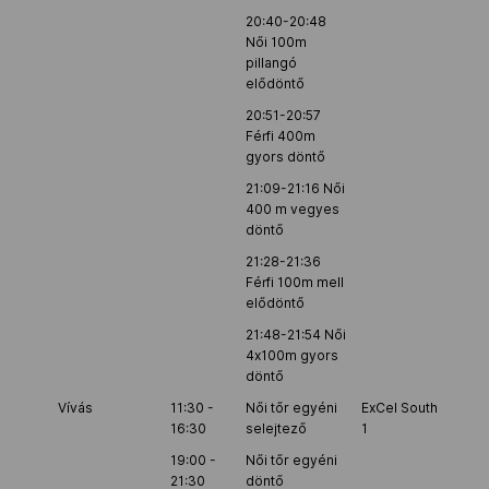
20:40-20:48
Női 100m
pillangó
elődöntő
20:51-20:57
Férfi 400m
gyors döntő
21:09-21:16 Női
400 m vegyes
döntő
21:28-21:36
Férfi 100m mell
elődöntő
21:48-21:54 Női
4x100m gyors
döntő
Vívás
11:30 -
Női tőr egyéni
ExCel South Hall
16:30
selejtező
1
19:00 -
Női tőr egyéni
21:30
döntő