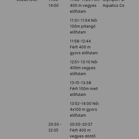
14:00
400 m vegyes
Aquatics Centre
előfutam
11:31-11:54 Női
100m pillangó
előfutam
11:58-12:44
Férfi 400 m
gyors előfutam
12:51-13:10 Női
400m vegyes
előfutam
13:15-13:38
Férfi 100m mell
előfutam
13:52-14:00 Női
4x100 m gyors
előfutam
20:30 -
20:30-20:37
22:35
Férfi 400 m
vegyes döntő