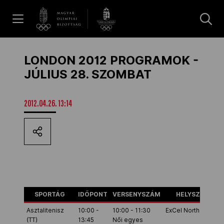
UGRÁS A TARTALOMRA »
Hírek
LONDON 2012 PROGRAMOK -
JÚLIUS 28. SZOMBAT
Galéria
2012.04.26. 13:14
Dakar 2026
Los Angeles 2028
SPORTÁG
IDŐPONT
VERSENYSZÁM
HELYSZÍN
MOB
Asztalitenisz
10:00 -
10:00 - 11:30
ExCel North Hall 1
(TT)
13:45
Női egyes