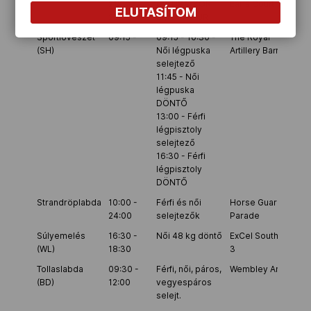
21:00
(B): USA-KOR
Earls Court
ELUTASÍTOM
23:00
(B): BRA-TUR
Sportlövészet
09:15 -
09:15 - 10:30 -
The Royal
(SH)
Női légpuska
Artillery Barracs
selejtező
11:45 - Női
légpuska
DÖNTŐ
13:00 - Férfi
légpisztoly
selejtező
16:30 - Férfi
légpisztoly
DÖNTŐ
Strandröplabda
10:00 -
Férfi és női
Horse Guards
24:00
selejtezők
Parade
Súlyemelés
16:30 -
Női 48 kg döntő
ExCel South Hall
(WL)
18:30
3
Tollaslabda
09:30 -
Férfi, női, páros,
Wembley Arena
(BD)
12:00
vegyespáros
selejt.