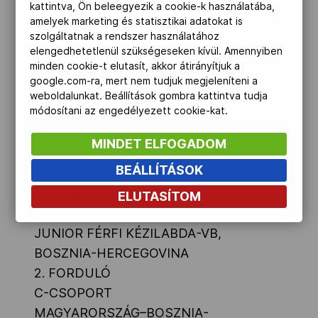
kattintva, Ön beleegyezik a cookie-k használatába,
egyikből sem lett gól.
amelyek marketing és statisztikai adatokat is
szolgáltatnak a rendszer használatához
elengedhetetlenül szükségeseken kívül. Amennyiben
A mieink az utolsó negyedórában sem
minden cookie-t elutasít, akkor átirányítjuk a
találtak vissza első félidei formájukhoz,
google.com-ra, mert nem tudjuk megjeleníteni a
így második fellépésük után is pont nélkül
weboldalunkat. Beállítások gombra kattintva tudja
módosítani az engedélyezett cookie-kat.
állnak. Gyurka János együttese a keddi
pihenő nap után a Kongói DK ellen
MINDET ELFOGADOM
folytatja szereplését. Minden csoportból
BEÁLLÍTÁSOK
az első négy helyezett jut a
nyolcaddöntőbe.
ELUTASÍTOM
JUNIOR FÉRFI KÉZILABDA-VB,
BOSZNIA-HERCEGOVINA
2. FORDULÓ
C-CSOPORT
MAGYARORSZÁG–BOSZNIA-