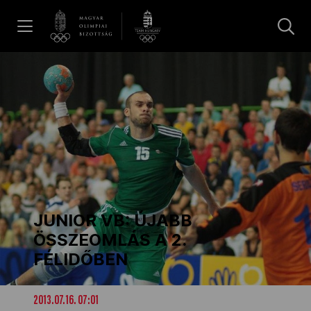
UGRÁS A TARTALOMRA »
Hírek
Galéria
Dakar 2026
JUNIOR VB: ÚJABB
Los Angeles 2028
ÖSSZEOMLÁS A 2.
FÉLIDŐBEN
MOB
2013.07.16. 07:01