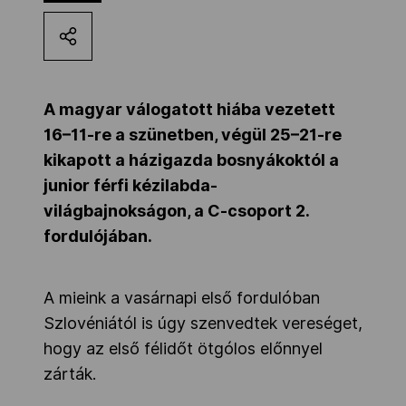
Kettőskarrier-program
NOB
A magyar válogatott hiába vezetett
16–11-re a szünetben, végül 25–21-re
kikapott a házigazda bosnyákoktól a
Társszervezetek
junior férfi kézilabda-
világbajnokságon, a C-csoport 2.
OVEP
fordulójában.
Adatbank
A mieink a vasárnapi első fordulóban
Szlovéniától is úgy szenvedtek vereséget,
hogy az első félidőt ötgólos előnnyel
zárták.